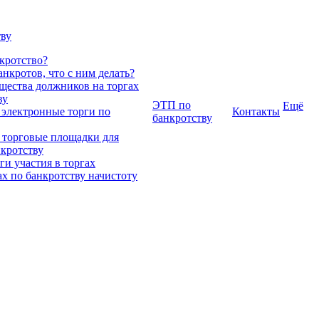
тву
нкротство?
нкротов, что с ним делать?
ества должников на торгах
ву
ЭТП по
Ещё
 электронные торги по
Контакты
банкротству
 торговые площадки для
нкротству
и участия в торгах
ах по банкротству начистоту