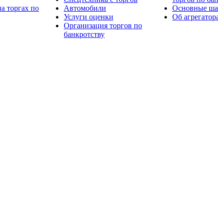
а торгах по
Автомобили
Основные шаг
Услуги оценки
Об агрегатор
Организация торгов по
банкротству