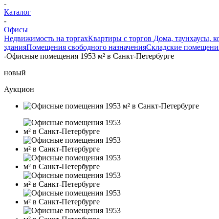
-
Каталог
-
Офисы
Недвижимость на торгах
Квартиры с торгов
Дома, таунхаусы, к
здания
Помещения свободного назначения
Складские помещени
-
Офисные помещения 1953 м² в Санкт-Петербурге
новый
Аукцион