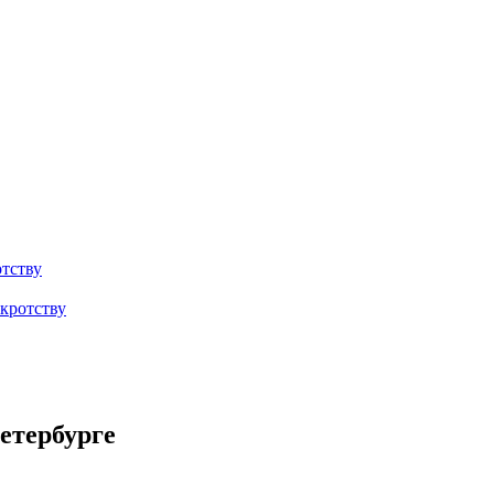
тству
кротству
етербурге