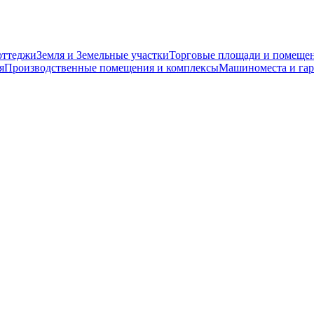
оттеджи
Земля и Земельные участки
Торговые площади и помеще
я
Производственные помещения и комплексы
Машиноместа и га