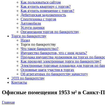
Как пользоваться сайтом
Как купить квартиру с торгов?
Как купить помещение с торгов?
Дебиторская задолженность
Спецтехника с торгов
Автомобили
Услуги оценки
Организация торгов по банкротству
Торги по банкротству
Назад
Торги по банкротству
Что такое банкротство?
Имущество банкротов, что с ним делать?
Продажа имущества должников на торгах по банкро
Как проходят электронные торги по банкротству?
Электронные торговые площадки для торгов по бан
Основные шаги участия в торгах
Об агрегаторах по банкротству начистоту
ЭТП по банкротству
Контакты
Офисные помещения 1953 м² в Санкт-П
Главная