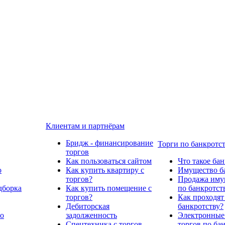
Клиентам и партнёрам
Бридж - финансирование
Торги по банкротс
торгов
Как пользоваться сайтом
Что такое ба
о
Как купить квартиру с
Имущество ба
торгов?
Продажа имущ
дборка
Как купить помещение с
по банкротст
торгов?
Как проходят
Дебиторская
банкротству?
по
задолженность
Электронные
Спецтехника с торгов
торгов по ба