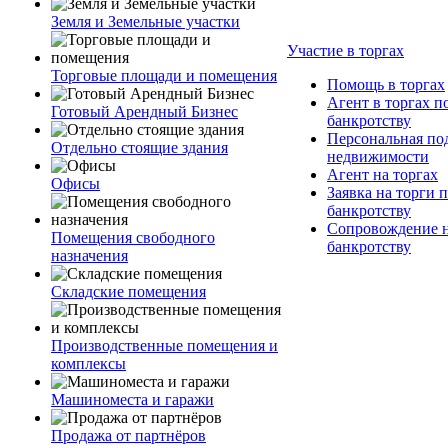
Земля и Земельные участки
Участие в торгах
Торговые площади и помещения
Помощь в торгах
Агент в торгах п
Готовый Арендный Бизнес
банкротству
Персональная по
Отдельно стоящие здания
недвижимости
Агент на торгах
Офисы
Заявка на торги 
банкротству
Сопровождение н
Помещения свободного
банкротству
назначения
Складские помещения
Производственные помещения и
комплексы
Машиноместа и гаражи
Продажа от партнёров