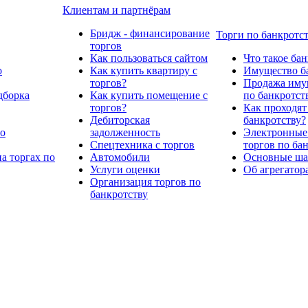
Клиентам и партнёрам
Бридж - финансирование
Торги по банкротс
торгов
Как пользоваться сайтом
Что такое ба
о
Как купить квартиру с
Имущество ба
торгов?
Продажа имущ
дборка
Как купить помещение с
по банкротст
торгов?
Как проходят
Дебиторская
банкротству?
по
задолженность
Электронные
Спецтехника с торгов
торгов по ба
а торгах по
Автомобили
Основные шаг
Услуги оценки
Об агрегатор
Организация торгов по
банкротству