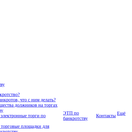
тву
нкротство?
нкротов, что с ним делать?
ества должников на торгах
ву
ЭТП по
Ещё
 электронные торги по
Контакты
банкротству
 торговые площадки для
нкротству