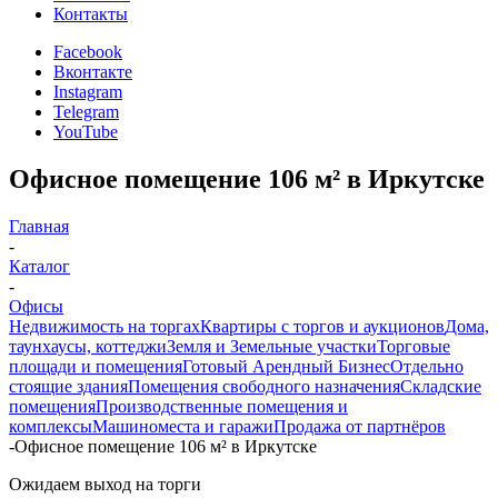
Контакты
Facebook
Вконтакте
Instagram
Telegram
YouTube
Офисное помещение 106 м² в Иркутске
Главная
-
Каталог
-
Офисы
Недвижимость на торгах
Квартиры с торгов и аукционов
Дома,
таунхаусы, коттеджи
Земля и Земельные участки
Торговые
площади и помещения
Готовый Арендный Бизнес
Отдельно
стоящие здания
Помещения свободного назначения
Складские
помещения
Производственные помещения и
комплексы
Машиноместа и гаражи
Продажа от партнёров
-
Офисное помещение 106 м² в Иркутске
Ожидаем выход на торги