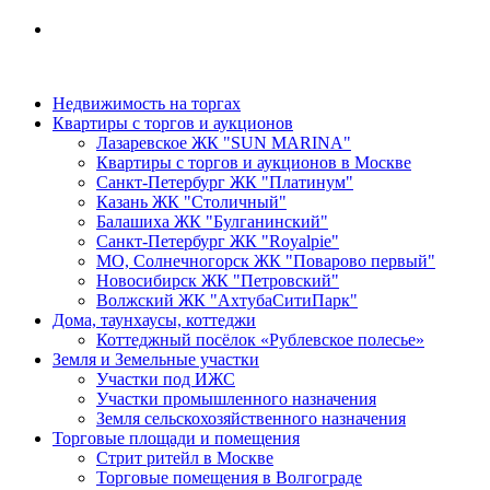
Недвижимость на торгах
Квартиры с торгов и аукционов
Лазаревское ЖК "SUN MARINA"
Квартиры с торгов и аукционов в Москве
Санкт-Петербург ЖК "Платинум"
Казань ЖК "Столичный"
Балашиха ЖК "Булганинский"
Санкт-Петербург ЖК "Royalpie"
МО, Солнечногорск ЖК "Поварово первый"
Новосибирск ЖК "Петровский"
Волжский ЖК "АхтубаСитиПарк"
Дома, таунхаусы, коттеджи
Коттеджный посёлок «Рублевское полесье»
Земля и Земельные участки
Участки под ИЖС
Участки промышленного назначения
Земля сельскохозяйственного назначения
Торговые площади и помещения
Стрит ритейл в Москве
Торговые помещения в Волгограде