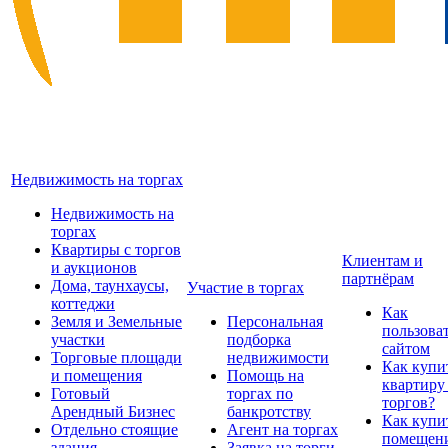
Недвижимость на торгах
Недвижимость на
торгах
Квартиры с торгов
Клиентам и
и аукционов
партнёрам
Дома, таунхаусы,
Участие в торгах
коттеджи
Как
Земля и Земельные
Персональная
пользова
участки
подборка
сайтом
Торговые площади
недвижимости
Как купи
и помещения
Помощь на
квартиру
Готовый
торгах по
торгов?
Арендный Бизнес
банкротству
Как купи
Отдельно стоящие
Агент на торгах
помещени
здания
Заявка на торги