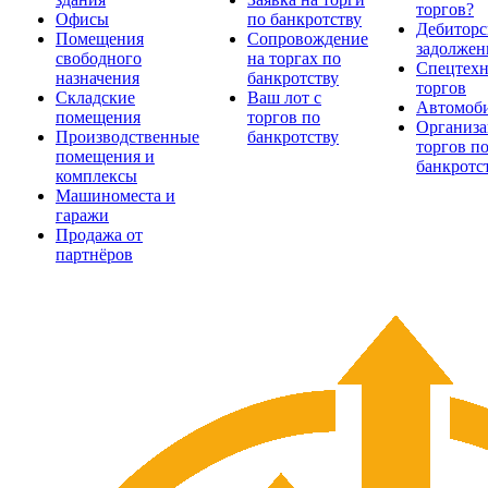
торгов?
Офисы
по банкротству
Дебиторс
Помещения
Сопровождение
задолжен
свободного
на торгах по
Спецтехн
назначения
банкротству
торгов
Складские
Ваш лот с
Автомоб
помещения
торгов по
Организа
Производственные
банкротству
торгов п
помещения и
банкротс
комплексы
Машиноместа и
гаражи
Продажа от
партнёров