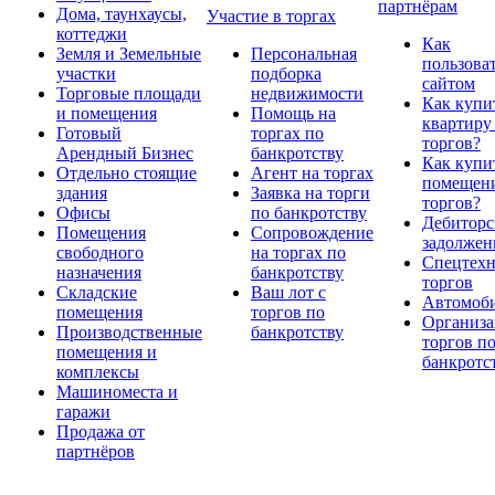
партнёрам
Дома, таунхаусы,
Участие в торгах
коттеджи
Как
Земля и Земельные
Персональная
пользова
участки
подборка
сайтом
Торговые площади
недвижимости
Как купи
и помещения
Помощь на
квартиру
Готовый
торгах по
торгов?
Арендный Бизнес
банкротству
Как купи
Отдельно стоящие
Агент на торгах
помещени
здания
Заявка на торги
торгов?
Офисы
по банкротству
Дебиторс
Помещения
Сопровождение
задолжен
свободного
на торгах по
Спецтехн
назначения
банкротству
торгов
Складские
Ваш лот с
Автомоб
помещения
торгов по
Организа
Производственные
банкротству
торгов п
помещения и
банкротс
комплексы
Машиноместа и
гаражи
Продажа от
партнёров