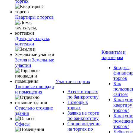
торгах
Квартиры с торгов
Дома, таунхаусы,
коттеджи
Клиентам и
партнёрам
Земля и Земельные
участки
Бридж -
финанси
торгов
Участие в торгах
Как
Торговые площади
пользова
Агент в торгах
и помещения
сайтом
по банкротству
Как купи
Помощь в
квартиру
торгах
Отдельно стоящие
торгов?
Заявка на торги
здания
Как купи
по банкротству
помещени
Сопровождение
Офисы
торгов?
на торгах по
Дебиторс