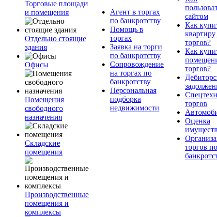
Торговые площади
пользова
Агент в торгах
и помещения
сайтом
по банкротству
Как купи
Помощь в
квартиру
торгах
Отдельно стоящие
торгов?
Заявка на торги
здания
Как купи
по банкротству
помещени
Сопровождение
Офисы
торгов?
на торгах по
Дебиторс
банкротству
задолжен
Персональная
Спецтехн
подборка
Помещения
торгов
недвижимости
свободного
Автомоб
назначения
Оценка
имущест
Организа
Складские
торгов п
помещения
банкротс
Производственные
помещения и
комплексы