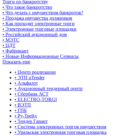
Торги по банкротству
• Что такое банкротство
• Что делать с имуществом банкротов?
• Продажа имущества должников
• Как проходят электронные торги
• Электронные торговые площадки
• Российский аукционный дом
• МЭТС
• ЦДТ
• Фабрикант
• Новые Информационные Сервисы
Показать еще
• Центр реализации
• ЭТП uTender
• Альфалот
• Аукционный тендерный центр
• Сбербанк АСТ
• ELECTRO-TORGI
• ВЭТП
• ГПБ
• Ру-Трейд
• Тендер Гарант
• Система электронных торгов имуществом
• Уральская электронная торговая площадка