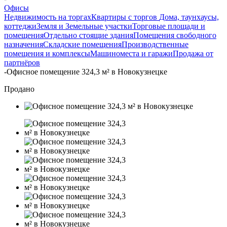
Офисы
Недвижимость на торгах
Квартиры с торгов
Дома, таунхаусы,
коттеджи
Земля и Земельные участки
Торговые площади и
помещения
Отдельно стоящие здания
Помещения свободного
назначения
Складские помещения
Производственные
помещения и комплексы
Машиноместа и гаражи
Продажа от
партнёров
-
Офисное помещение 324,3 м² в Новокузнецке
Продано