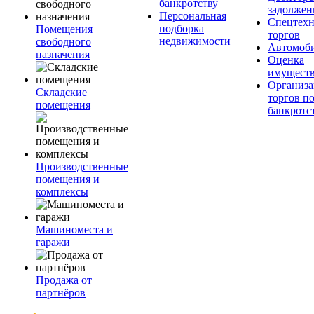
банкротству
задолжен
Персональная
Спецтехн
подборка
Помещения
торгов
недвижимости
свободного
Автомоб
назначения
Оценка
имущест
Организа
Складские
торгов п
помещения
банкротс
Производственные
помещения и
комплексы
Машиноместа и
гаражи
Продажа от
партнёров