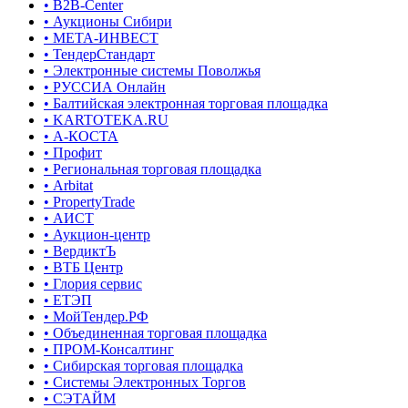
• B2B-Center
• Аукционы Сибири
• МЕТА-ИНВЕСТ
• ТендерСтандарт
• Электронные системы Поволжья
• РУССИА Онлайн
• Балтийская электронная торговая площадка
• KARTOTEKA.RU
• А-КОСТА
• Профит
• Региональная торговая площадка
• Arbitat
• PropertyTrade
• АИСТ
• Аукцион-центр
• ВердиктЪ
• ВТБ Центр
• Глория сервис
• ЕТЭП
• МойТендер.РФ
• Объединенная торговая площадка
• ПРОМ-Консалтинг
• Сибирская торговая площадка
• Системы Электронных Торгов
• СЭТАЙМ