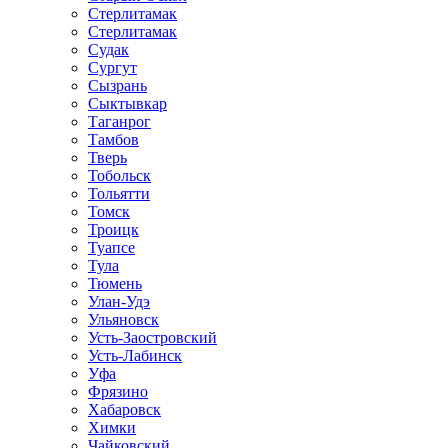
Стерлитамак
Стерлитамак
Судак
Сургут
Сызрань
Сыктывкар
Таганрог
Тамбов
Тверь
Тобольск
Тольятти
Томск
Троицк
Туапсе
Тула
Тюмень
Улан-Удэ
Ульяновск
Усть-Заостровский
Усть-Лабинск
Уфа
Фрязино
Хабаровск
Химки
Чайковский