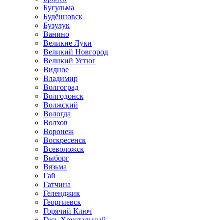
Бугульма
Будённовск
Бузулук
Ванино
Великие Луки
Великий Новгород
Великий Устюг
Видное
Владимир
Волгоград
Волгодонск
Волжский
Вологда
Волхов
Воронеж
Воскресенск
Всеволожск
Выборг
Вязьма
Гай
Гатчина
Геленджик
Георгиевск
Горячий Ключ
Гусь-Хрустальный