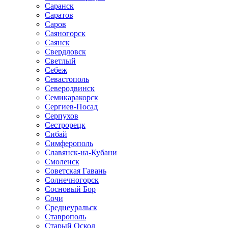
Саранск
Саратов
Саров
Саяногорск
Саянск
Свердловск
Светлый
Себеж
Севастополь
Северодвинск
Семикаракорск
Сергиев-Посад
Серпухов
Сестрорецк
Сибай
Симферополь
Славянск-на-Кубани
Смоленск
Советская Гавань
Солнечногорск
Сосновый Бор
Сочи
Среднеуральск
Ставрополь
Старый Оскол