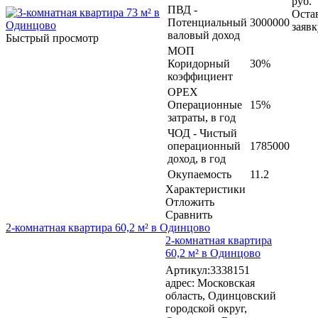
руб.
ПВД -
Оста
Потенциальный
3000000
заявк
валовый доход
Быстрый просмотр
МОП
Коридорный
30%
коэффициент
OPEX
Операционные
15%
затраты, в год
ЧОД - Чистый
операционный
1785000
доход, в год
Окупаемость
11.2
Характеристики
Отложить
Сравнить
2-комнатная квартира 60,2 м² в Одинцово
2-комнатная квартира
60,2 м² в Одинцово
Артикул:3338151
адрес: Московская
область, Одинцовский
городской округ,