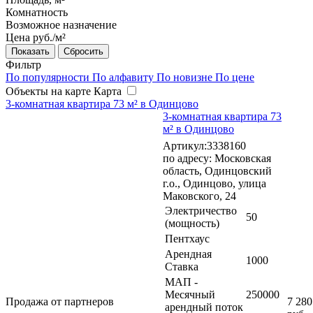
Комнатность
Возможное назначение
Цена руб./м²
Сбросить
Фильтр
По популярности
По алфавиту
По новизне
По цене
Объекты на карте
Карта
3-комнатная квартира 73 м² в Одинцово
3-комнатная квартира 73
м² в Одинцово
Артикул:3338160
по адресу: Московская
область, Одинцовский
г.о., Одинцово, улица
Маковского, 24
Электричество
50
(мощность)
Пентхаус
Арендная
1000
Ставка
МАП -
Месячный
250000
Продажа от партнеров
7 280
арендный поток