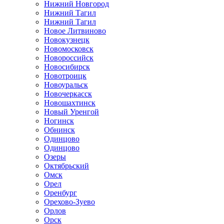
Нижний Новгород
Нижний Тагил
Нижний Тагил
Новое Литвиново
Новокузнецк
Новомосковск
Новороссийск
Новосибирск
Новотроицк
Новоуральск
Новочеркасск
Новошахтинск
Новый Уренгой
Ногинск
Обнинск
Одинцово
Одинцово
Озеры
Октябрьский
Омск
Орел
Оренбург
Орехово-Зуево
Орлов
Орск