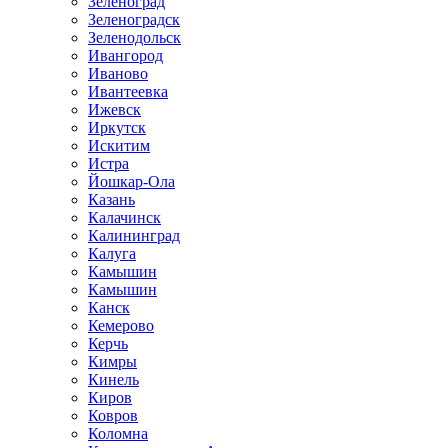
Зеленоград
Зеленоградск
Зеленодольск
Ивангород
Иваново
Ивантеевка
Ижевск
Иркутск
Искитим
Истра
Йошкар-Ола
Казань
Калачинск
Калининград
Калуга
Камышин
Камышин
Канск
Кемерово
Керчь
Кимры
Кинель
Киров
Ковров
Коломна