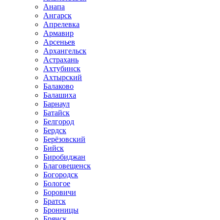
Анапа
Ангарск
Апрелевка
Армавир
Арсеньев
Архангельск
Астрахань
Ахтубинск
Ахтырский
Балаково
Балашиха
Барнаул
Батайск
Белгород
Бердск
Берёзовский
Бийск
Биробиджан
Благовещенск
Богородск
Бологое
Боровичи
Братск
Бронницы
Брянск