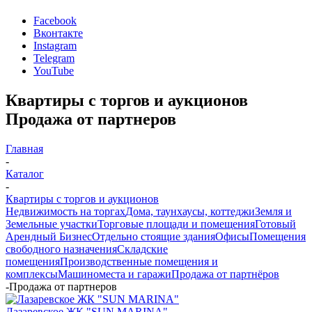
Facebook
Вконтакте
Instagram
Telegram
YouTube
Квартиры с торгов и аукционов
Продажа от партнеров
Главная
-
Каталог
-
Квартиры с торгов и аукционов
Недвижимость на торгах
Дома, таунхаусы, коттеджи
Земля и
Земельные участки
Торговые площади и помещения
Готовый
Арендный Бизнес
Отдельно стоящие здания
Офисы
Помещения
свободного назначения
Складские
помещения
Производственные помещения и
комплексы
Машиноместа и гаражи
Продажа от партнёров
-
Продажа от партнеров
Лазаревское ЖК "SUN MARINA"