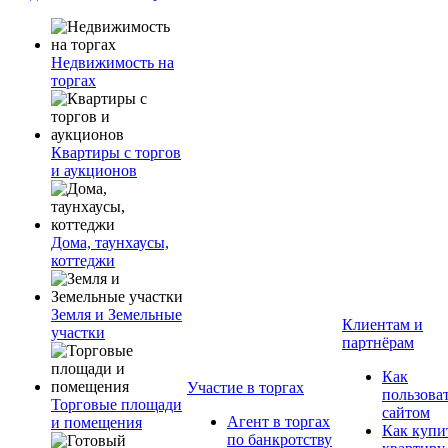
Недвижимость на
торгах
Квартиры с торгов
и аукционов
Дома, таунхаусы,
коттеджи
Земля и Земельные
Клиентам и
участки
партнёрам
Как
Участие в торгах
пользова
Торговые площади
сайтом
Агент в торгах
и помещения
Как купи
по банкротству