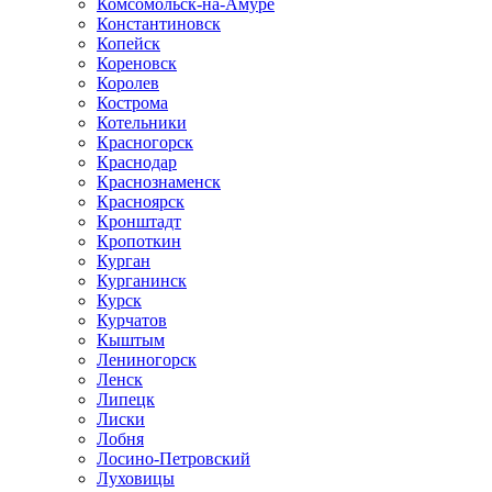
Комсомольск-на-Амуре
Константиновск
Копейск
Кореновск
Королев
Кострома
Котельники
Красногорск
Краснодар
Краснознаменск
Красноярск
Кронштадт
Кропоткин
Курган
Курганинск
Курск
Курчатов
Кыштым
Лениногорск
Ленск
Липецк
Лиски
Лобня
Лосино-Петровский
Луховицы