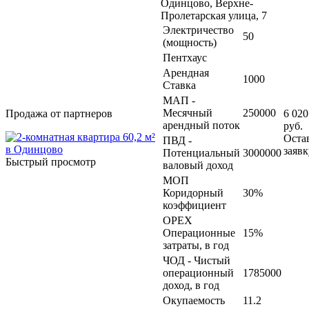
Одинцово, Верхне-
Пролетарская улица, 7
Электричество
50
(мощность)
Пентхаус
Арендная
1000
Ставка
МАП -
Месячный
250000
Продажа от партнеров
6 020
арендный поток
руб.
Оста
ПВД -
заявк
Потенциальный
3000000
Быстрый просмотр
валовый доход
МОП
Коридорный
30%
коэффициент
OPEX
Операционные
15%
затраты, в год
ЧОД - Чистый
операционный
1785000
доход, в год
Окупаемость
11.2