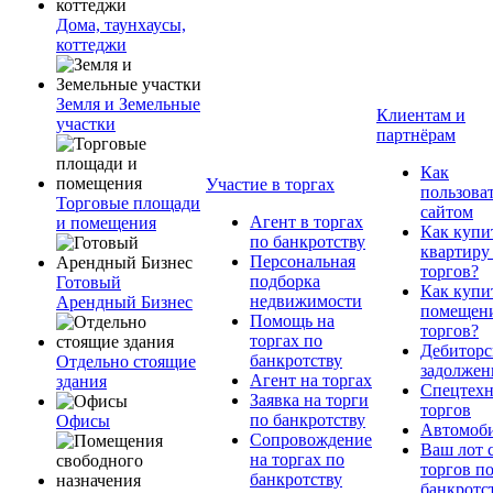
Дома, таунхаусы,
коттеджи
Земля и Земельные
Клиентам и
участки
партнёрам
Как
Участие в торгах
пользова
Торговые площади
сайтом
Агент в торгах
и помещения
Как купи
по банкротству
квартиру
Персональная
торгов?
подборка
Готовый
Как купи
недвижимости
Арендный Бизнес
помещени
Помощь на
торгов?
торгах по
Дебиторс
банкротству
Отдельно стоящие
задолжен
Агент на торгах
здания
Спецтехн
Заявка на торги
торгов
по банкротству
Офисы
Автомоб
Сопровождение
Ваш лот 
на торгах по
торгов п
банкротству
банкротс