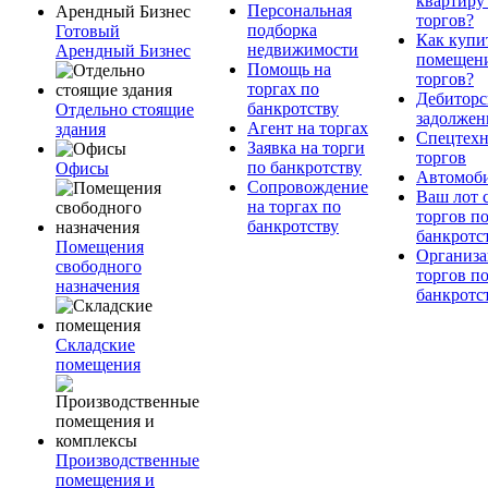
квартиру
Персональная
торгов?
подборка
Готовый
Как купи
недвижимости
Арендный Бизнес
помещени
Помощь на
торгов?
торгах по
Дебиторс
банкротству
Отдельно стоящие
задолжен
Агент на торгах
здания
Спецтехн
Заявка на торги
торгов
по банкротству
Офисы
Автомоб
Сопровождение
Ваш лот 
на торгах по
торгов п
банкротству
банкротс
Помещения
Организа
свободного
торгов п
назначения
банкротс
Складские
помещения
Производственные
помещения и