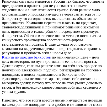
Рыночная ситуация меняется в России так быстро, что многие
предприятия и организации не успевают за новыми
тенденциями и в них начинается кризис. Если раньше мало
кто размышлял о продаже имущества через сайты торгов по
банкротству, то сегодня поток выставленных объектов не
прекращается. Компании перестают платить по кредитам,
становятся должниками и принимают решения о закрытии
дела, приносящего только убытки, посредством процедуры
банкротства. Обычно в течение шести месяцев после начала
конкурсного производства собственность фирмы
выставляется на продажу. В ряде случаев это позволяет
компании на вырученные деньги покрыть долги, сохранить
репутацию и пробовать себя в новом деле.
Купить имущество банкротов
по минимальной цене – цель
всех инвесторов, но пути достижения ее не столь просты.
Даже в случае, если вы решите взять на себя весь процесс по
получению электронной подписи, регистрации на торговых
площадках и поиску недвижимости банкрота либо
транспорта, - вы не можете гарантировать себе достаточно
выгодную сделку, потому что спрос на этом рынке довольно
высок и без профессионального знания добиться серьезного
успеха трудно.
Известно, что все торги арестованным имуществом перешли
на электронные площадки - это удобно и не зависит от места