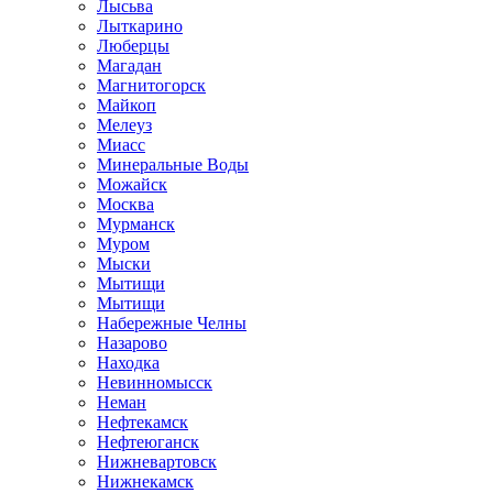
Лысьва
Лыткарино
Люберцы
Магадан
Магнитогорск
Майкоп
Мелеуз
Миасс
Минеральные Воды
Можайск
Москва
Мурманск
Муром
Мыски
Мытищи
Мытищи
Набережные Челны
Назарово
Находка
Невинномысск
Неман
Нефтекамск
Нефтеюганск
Нижневартовск
Нижнекамск