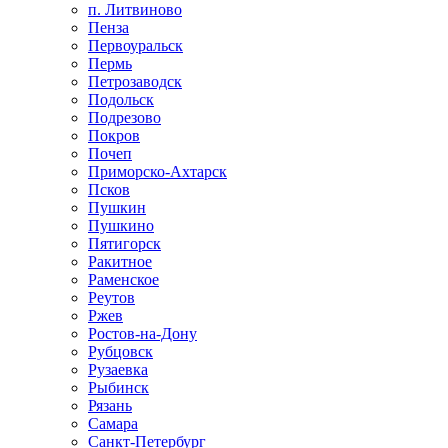
п. Литвиново
Пенза
Первоуральск
Пермь
Петрозаводск
Подольск
Подрезово
Покров
Почеп
Приморско-Ахтарск
Псков
Пушкин
Пушкино
Пятигорск
Ракитное
Раменское
Реутов
Ржев
Ростов-на-Дону
Рубцовск
Рузаевка
Рыбинск
Рязань
Самара
Санкт-Петербург