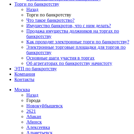
Торги по банкротству
Назад
Торги по банкротству
Что такое банкротство?
Имущество банкротов, что с ним делать?
Продажа имущества должников на торгах по
банкротству
Как проходят электронные торги по банкротству?
Электронные торговые площадки для торгов по
банкротству
Основные шаги участия в торгах
Об агрегаторах по банкротству начистоту
ЭТП по банкротству
Компания
Контакты
Москва
Назад
Города
Новокуйбышевск
2621
Абакан
Абинск
Алексеевка
Альметьевск