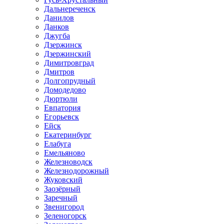
Дальнереченск
Данилов
Данков
Джугба
Дзержинск
Дзержинский
Димитровград
Дмитров
Долгопрудный
Домодедово
Дюртюли
Евпатория
Егорьевск
Ейск
Екатеринбург
Елабуга
Емельяново
Железноводск
Железнодорожный
Жуковский
Заозёрный
Заречный
Звенигород
Зеленогорск