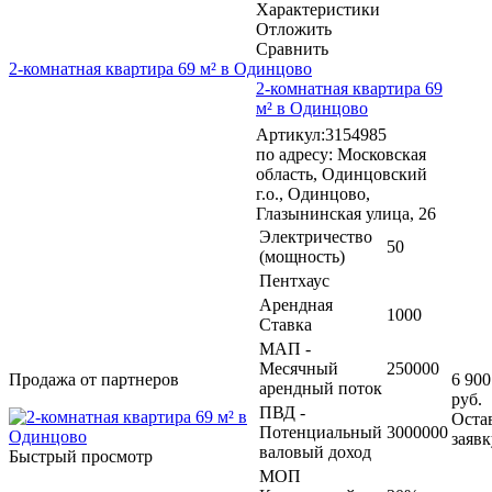
Характеристики
Отложить
Сравнить
2-комнатная квартира 69 м² в Одинцово
2-комнатная квартира 69
м² в Одинцово
Артикул:3154985
по адресу: Московская
область, Одинцовский
г.о., Одинцово,
Глазынинская улица, 26
Электричество
50
(мощность)
Пентхаус
Арендная
1000
Ставка
МАП -
Месячный
250000
Продажа от партнеров
6 900
арендный поток
руб.
ПВД -
Оста
Потенциальный
3000000
заявк
валовый доход
Быстрый просмотр
МОП