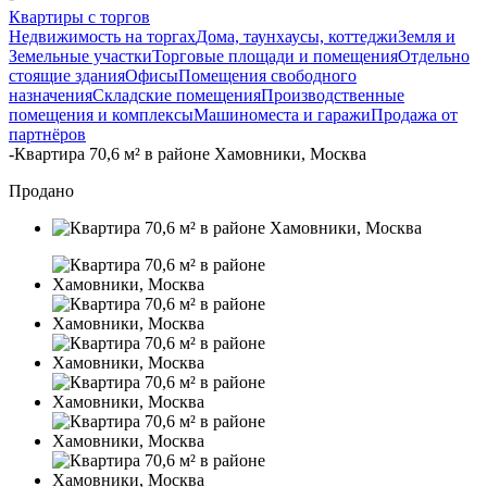
Квартиры с торгов
Недвижимость на торгах
Дома, таунхаусы, коттеджи
Земля и
Земельные участки
Торговые площади и помещения
Отдельно
стоящие здания
Офисы
Помещения свободного
назначения
Складские помещения
Производственные
помещения и комплексы
Машиноместа и гаражи
Продажа от
партнёров
-
Квартира 70,6 м² в районе Хамовники, Москва
Продано