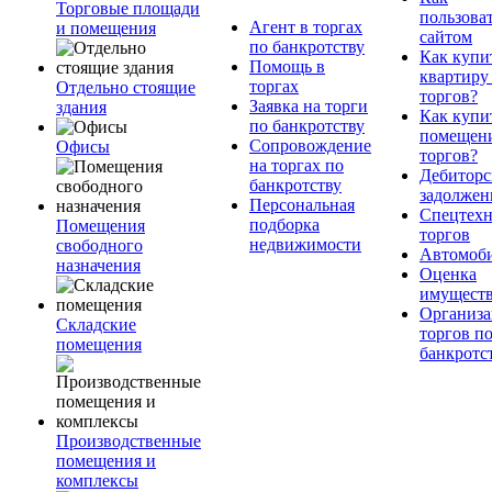
Торговые площади
пользова
Агент в торгах
и помещения
сайтом
по банкротству
Как купи
Помощь в
квартиру
торгах
Отдельно стоящие
торгов?
Заявка на торги
здания
Как купи
по банкротству
помещени
Сопровождение
Офисы
торгов?
на торгах по
Дебиторс
банкротству
задолжен
Персональная
Спецтехн
подборка
Помещения
торгов
недвижимости
свободного
Автомоб
назначения
Оценка
имущест
Организа
Складские
торгов п
помещения
банкротс
Производственные
помещения и
комплексы