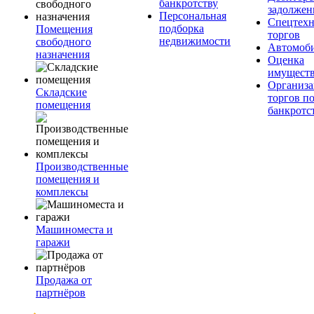
банкротству
задолжен
Персональная
Спецтехн
подборка
Помещения
торгов
недвижимости
свободного
Автомоб
назначения
Оценка
имущест
Организа
Складские
торгов п
помещения
банкротс
Производственные
помещения и
комплексы
Машиноместа и
гаражи
Продажа от
партнёров