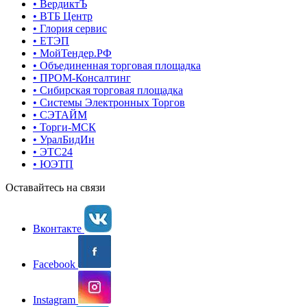
• ВердиктЪ
• ВТБ Центр
• Глория сервис
• ЕТЭП
• МойТендер.РФ
• Объединенная торговая площадка
• ПРОМ-Консалтинг
• Сибирская торговая площадка
• Системы Электронных Торгов
• СЭТАЙМ
• Торги-МСК
• УралБидИн
• ЭТС24
• ЮЭТП
Оставайтесь на связи
Вконтакте
Facebook
Instagram