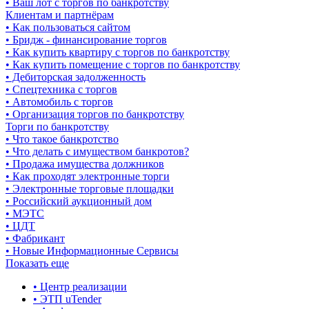
• Ваш лот с торгов по банкротству
Клиентам и партнёрам
• Как пользоваться сайтом
• Бридж - финансирование торгов
• Как купить квартиру с торгов по банкротству
• Как купить помещение с торгов по банкротству
• Дебиторская задолженность
• Спецтехника с торгов
• Автомобиль с торгов
• Организация торгов по банкротству
Торги по банкротству
• Что такое банкротство
• Что делать с имуществом банкротов?
• Продажа имущества должников
• Как проходят электронные торги
• Электронные торговые площадки
• Российский аукционный дом
• МЭТС
• ЦДТ
• Фабрикант
• Новые Информационные Сервисы
Показать еще
• Центр реализации
• ЭТП uTender