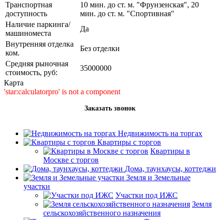
Транспортная
10 мин. до ст. м. "Фрунзенская", 20
доступность
мин. до ст. м. "Спортивная"
Наличие паркинга/
Да
машиноместа
Внутренняя отделка
Без отделки
ком.
Средняя рыночная
35000000
стоимость, руб:
Карта
'star:calculatorpro' is not a component
Заказать звонок
Недвижимость на торгах
Квартиры с торгов
Квартиры в
Москве с торгов
Дома, таунхаусы, коттеджи
Земля и Земельные
участки
Участки под ИЖС
Земля
сельскохозяйственного назначения