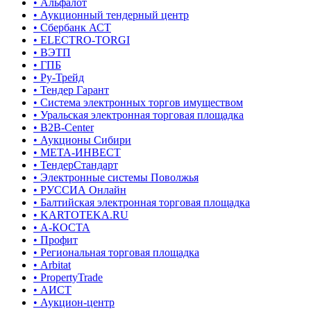
• Альфалот
• Аукционный тендерный центр
• Сбербанк АСТ
• ELECTRO-TORGI
• ВЭТП
• ГПБ
• Ру-Трейд
• Тендер Гарант
• Система электронных торгов имуществом
• Уральская электронная торговая площадка
• B2B-Center
• Аукционы Сибири
• МЕТА-ИНВЕСТ
• ТендерСтандарт
• Электронные системы Поволжья
• РУССИА Онлайн
• Балтийская электронная торговая площадка
• KARTOTEKA.RU
• А-КОСТА
• Профит
• Региональная торговая площадка
• Arbitat
• PropertyTrade
• АИСТ
• Аукцион-центр