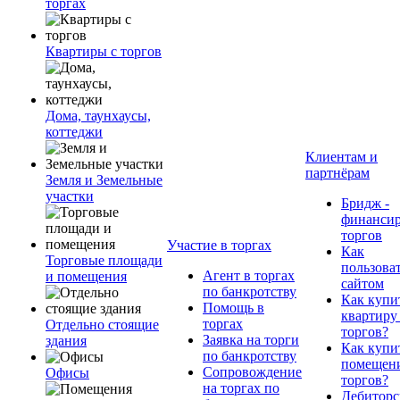
торгах
Квартиры с торгов
Дома, таунхаусы,
коттеджи
Клиентам и
партнёрам
Земля и Земельные
участки
Бридж -
финанси
торгов
Участие в торгах
Как
Торговые площади
пользова
Агент в торгах
и помещения
сайтом
по банкротству
Как купи
Помощь в
квартиру
торгах
Отдельно стоящие
торгов?
Заявка на торги
здания
Как купи
по банкротству
помещени
Сопровождение
Офисы
торгов?
на торгах по
Дебиторс