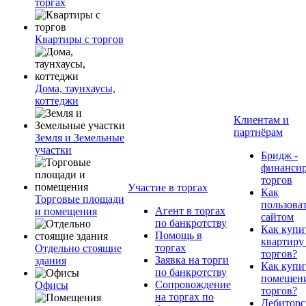
торгах
Квартиры с торгов
Дома, таунхаусы,
коттеджи
Клиентам и
партнёрам
Земля и Земельные
участки
Бридж -
финанси
торгов
Участие в торгах
Как
Торговые площади
пользова
Агент в торгах
и помещения
сайтом
по банкротству
Как купи
Помощь в
квартиру
торгах
Отдельно стоящие
торгов?
Заявка на торги
здания
Как купи
по банкротству
помещени
Сопровождение
Офисы
торгов?
на торгах по
Дебиторс