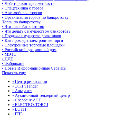
• Дебиторская задолженность
• Спецтехника с торгов
• Автомобиль с торгов
• Организация торгов по банкротству
Торги по банкротству
• Что такое банкротство
• Что делать с имуществом банкротов?
• Продажа имущества должников
• Как проходят электронные торги
• Электронные торговые площадки
• Российский аукционный дом
• МЭТС
• ЦДТ
• Фабрикант
• Новые Информационные Сервисы
Показать еще
• Центр реализации
• ЭТП uTender
• Альфалот
• Аукционный тендерный центр
• Сбербанк АСТ
• ELECTRO-TORGI
• ВЭТП
• ГПБ