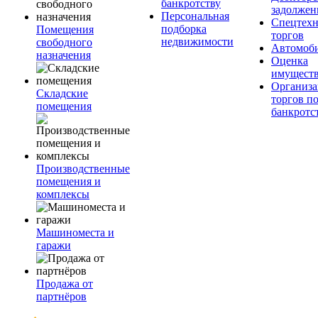
банкротству
задолжен
Персональная
Спецтехн
подборка
Помещения
торгов
недвижимости
свободного
Автомоб
назначения
Оценка
имущест
Организа
Складские
торгов п
помещения
банкротс
Производственные
помещения и
комплексы
Машиноместа и
гаражи
Продажа от
партнёров