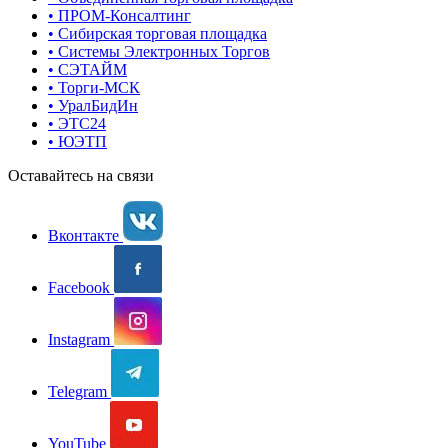
• ПРОМ-Консалтинг
• Сибирская торговая площадка
• Системы Электронных Торгов
• СЭТАЙМ
• Торги-МСК
• УралБидИн
• ЭТС24
• ЮЭТП
Оставайтесь на связи
Вконтакте
Facebook
Instagram
Telegram
YouTube