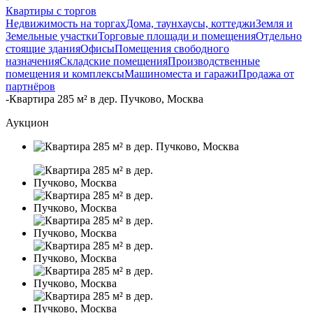
Квартиры с торгов
Недвижимость на торгах
Дома, таунхаусы, коттеджи
Земля и
Земельные участки
Торговые площади и помещения
Отдельно
стоящие здания
Офисы
Помещения свободного
назначения
Складские помещения
Производственные
помещения и комплексы
Машиноместа и гаражи
Продажа от
партнёров
-
Квартира 285 м² в дер. Пучково, Москва
Аукцион