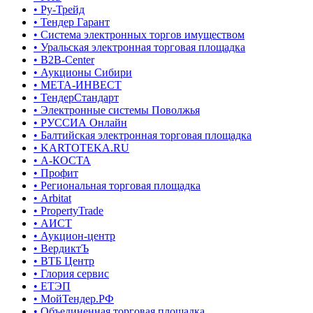
• Ру-Трейд
• Тендер Гарант
• Система электронных торгов имуществом
• Уральская электронная торговая площадка
• B2B-Center
• Аукционы Сибири
• МЕТА-ИНВЕСТ
• ТендерСтандарт
• Электронные системы Поволжья
• РУССИА Онлайн
• Балтийская электронная торговая площадка
• KARTOTEKA.RU
• А-КОСТА
• Профит
• Региональная торговая площадка
• Arbitat
• PropertyTrade
• АИСТ
• Аукцион-центр
• ВердиктЪ
• ВТБ Центр
• Глория сервис
• ЕТЭП
• МойТендер.РФ
• Объединенная торговая площадка