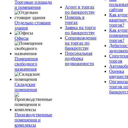
Торговые площади
пользова
Агент в торгах
и помещения
сайтом
по банкротству
Как купи
Помощь в
квартиру
торгах
Отдельно стоящие
торгов?
Заявка на торги
здания
Как купи
по банкротству
помещени
Сопровождение
Офисы
торгов?
на торгах по
Дебиторс
банкротству
задолжен
Персональная
Спецтехн
подборка
Помещения
торгов
недвижимости
свободного
Автомоб
назначения
Оценка
имущест
Организа
Складские
торгов п
помещения
банкротс
Производственные
помещения и
комплексы