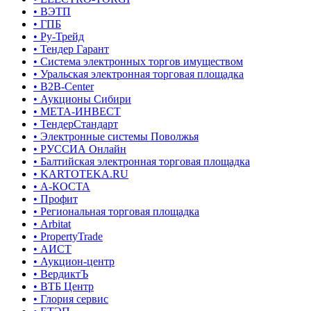
• ВЭТП
• ГПБ
• Ру-Трейд
• Тендер Гарант
• Система электронных торгов имуществом
• Уральская электронная торговая площадка
• B2B-Center
• Аукционы Сибири
• МЕТА-ИНВЕСТ
• ТендерСтандарт
• Электронные системы Поволжья
• РУССИА Онлайн
• Балтийская электронная торговая площадка
• KARTOTEKA.RU
• А-КОСТА
• Профит
• Региональная торговая площадка
• Arbitat
• PropertyTrade
• АИСТ
• Аукцион-центр
• ВердиктЪ
• ВТБ Центр
• Глория сервис