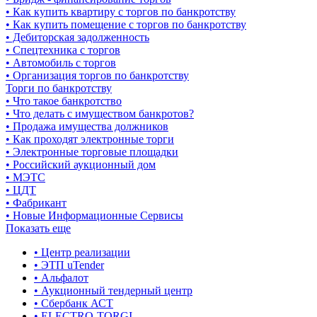
• Как купить квартиру с торгов по банкротству
• Как купить помещение с торгов по банкротству
• Дебиторская задолженность
• Спецтехника с торгов
• Автомобиль с торгов
• Организация торгов по банкротству
Торги по банкротству
• Что такое банкротство
• Что делать с имуществом банкротов?
• Продажа имущества должников
• Как проходят электронные торги
• Электронные торговые площадки
• Российский аукционный дом
• МЭТС
• ЦДТ
• Фабрикант
• Новые Информационные Сервисы
Показать еще
• Центр реализации
• ЭТП uTender
• Альфалот
• Аукционный тендерный центр
• Сбербанк АСТ
• ELECTRO-TORGI