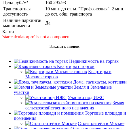
Цена руб./м²
160 295.93
Транспортная
10 мин. до ст. м. "Профсоюзная", 2 мин.
доступность
до ост. общ. транспорта
Наличие паркинга/
Да
машиноместа
Карта
'star:calculatorpro' is not a component
Заказать звонок
Недвижимость на торгах
Квартиры с торгов
Квартиры в
Москве с торгов
Дома, таунхаусы, коттеджи
Земля и Земельные
участки
Участки под ИЖС
Земля
сельскохозяйственного назначения
Торговые площади и
помещения
Стрит ритейл в Москве
Отдельно стоящие здания