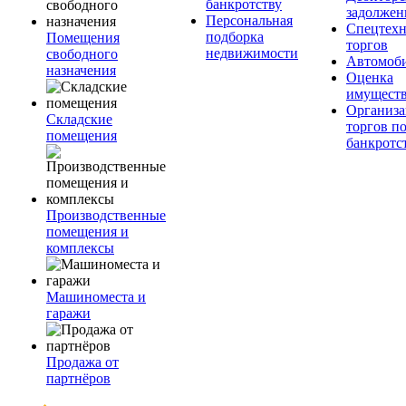
банкротству
задолжен
Персональная
Спецтехн
подборка
Помещения
торгов
недвижимости
свободного
Автомоб
назначения
Оценка
имущест
Организа
Складские
торгов п
помещения
банкротс
Производственные
помещения и
комплексы
Машиноместа и
гаражи
Продажа от
партнёров