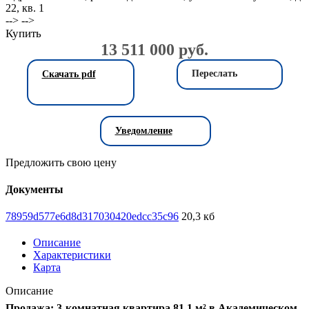
22, кв. 1
--> -->
Купить
13 511 000 руб.
Переслать
Скачать pdf
Уведомление
Предложить свою цену
Документы
78959d577e6d8d317030420edcc35c96
20,3 кб
Описание
Характеристики
Карта
Описание
Продажа: 3-комнатная квартира 81,1 м² в Академическом