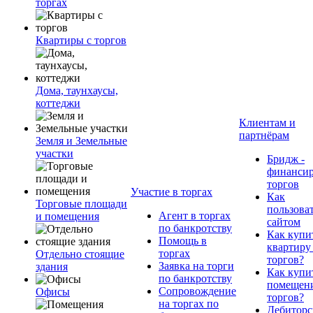
торгах
Квартиры с торгов
Дома, таунхаусы,
коттеджи
Клиентам и
партнёрам
Земля и Земельные
участки
Бридж -
финанси
торгов
Участие в торгах
Как
Торговые площади
пользова
Агент в торгах
и помещения
сайтом
по банкротству
Как купи
Помощь в
квартиру
торгах
Отдельно стоящие
торгов?
Заявка на торги
здания
Как купи
по банкротству
помещени
Сопровождение
Офисы
торгов?
на торгах по
Дебиторс