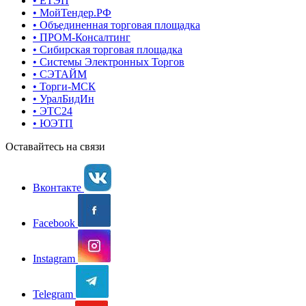
• ЕТЭП
• МойТендер.РФ
• Объединенная торговая площадка
• ПРОМ-Консалтинг
• Сибирская торговая площадка
• Системы Электронных Торгов
• СЭТАЙМ
• Торги-МСК
• УралБидИн
• ЭТС24
• ЮЭТП
Оставайтесь на связи
Вконтакте
Facebook
Instagram
Telegram