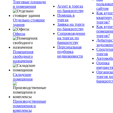
Торговые площади
пользова
Агент в торгах
и помещения
сайтом
по банкротству
Как купи
Помощь в
квартиру
торгах
Отдельно стоящие
торгов?
Заявка на торги
здания
Как купи
по банкротству
помещени
Сопровождение
Офисы
торгов?
на торгах по
Дебиторс
банкротству
задолжен
Персональная
Спецтехн
подборка
Помещения
торгов
недвижимости
свободного
Автомоб
назначения
Оценка
имущест
Организа
Складские
торгов п
помещения
банкротс
Производственные
помещения и
комплексы