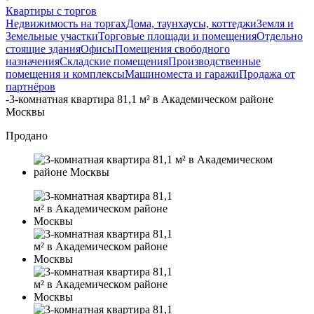
Квартиры с торгов
Недвижимость на торгах
Дома, таунхаусы, коттеджи
Земля и
Земельные участки
Торговые площади и помещения
Отдельно
стоящие здания
Офисы
Помещения свободного
назначения
Складские помещения
Производственные
помещения и комплексы
Машиноместа и гаражи
Продажа от
партнёров
-
3-комнатная квартира 81,1 м² в Академическом районе
Москвы
Продано