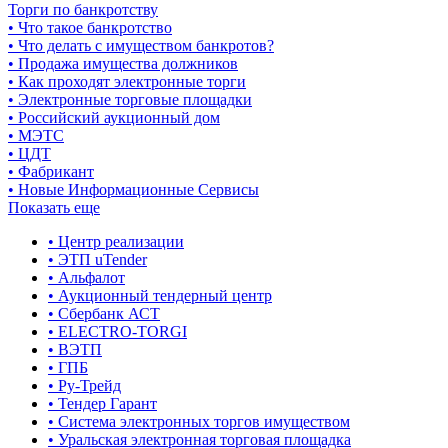
Торги по банкротству
• Что такое банкротство
• Что делать с имуществом банкротов?
• Продажа имущества должников
• Как проходят электронные торги
• Электронные торговые площадки
• Российский аукционный дом
• МЭТС
• ЦДТ
• Фабрикант
• Новые Информационные Сервисы
Показать еще
• Центр реализации
• ЭТП uTender
• Альфалот
• Аукционный тендерный центр
• Сбербанк АСТ
• ELECTRO-TORGI
• ВЭТП
• ГПБ
• Ру-Трейд
• Тендер Гарант
• Система электронных торгов имуществом
• Уральская электронная торговая площадка