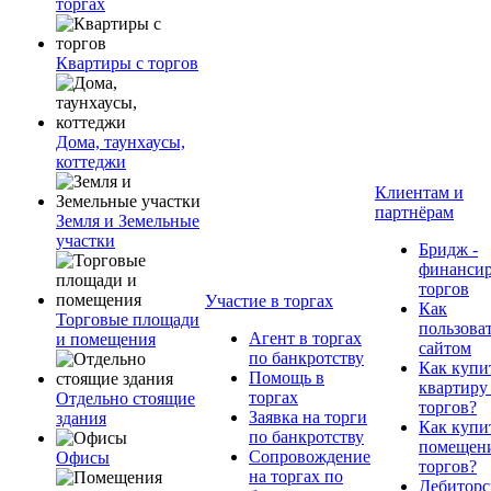
торгах
Квартиры с торгов
Дома, таунхаусы,
коттеджи
Клиентам и
партнёрам
Земля и Земельные
участки
Бридж -
финанси
торгов
Участие в торгах
Как
Торговые площади
пользова
Агент в торгах
и помещения
сайтом
по банкротству
Как купи
Помощь в
квартиру
торгах
Отдельно стоящие
торгов?
Заявка на торги
здания
Как купи
по банкротству
помещени
Сопровождение
Офисы
торгов?
на торгах по
Дебиторс