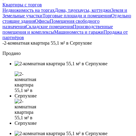
Квартиры с торгов
Недвижимость на торгах
Дома, таунхаусы, коттеджи
Земля и
Земельные участки
Торговые площади и помещения
Отдельно
стоящие здания
Офисы
Помещения свободного
назначения
Складские помещения
Производственные
помещения и комплексы
Машиноместа и гаражи
Продажа от
партнёров
-
2-комнатная квартира 55,1 м² в Серпухове
Продано