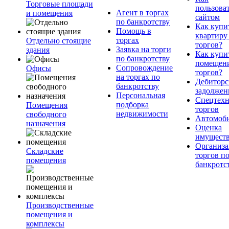
Торговые площади
пользова
Агент в торгах
и помещения
сайтом
по банкротству
Как купи
Помощь в
квартиру
торгах
Отдельно стоящие
торгов?
Заявка на торги
здания
Как купи
по банкротству
помещени
Сопровождение
Офисы
торгов?
на торгах по
Дебиторс
банкротству
задолжен
Персональная
Спецтехн
подборка
Помещения
торгов
недвижимости
свободного
Автомоб
назначения
Оценка
имущест
Организа
Складские
торгов п
помещения
банкротс
Производственные
помещения и
комплексы