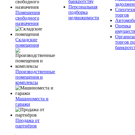
банкротству
задолжен
Персональная
Спецтехн
подборка
Помещения
торгов
недвижимости
свободного
Автомоб
назначения
Оценка
имущест
Организа
Складские
торгов п
помещения
банкротс
Производственные
помещения и
комплексы
Машиноместа и
гаражи
Продажа от
партнёров