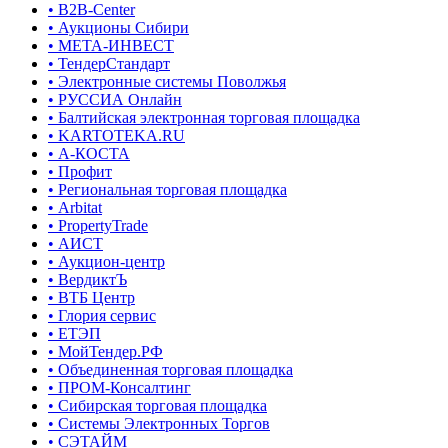
• B2B-Center
• Аукционы Сибири
• МЕТА-ИНВЕСТ
• ТендерСтандарт
• Электронные системы Поволжья
• РУССИА Онлайн
• Балтийская электронная торговая площадка
• KARTOTEKA.RU
• А-КОСТА
• Профит
• Региональная торговая площадка
• Arbitat
• PropertyTrade
• АИСТ
• Аукцион-центр
• ВердиктЪ
• ВТБ Центр
• Глория сервис
• ЕТЭП
• МойТендер.РФ
• Объединенная торговая площадка
• ПРОМ-Консалтинг
• Сибирская торговая площадка
• Системы Электронных Торгов
• СЭТАЙМ