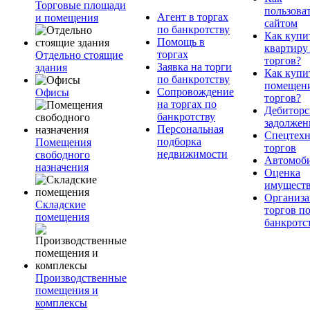
Торговые площади
пользова
Агент в торгах
и помещения
сайтом
по банкротству
Как купи
Помощь в
квартиру
торгах
Отдельно стоящие
торгов?
Заявка на торги
здания
Как купи
по банкротству
помещени
Сопровождение
Офисы
торгов?
на торгах по
Дебиторс
банкротству
задолжен
Персональная
Спецтехн
подборка
Помещения
торгов
недвижимости
свободного
Автомоб
назначения
Оценка
имущест
Организа
Складские
торгов п
помещения
банкротс
Производственные
помещения и
комплексы