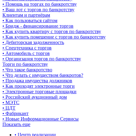
• Помощь на торгах по банкротству
• Ваш лот с торгов по банкротству
Клиентам и партнёрам
• Как пользоваться сайтом
• Бридж - финансирование торгов
• Как купить квартиру с торгов по банкротству
• Как купить помещение с торгов по банкротству
• Дебиторская задолженность
• Спецтехника с торгов
• Автомобиль с торгов
• Организация торгов по банкротству
Торги по банкротству
• Что такое банкротство
• Что делать с имуществом банкротов?
• Продажа имущества должников
• Как проходят электронные торги
• Электронные торговые площадки
• Российский аукционный дом
• МЭТС
• ЦДТ
• Фабрикант
• Новые Информационные Сервисы
Показать еще
• Центр реализации