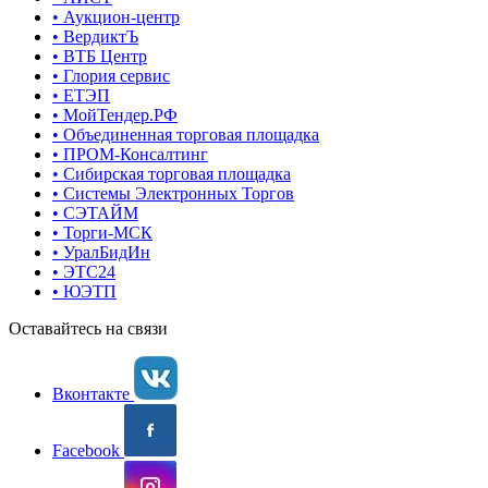
• Аукцион-центр
• ВердиктЪ
• ВТБ Центр
• Глория сервис
• ЕТЭП
• МойТендер.РФ
• Объединенная торговая площадка
• ПРОМ-Консалтинг
• Сибирская торговая площадка
• Системы Электронных Торгов
• СЭТАЙМ
• Торги-МСК
• УралБидИн
• ЭТС24
• ЮЭТП
Оставайтесь на связи
Вконтакте
Facebook