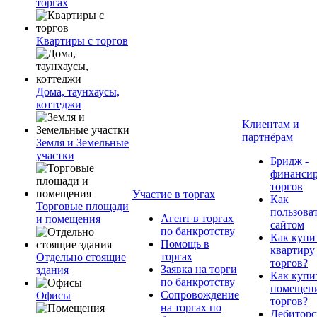
торгах
Квартиры с торгов
Дома, таунхаусы,
коттеджи
Клиентам и
партнёрам
Земля и Земельные
участки
Бридж -
финанси
торгов
Участие в торгах
Как
Торговые площади
пользова
Агент в торгах
и помещения
сайтом
по банкротству
Как купи
Помощь в
квартиру
торгах
Отдельно стоящие
торгов?
Заявка на торги
здания
Как купи
по банкротству
помещени
Сопровождение
Офисы
торгов?
на торгах по
Дебиторс