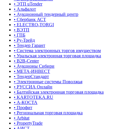
• ЭТП uTender
• Альфалот
• Аукционный тендерный центр
• Сбербанк АСТ
• ELECTRO-TORGI
• ВЭТП
• ГПБ
• Ру-Трейд
• Тендер Гарант
• Система электронных торгов имуществом
• Уральская электронная торговая площадка
• B2B-Center
• Аукционы Сибири
• МЕТА-ИНВЕСТ
• ТендерСтандарт
• Электронные системы Поволжья
• РУССИА Онлайн
• Балтийская электронная торговая площадка
• KARTOTEKA.RU
• А-КОСТА
• Профит
• Региональная торговая площадка
• Arbitat
• PropertyTrade
• АИСТ