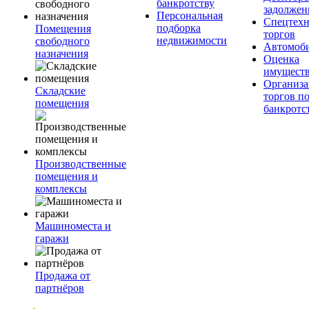
банкротству
задолжен
Персональная
Спецтехн
подборка
Помещения
торгов
недвижимости
свободного
Автомоб
назначения
Оценка
имущест
Организа
Складские
торгов п
помещения
банкротс
Производственные
помещения и
комплексы
Машиноместа и
гаражи
Продажа от
партнёров