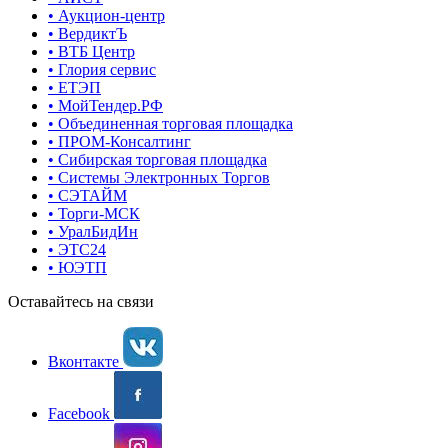
• Аукцион-центр
• ВердиктЪ
• ВТБ Центр
• Глория сервис
• ЕТЭП
• МойТендер.РФ
• Объединенная торговая площадка
• ПРОМ-Консалтинг
• Сибирская торговая площадка
• Системы Электронных Торгов
• СЭТАЙМ
• Торги-МСК
• УралБидИн
• ЭТС24
• ЮЭТП
Оставайтесь на связи
Вконтакте
Facebook