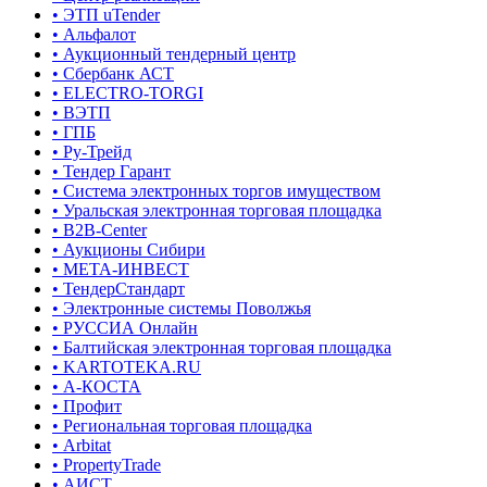
• ЭТП uTender
• Альфалот
• Аукционный тендерный центр
• Сбербанк АСТ
• ELECTRO-TORGI
• ВЭТП
• ГПБ
• Ру-Трейд
• Тендер Гарант
• Система электронных торгов имуществом
• Уральская электронная торговая площадка
• B2B-Center
• Аукционы Сибири
• МЕТА-ИНВЕСТ
• ТендерСтандарт
• Электронные системы Поволжья
• РУССИА Онлайн
• Балтийская электронная торговая площадка
• KARTOTEKA.RU
• А-КОСТА
• Профит
• Региональная торговая площадка
• Arbitat
• PropertyTrade
• АИСТ