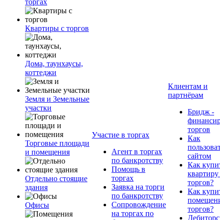
торгах
Квартиры с торгов
Дома, таунхаусы,
коттеджи
Клиентам и
партнёрам
Земля и Земельные
участки
Бридж -
финанси
торгов
Участие в торгах
Как
Торговые площади
пользова
Агент в торгах
и помещения
сайтом
по банкротству
Как купи
Помощь в
квартиру
торгах
Отдельно стоящие
торгов?
Заявка на торги
здания
Как купи
по банкротству
помещени
Сопровождение
Офисы
торгов?
на торгах по
Дебиторс