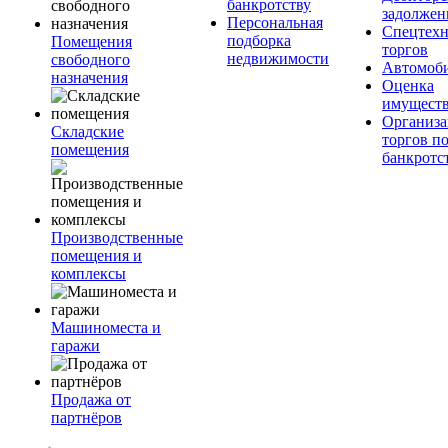
банкротству
задолжен
Персональная
Спецтехн
подборка
Помещения
торгов
недвижимости
свободного
Автомоб
назначения
Оценка
имущест
Организа
Складские
торгов п
помещения
банкротс
Производственные
помещения и
комплексы
Машиноместа и
гаражи
Продажа от
партнёров