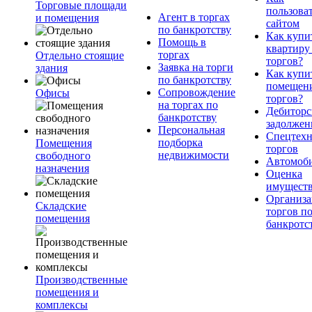
Торговые площади
пользова
Агент в торгах
и помещения
сайтом
по банкротству
Как купи
Помощь в
квартиру
торгах
Отдельно стоящие
торгов?
Заявка на торги
здания
Как купи
по банкротству
помещени
Сопровождение
Офисы
торгов?
на торгах по
Дебиторс
банкротству
задолжен
Персональная
Спецтехн
подборка
Помещения
торгов
недвижимости
свободного
Автомоб
назначения
Оценка
имущест
Организа
Складские
торгов п
помещения
банкротс
Производственные
помещения и
комплексы