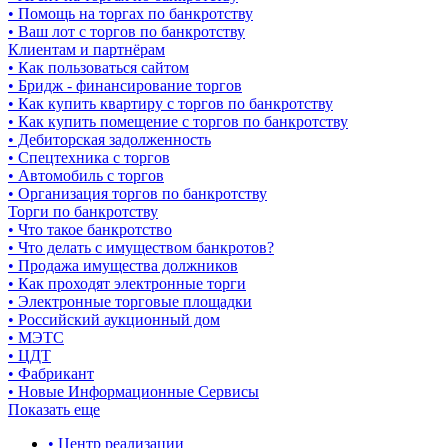
• Помощь на торгах по банкротству
• Ваш лот с торгов по банкротству
Клиентам и партнёрам
• Как пользоваться сайтом
• Бридж - финансирование торгов
• Как купить квартиру с торгов по банкротству
• Как купить помещение с торгов по банкротству
• Дебиторская задолженность
• Спецтехника с торгов
• Автомобиль с торгов
• Организация торгов по банкротству
Торги по банкротству
• Что такое банкротство
• Что делать с имуществом банкротов?
• Продажа имущества должников
• Как проходят электронные торги
• Электронные торговые площадки
• Российский аукционный дом
• МЭТС
• ЦДТ
• Фабрикант
• Новые Информационные Сервисы
Показать еще
• Центр реализации