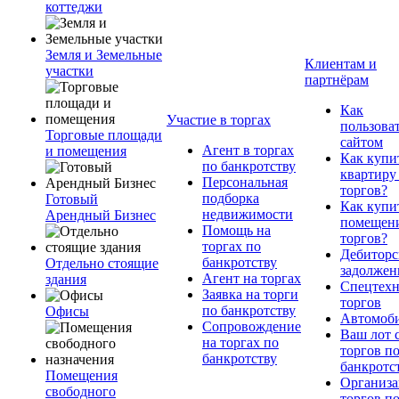
коттеджи
Земля и Земельные
Клиентам и
участки
партнёрам
Как
Участие в торгах
пользова
Торговые площади
сайтом
Агент в торгах
и помещения
Как купи
по банкротству
квартиру
Персональная
торгов?
подборка
Готовый
Как купи
недвижимости
Арендный Бизнес
помещени
Помощь на
торгов?
торгах по
Дебиторс
банкротству
Отдельно стоящие
задолжен
Агент на торгах
здания
Спецтехн
Заявка на торги
торгов
по банкротству
Офисы
Автомоб
Сопровождение
Ваш лот 
на торгах по
торгов п
банкротству
банкротс
Помещения
Организа
свободного
торгов п