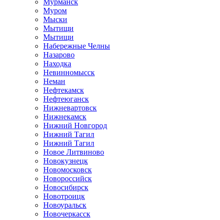
Мурманск
Муром
Мыски
Мытищи
Мытищи
Набережные Челны
Назарово
Находка
Невинномысск
Неман
Нефтекамск
Нефтеюганск
Нижневартовск
Нижнекамск
Нижний Новгород
Нижний Тагил
Нижний Тагил
Новое Литвиново
Новокузнецк
Новомосковск
Новороссийск
Новосибирск
Новотроицк
Новоуральск
Новочеркасск