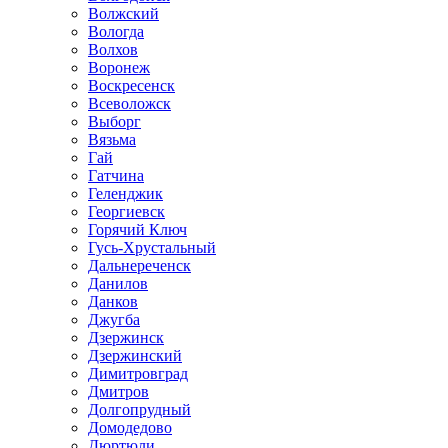
Волжский
Вологда
Волхов
Воронеж
Воскресенск
Всеволожск
Выборг
Вязьма
Гай
Гатчина
Геленджик
Георгиевск
Горячий Ключ
Гусь-Хрустальный
Дальнереченск
Данилов
Данков
Джугба
Дзержинск
Дзержинский
Димитровград
Дмитров
Долгопрудный
Домодедово
Дюртюли