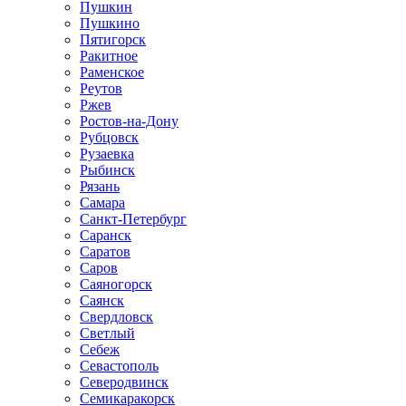
Пушкин
Пушкино
Пятигорск
Ракитное
Раменское
Реутов
Ржев
Ростов-на-Дону
Рубцовск
Рузаевка
Рыбинск
Рязань
Самара
Санкт-Петербург
Саранск
Саратов
Саров
Саяногорск
Саянск
Свердловск
Светлый
Себеж
Севастополь
Северодвинск
Семикаракорск