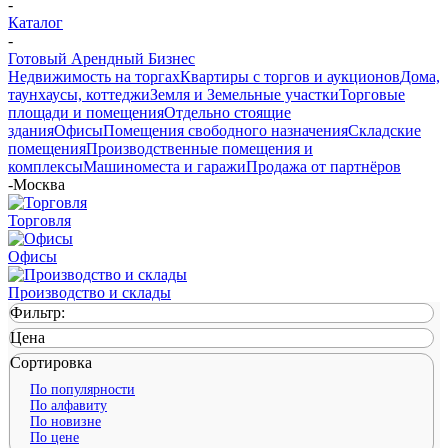
-
Каталог
-
Готовый Арендный Бизнес
Недвижимость на торгах
Квартиры с торгов и аукционов
Дома,
таунхаусы, коттеджи
Земля и Земельные участки
Торговые
площади и помещения
Отдельно стоящие
здания
Офисы
Помещения свободного назначения
Складские
помещения
Производственные помещения и
комплексы
Машиноместа и гаражи
Продажа от партнёров
-
Москва
Торговля
Офисы
Производство и склады
Фильтр:
Цена
Сортировка
По популярности
По алфавиту
По новизне
По цене