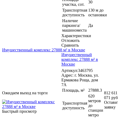
30
участка, сот.
Транспортная
130 м до
доступность
остановки
Наличие
паркинга/
Да
машиноместа
Характеристики
Отложить
Сравнить
Имущественный комплекс 27888 м² в Москве
Имущественный
комплекс 27888 м² в
Москве
Артикул:3463795
Адрес: г. Москва, ул.
Ермакова Роща, дом
7А
Площадь, м²
27888.3
Ожидаем выход на торги
812 611
620
071 руб
метров
Остави
Транспортная
до
заявку
доступность
станции
Быстрый просмотр
метро