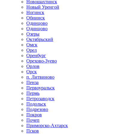
Новошахтинск
Новый Уренгой
Ногинск
Обнинск
Одинцово
Одинцово
Озеры
Октябрьский
Омск
Орел
Оренбург
Орехово-Зуево
Орлов
Орск
п. Литвиново
Пенза
Первоуральск
Пермь
Петрозаводск
Подольск
Подрезово
Покров
Почеп
Приморско-Ахтарск
Псков