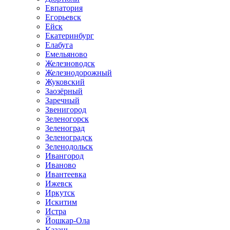
Евпатория
Егорьевск
Ейск
Екатеринбург
Елабуга
Емельяново
Железноводск
Железнодорожный
Жуковский
Заозёрный
Заречный
Звенигород
Зеленогорск
Зеленоград
Зеленоградск
Зеленодольск
Ивангород
Иваново
Ивантеевка
Ижевск
Иркутск
Искитим
Истра
Йошкар-Ола
Казань