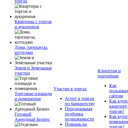
торгах
Квартиры с торгов
и аукционов
Дома, таунхаусы,
коттеджи
Земля и Земельные
Клиентам и
участки
партнёрам
Как
Участие в торгах
пользова
Торговые площади
сайтом
Агент в торгах
и помещения
Как купи
по банкротству
квартиру
Персональная
торгов?
подборка
Готовый
Как купи
недвижимости
Арендный Бизнес
помещени
Помощь на
торгов?