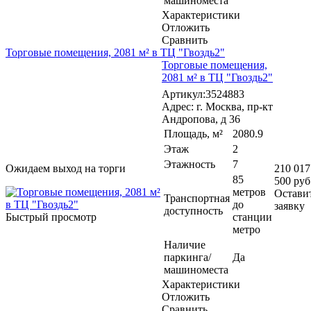
машиноместа
Характеристики
Отложить
Сравнить
Торговые помещения, 2081 м² в ТЦ "Гвоздь2"
Торговые помещения,
2081 м² в ТЦ "Гвоздь2"
Артикул:3524883
Адрес: г. Москва, пр-кт
Андропова, д 36
Площадь, м²
2080.9
Этаж
2
Этажность
7
Ожидаем выход на торги
210 017
85
500 руб
метров
Остави
Транспортная
до
заявку
доступность
Быстрый просмотр
станции
метро
Наличие
паркинга/
Да
машиноместа
Характеристики
Отложить
Сравнить