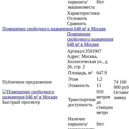
паркинга/
Нет
машиноместа
Характеристики
Отложить
Сравнить
Помещение свободного назначения 648 м² в Москве
Помещение
свободного назначения
648 м² в Москве
Артикул:3501907
Адрес: Москва,
Зоологическая ул., д.
26, стр. 2
Площадь, м²
647.9
Этаж
1,2
Публичное предложение
74 160
Этажность
13
000 руб
910
Остави
метров
заявку
Транспортная
Быстрый просмотр
до
доступность
станции
метро
Наличие
паркинга/
Нет