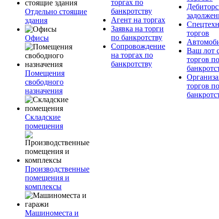
торгах по
Дебиторс
банкротству
Отдельно стоящие
задолжен
Агент на торгах
здания
Спецтехн
Заявка на торги
торгов
по банкротству
Офисы
Автомоб
Сопровождение
Ваш лот 
на торгах по
торгов п
банкротству
банкротс
Помещения
Организа
свободного
торгов п
назначения
банкротс
Складские
помещения
Производственные
помещения и
комплексы
Машиноместа и