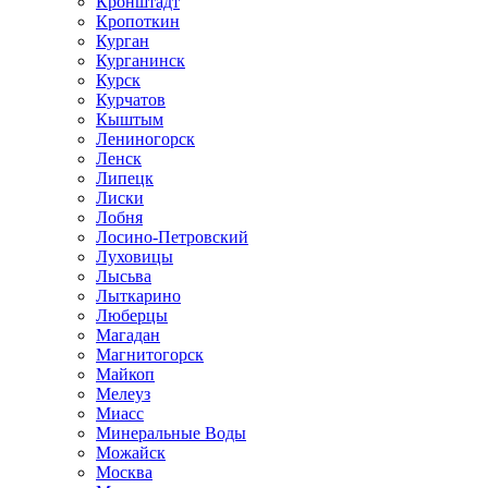
Кронштадт
Кропоткин
Курган
Курганинск
Курск
Курчатов
Кыштым
Лениногорск
Ленск
Липецк
Лиски
Лобня
Лосино-Петровский
Луховицы
Лысьва
Лыткарино
Люберцы
Магадан
Магнитогорск
Майкоп
Мелеуз
Миасс
Минеральные Воды
Можайск
Москва