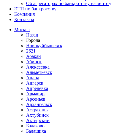
Об агрегаторах по банкротству начистоту
ЭТП по банкротству
Компания
Контакты
Москва
Назад
Города
Новокуйбышевск
2621
Абакан
Абинск
Алексеевка
Альметьевск
Анапа
Ангарск
Апрелевка
Армавир
Арсеньев
Архангельск
Астрахань
Ахтубинск
Ахтырский
Балаково
Балашиха