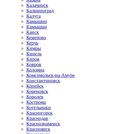
Калачинск
Калининград
Калуга
Камышин
Камышин
Канск
Кемерово
Керчь
Кимры
Кинель
Киров
Ковров
Коломна
Комсомольск-на-Амуре
Константиновск
Копейск
Кореновск
Королев
Кострома
Котельники
Красногорск
Краснодар
Краснознаменск
Красноярск