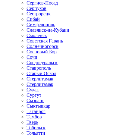
Сергиев-Посад
Серпухов
Сестрорецк
Сибай
Симферополь
Славянск-на-Кубани
Смоленск
Советская Гавань
Солнечногорск
Сосновый Бор
Сочи
Среднеуральск
Ставрополь
Старый Оскол
Стерлитамак
Стерлитамак
Судак
Сургут
Сызрань
Сыктывкар
Таганрог
Тамбов
Тверь
Тобольск
Тольятти