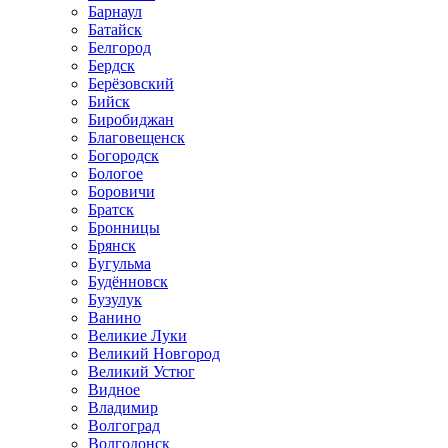
Барнаул
Батайск
Белгород
Бердск
Берёзовский
Бийск
Биробиджан
Благовещенск
Богородск
Бологое
Боровичи
Братск
Бронницы
Брянск
Бугульма
Будённовск
Бузулук
Ванино
Великие Луки
Великий Новгород
Великий Устюг
Видное
Владимир
Волгоград
Волгодонск