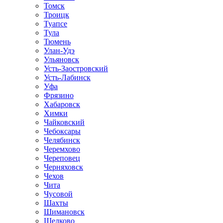
Томск
Троицк
Туапсе
Тула
Тюмень
Улан-Удэ
Ульяновск
Усть-Заостровский
Усть-Лабинск
Уфа
Фрязино
Хабаровск
Химки
Чайковский
Чебоксары
Челябинск
Черемхово
Череповец
Черняховск
Чехов
Чита
Чусовой
Шахты
Шимановск
Щелково