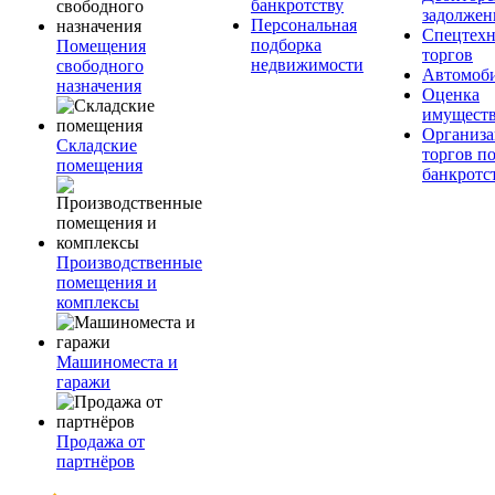
банкротству
задолжен
Персональная
Спецтехн
подборка
Помещения
торгов
недвижимости
свободного
Автомоб
назначения
Оценка
имущест
Организа
Складские
торгов п
помещения
банкротс
Производственные
помещения и
комплексы
Машиноместа и
гаражи
Продажа от
партнёров