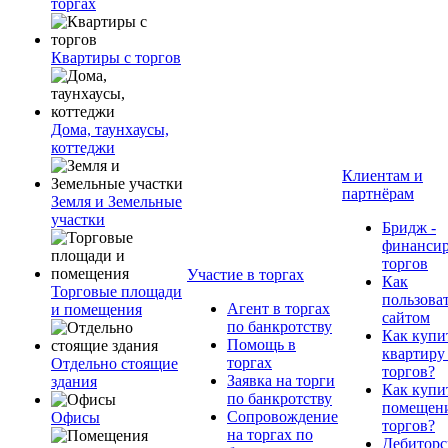
торгах
Квартиры с торгов
Дома, таунхаусы,
коттеджи
Клиентам и
партнёрам
Земля и Земельные
участки
Бридж -
финанси
торгов
Участие в торгах
Как
Торговые площади
пользова
Агент в торгах
и помещения
сайтом
по банкротству
Как купи
Помощь в
квартиру
торгах
Отдельно стоящие
торгов?
Заявка на торги
здания
Как купи
по банкротству
помещени
Сопровождение
Офисы
торгов?
на торгах по
Дебиторс