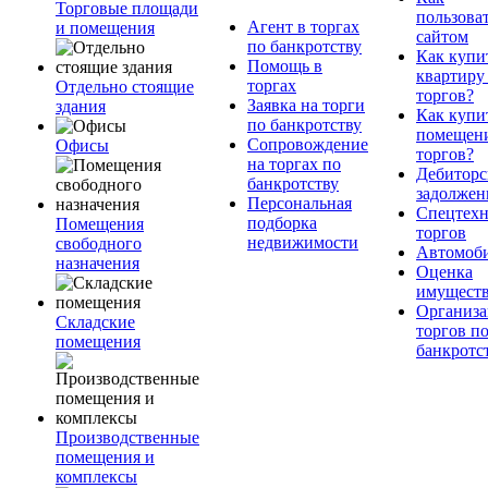
Торговые площади
пользова
Агент в торгах
и помещения
сайтом
по банкротству
Как купи
Помощь в
квартиру
торгах
Отдельно стоящие
торгов?
Заявка на торги
здания
Как купи
по банкротству
помещени
Сопровождение
Офисы
торгов?
на торгах по
Дебиторс
банкротству
задолжен
Персональная
Спецтехн
подборка
Помещения
торгов
недвижимости
свободного
Автомоб
назначения
Оценка
имущест
Организа
Складские
торгов п
помещения
банкротс
Производственные
помещения и
комплексы