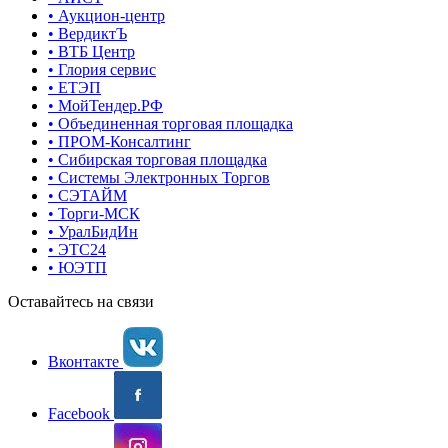
• Аукцион-центр
• ВердиктЪ
• ВТБ Центр
• Глория сервис
• ЕТЭП
• МойТендер.РФ
• Объединенная торговая площадка
• ПРОМ-Консалтинг
• Сибирская торговая площадка
• Системы Электронных Торгов
• СЭТАЙМ
• Торги-МСК
• УралБидИн
• ЭТС24
• ЮЭТП
Оставайтесь на связи
Вконтакте
Facebook