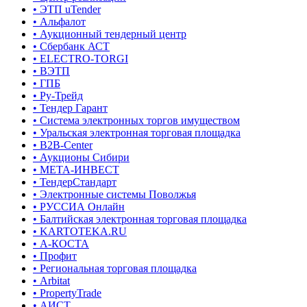
• ЭТП uTender
• Альфалот
• Аукционный тендерный центр
• Сбербанк АСТ
• ELECTRO-TORGI
• ВЭТП
• ГПБ
• Ру-Трейд
• Тендер Гарант
• Система электронных торгов имуществом
• Уральская электронная торговая площадка
• B2B-Center
• Аукционы Сибири
• МЕТА-ИНВЕСТ
• ТендерСтандарт
• Электронные системы Поволжья
• РУССИА Онлайн
• Балтийская электронная торговая площадка
• KARTOTEKA.RU
• А-КОСТА
• Профит
• Региональная торговая площадка
• Arbitat
• PropertyTrade
• АИСТ