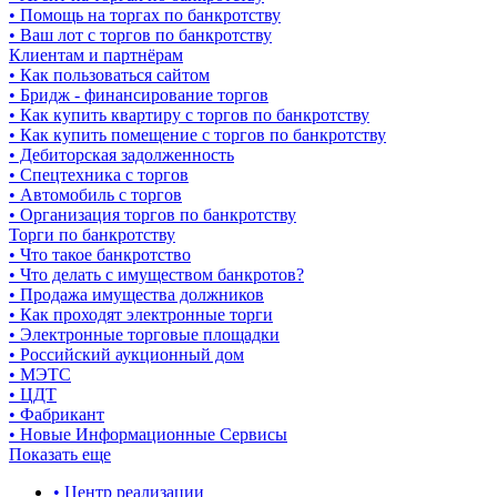
• Помощь на торгах по банкротству
• Ваш лот с торгов по банкротству
Клиентам и партнёрам
• Как пользоваться сайтом
• Бридж - финансирование торгов
• Как купить квартиру с торгов по банкротству
• Как купить помещение с торгов по банкротству
• Дебиторская задолженность
• Спецтехника с торгов
• Автомобиль с торгов
• Организация торгов по банкротству
Торги по банкротству
• Что такое банкротство
• Что делать с имуществом банкротов?
• Продажа имущества должников
• Как проходят электронные торги
• Электронные торговые площадки
• Российский аукционный дом
• МЭТС
• ЦДТ
• Фабрикант
• Новые Информационные Сервисы
Показать еще
• Центр реализации