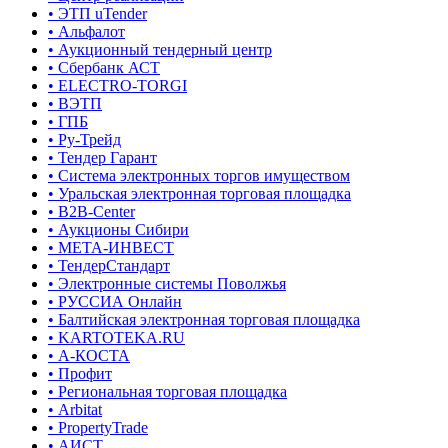
• ЭТП uTender
• Альфалот
• Аукционный тендерный центр
• Сбербанк АСТ
• ELECTRO-TORGI
• ВЭТП
• ГПБ
• Ру-Трейд
• Тендер Гарант
• Система электронных торгов имуществом
• Уральская электронная торговая площадка
• B2B-Center
• Аукционы Сибири
• МЕТА-ИНВЕСТ
• ТендерСтандарт
• Электронные системы Поволжья
• РУССИА Онлайн
• Балтийская электронная торговая площадка
• KARTOTEKA.RU
• А-КОСТА
• Профит
• Региональная торговая площадка
• Arbitat
• PropertyTrade
• АИСТ