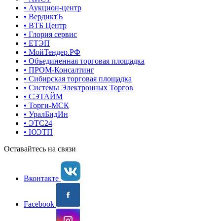
• Аукцион-центр
• ВердиктЪ
• ВТБ Центр
• Глория сервис
• ЕТЭП
• МойТендер.РФ
• Объединенная торговая площадка
• ПРОМ-Консалтинг
• Сибирская торговая площадка
• Системы Электронных Торгов
• СЭТАЙМ
• Торги-МСК
• УралБидИн
• ЭТС24
• ЮЭТП
Оставайтесь на связи
Вконтакте
Facebook