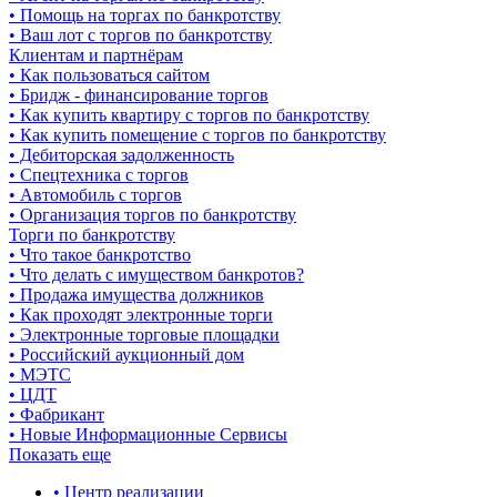
• Помощь на торгах по банкротству
• Ваш лот с торгов по банкротству
Клиентам и партнёрам
• Как пользоваться сайтом
• Бридж - финансирование торгов
• Как купить квартиру с торгов по банкротству
• Как купить помещение с торгов по банкротству
• Дебиторская задолженность
• Спецтехника с торгов
• Автомобиль с торгов
• Организация торгов по банкротству
Торги по банкротству
• Что такое банкротство
• Что делать с имуществом банкротов?
• Продажа имущества должников
• Как проходят электронные торги
• Электронные торговые площадки
• Российский аукционный дом
• МЭТС
• ЦДТ
• Фабрикант
• Новые Информационные Сервисы
Показать еще
• Центр реализации