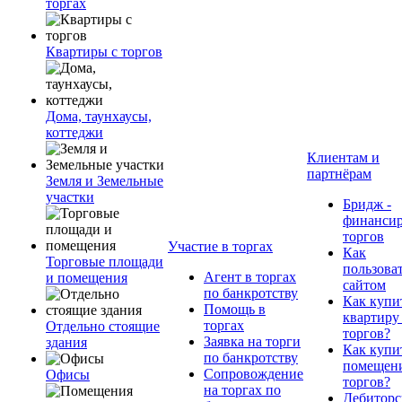
торгах
Квартиры с торгов
Дома, таунхаусы,
коттеджи
Клиентам и
партнёрам
Земля и Земельные
участки
Бридж -
финанси
торгов
Участие в торгах
Как
Торговые площади
пользова
Агент в торгах
и помещения
сайтом
по банкротству
Как купи
Помощь в
квартиру
торгах
Отдельно стоящие
торгов?
Заявка на торги
здания
Как купи
по банкротству
помещени
Сопровождение
Офисы
торгов?
на торгах по
Дебиторс