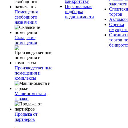
банкротству
задолжен
Персональная
Спецтехн
подборка
Помещения
торгов
недвижимости
свободного
Автомоб
назначения
Оценка
имущест
Организа
Складские
торгов п
помещения
банкротс
Производственные
помещения и
комплексы
Машиноместа и
гаражи
Продажа от
партнёров