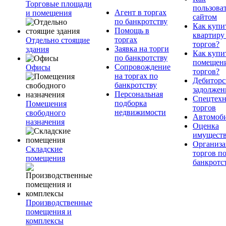
Торговые площади
пользова
Агент в торгах
и помещения
сайтом
по банкротству
Как купи
Помощь в
квартиру
торгах
Отдельно стоящие
торгов?
Заявка на торги
здания
Как купи
по банкротству
помещени
Сопровождение
Офисы
торгов?
на торгах по
Дебиторс
банкротству
задолжен
Персональная
Спецтехн
подборка
Помещения
торгов
недвижимости
свободного
Автомоб
назначения
Оценка
имущест
Организа
Складские
торгов п
помещения
банкротс
Производственные
помещения и
комплексы