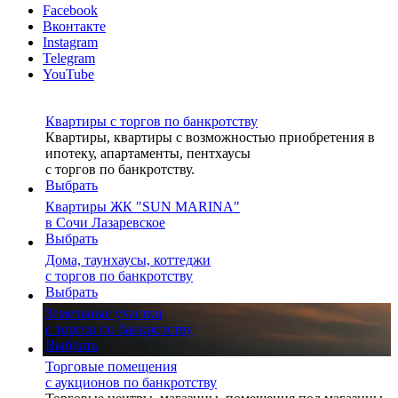
Facebook
Вконтакте
Instagram
Telegram
YouTube
Квартиры с торгов по банкротству
Квартиры, квартиры с возможностью приобретения в
ипотеку, апартаменты, пентхаусы
с торгов по банкротству.
Выбрать
Квартиры ЖК "SUN MARINA"
в Сочи Лазаревское
Выбрать
Дома, таунхаусы, коттеджи
с торгов по банкротству
Выбрать
Земельные участки
с торгов по банкротству
Выбрать
Торговые помещения
с аукционов по банкротству