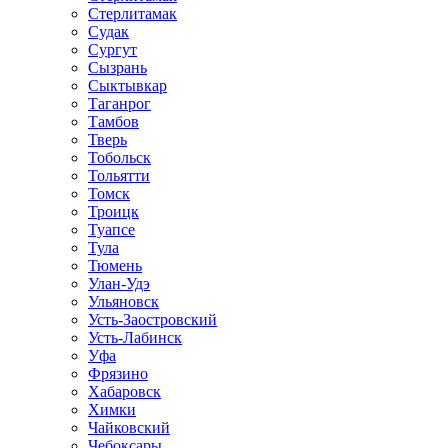
Стерлитамак
Судак
Сургут
Сызрань
Сыктывкар
Таганрог
Тамбов
Тверь
Тобольск
Тольятти
Томск
Троицк
Туапсе
Тула
Тюмень
Улан-Удэ
Ульяновск
Усть-Заостровский
Усть-Лабинск
Уфа
Фрязино
Хабаровск
Химки
Чайковский
Чебоксары