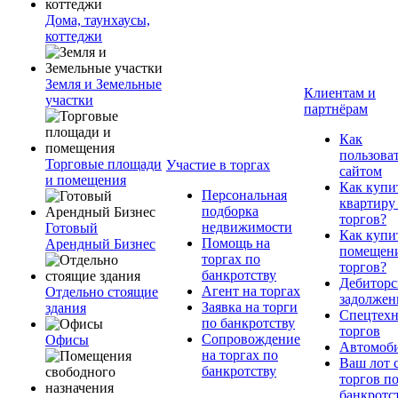
Дома, таунхаусы,
коттеджи
Земля и Земельные
Клиентам и
участки
партнёрам
Как
пользова
Торговые площади
Участие в торгах
сайтом
и помещения
Как купи
Персональная
квартиру
подборка
торгов?
недвижимости
Готовый
Как купи
Помощь на
Арендный Бизнес
помещени
торгах по
торгов?
банкротству
Дебиторс
Агент на торгах
Отдельно стоящие
задолжен
Заявка на торги
здания
Спецтехн
по банкротству
торгов
Сопровождение
Офисы
Автомоб
на торгах по
Ваш лот 
банкротству
торгов п
банкротс