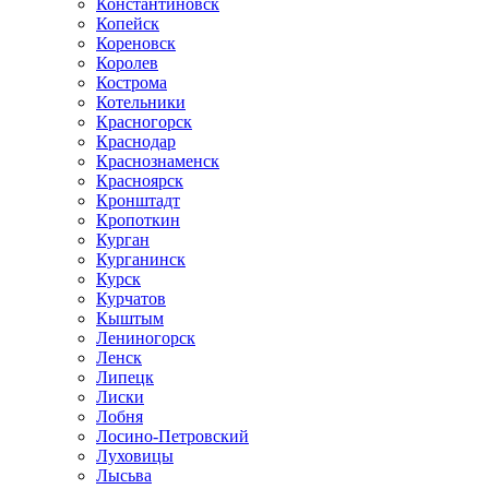
Константиновск
Копейск
Кореновск
Королев
Кострома
Котельники
Красногорск
Краснодар
Краснознаменск
Красноярск
Кронштадт
Кропоткин
Курган
Курганинск
Курск
Курчатов
Кыштым
Лениногорск
Ленск
Липецк
Лиски
Лобня
Лосино-Петровский
Луховицы
Лысьва