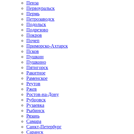
Пенза
Первоуральск
Пермь
Петрозаводск
Подольск
Подрезово
Покров
Почеп
Приморско-Ахтарск
Псков
Пушкин
Пушкино
Пятигорск
Ракитное
Раменское
Реутов
Ржев
Ростов-на-Дону
Рубцовск
Рузаевка
Рыбинск
Рязань
Самара
Санкт-Петербург
Саранск