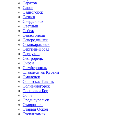
Саратов
Саров
Саяногорск
Саянск
Свердловск
Светлый
Себеж
Севастополь
Северодвинск
Семикаракорск
Сергиев-Посад
Серпухов
Сестрорецк
Сибай
Симферополь
Славянск-на-Кубани
Смоленск
Советская Гавань
Солнечногорск
Сосновый Бор
Сочи
Среднеуральск
Ставрополь
Старый Оскол
Стерлитамак