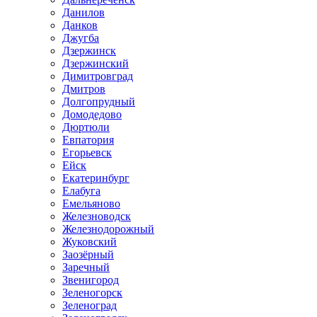
Данилов
Данков
Джугба
Дзержинск
Дзержинский
Димитровград
Дмитров
Долгопрудный
Домодедово
Дюртюли
Евпатория
Егорьевск
Ейск
Екатеринбург
Елабуга
Емельяново
Железноводск
Железнодорожный
Жуковский
Заозёрный
Заречный
Звенигород
Зеленогорск
Зеленоград