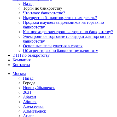
Назад
Торги по банкротству
Что такое банкротство?
Имущество банкротов, что с ним делать?
Продажа имущества должников на торгах по
банкротству
Как проходят электронные торги по банкротству?
Электронные торговые площадки для торгов по
банкротству
Основные шаги участия в торгах
Об агрегаторах по банкротству начистоту
ЭТП по банкротству
Компания
Контакты
Москва
Назад
Города
Новокуйбышевск
2621
Абакан
Абинск
Алексеевка
Альметьевск
Анапа