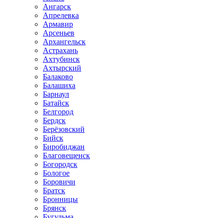
Ангарск
Апрелевка
Армавир
Арсеньев
Архангельск
Астрахань
Ахтубинск
Ахтырский
Балаково
Балашиха
Барнаул
Батайск
Белгород
Бердск
Берёзовский
Бийск
Биробиджан
Благовещенск
Богородск
Бологое
Боровичи
Братск
Бронницы
Брянск
Бугульма