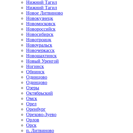
Нижний Тагил
Нижний Тагил
Новое Литвиново
Новокузнецк
Новомосковск
Новороссийск
Новосибирск
Новотроицк
Новоуральск
Новочеркасск
Новошахтинск
Новый Уренгой
Ногинск
Обнинск
Одинцово
Одинцово
Озеры
Октябрьский
Омск
Орел
Оренбург
Орехово-Зуево
Орлов
Орск
п. Литвиново