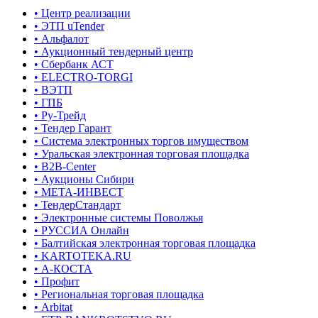
• Центр реализации
• ЭТП uTender
• Альфалот
• Аукционный тендерный центр
• Сбербанк АСТ
• ELECTRO-TORGI
• ВЭТП
• ГПБ
• Ру-Трейд
• Тендер Гарант
• Система электронных торгов имуществом
• Уральская электронная торговая площадка
• B2B-Center
• Аукционы Сибири
• МЕТА-ИНВЕСТ
• ТендерСтандарт
• Электронные системы Поволжья
• РУССИА Онлайн
• Балтийская электронная торговая площадка
• KARTOTEKA.RU
• А-КОСТА
• Профит
• Региональная торговая площадка
• Arbitat