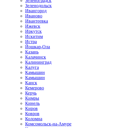
Зеленоградск
Зеленодольск
Ивангород
Иваново
Ивантеевка
Ижевск
Иркутск
Искитим
Истра
Йошкар-Ола
Казань
Калачинск
Калининград
Калуга
Камышин
Камышин
Канск
Кемерово
Керчь
Кимры
Кинель
Киров
Ковров
Коломна
Комсомольск-на-Амуре