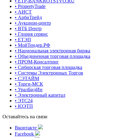
• ETP-BANKROTSTVO.RU
• PropertyTrade
• АИСТ
• АрбиТрейд
• Аукцион-центр
• ВТБ Центр
• Глория сервис
• ЕТЭП
• МойТендер.РФ
• Национальная электронная биржа
• Объединенная торговая площадка
• ПРОМ-Консалтинг
• Сибирская торговая площадка
• Системы Электронных Торгов
• СЭТАЙМ
• Торги-МСК
• УралБидИн
• Электронный капитал
• ЭТС24
• ЮЭТП
Оставайтесь на связи
Вконтакте
Facebook