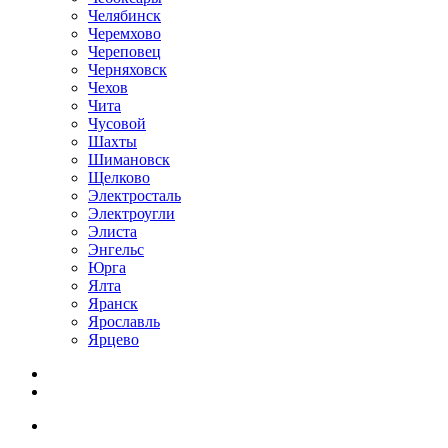
Челябинск
Черемхово
Череповец
Черняховск
Чехов
Чита
Чусовой
Шахты
Шимановск
Щелково
Электросталь
Электроугли
Элиста
Энгельс
Юрга
Ялта
Яранск
Ярославль
Ярцево