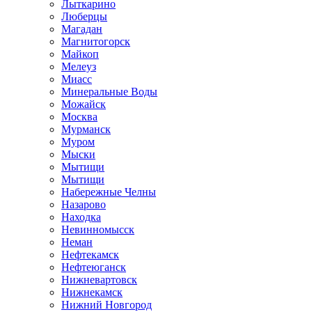
Лыткарино
Люберцы
Магадан
Магнитогорск
Майкоп
Мелеуз
Миасс
Минеральные Воды
Можайск
Москва
Мурманск
Муром
Мыски
Мытищи
Мытищи
Набережные Челны
Назарово
Находка
Невинномысск
Неман
Нефтекамск
Нефтеюганск
Нижневартовск
Нижнекамск
Нижний Новгород