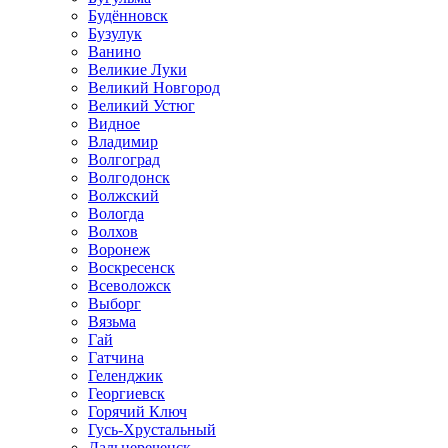
Будённовск
Бузулук
Ванино
Великие Луки
Великий Новгород
Великий Устюг
Видное
Владимир
Волгоград
Волгодонск
Волжский
Вологда
Волхов
Воронеж
Воскресенск
Всеволожск
Выборг
Вязьма
Гай
Гатчина
Геленджик
Георгиевск
Горячий Ключ
Гусь-Хрустальный
Дальнереченск