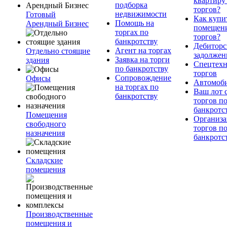
квартиру
подборка
торгов?
недвижимости
Готовый
Как купи
Помощь на
Арендный Бизнес
помещени
торгах по
торгов?
банкротству
Дебиторс
Агент на торгах
Отдельно стоящие
задолжен
Заявка на торги
здания
Спецтехн
по банкротству
торгов
Сопровождение
Офисы
Автомоб
на торгах по
Ваш лот 
банкротству
торгов п
банкротс
Помещения
Организа
свободного
торгов п
назначения
банкротс
Складские
помещения
Производственные
помещения и