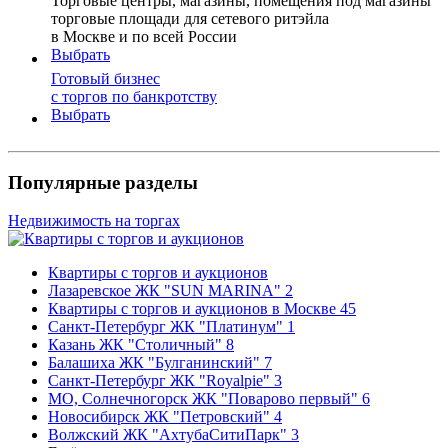
Торговые центры, магазины, помещения под магазины
торговые площади для сетевого ритэйла
в Москве и по всей России
Выбрать
Готовый бизнес
с торгов по банкротству
Выбрать
Популярные разделы
Недвижимость на торгах
Квартиры с торгов и аукционов
Лазаревское ЖК "SUN MARINA"
2
Квартиры с торгов и аукционов в Москве
45
Санкт-Петербург ЖК "Платинум"
1
Казань ЖК "Столичный"
8
Балашиха ЖК "Булганинский"
7
Санкт-Петербург ЖК "Royalpie"
3
МО, Солнечногорск ЖК "Поварово первый"
6
Новосибирск ЖК "Петровский"
4
Волжский ЖК "АхтубаСитиПарк"
3