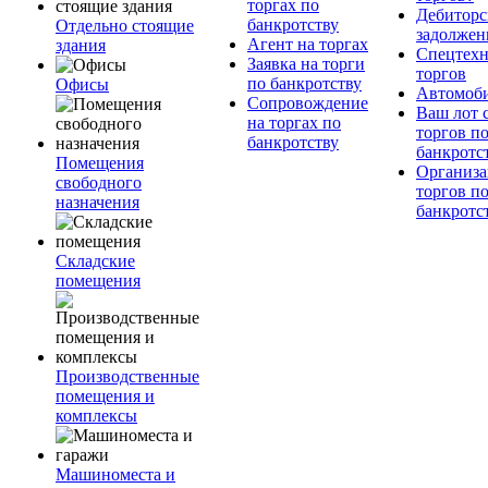
торгах по
Дебиторс
банкротству
Отдельно стоящие
задолжен
Агент на торгах
здания
Спецтехн
Заявка на торги
торгов
по банкротству
Офисы
Автомоб
Сопровождение
Ваш лот 
на торгах по
торгов п
банкротству
банкротс
Помещения
Организа
свободного
торгов п
назначения
банкротс
Складские
помещения
Производственные
помещения и
комплексы
Машиноместа и