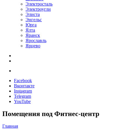
Электросталь
Электроугли
Элиста
Энгельс
Юрга
Ялта
Яранск
Ярославль
Ярцево
Facebook
Вконтакте
Instagram
Telegram
YouTube
Помещения под Фитнес-центр
Главная