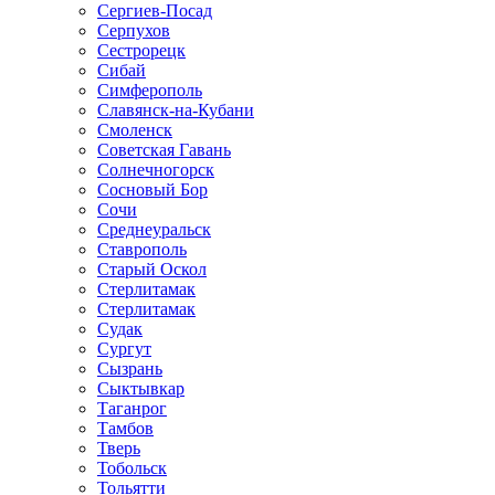
Сергиев-Посад
Серпухов
Сестрорецк
Сибай
Симферополь
Славянск-на-Кубани
Смоленск
Советская Гавань
Солнечногорск
Сосновый Бор
Сочи
Среднеуральск
Ставрополь
Старый Оскол
Стерлитамак
Стерлитамак
Судак
Сургут
Сызрань
Сыктывкар
Таганрог
Тамбов
Тверь
Тобольск
Тольятти