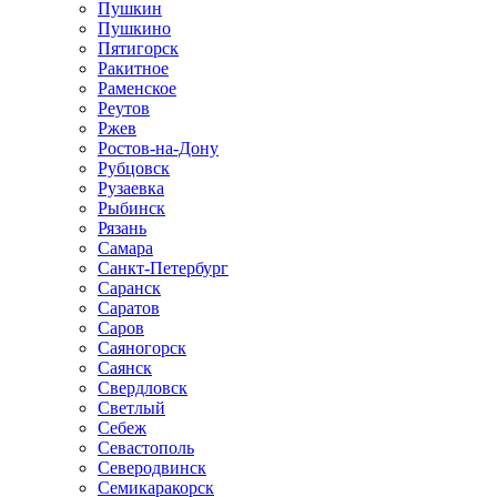
Пушкин
Пушкино
Пятигорск
Ракитное
Раменское
Реутов
Ржев
Ростов-на-Дону
Рубцовск
Рузаевка
Рыбинск
Рязань
Самара
Санкт-Петербург
Саранск
Саратов
Саров
Саяногорск
Саянск
Свердловск
Светлый
Себеж
Севастополь
Северодвинск
Семикаракорск