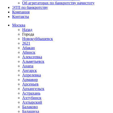
Об агрегаторах по банкротству начистоту
ЭТП по банкротству
Компания
Контакты
Москва
Назад
Города
Новокуйбышевск
2621
Абакан
Абинск
Алексеевка
Альметьевск
Анапа
Ангарск
Апрелевка
Армавир
Арсеньев
Архангельск
Астрахань
Ахтубинск
Ахтырский
Балаково
Балашиха