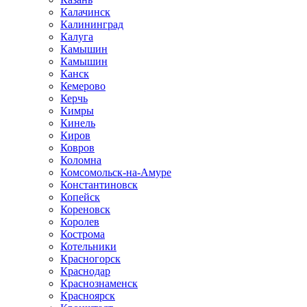
Калачинск
Калининград
Калуга
Камышин
Камышин
Канск
Кемерово
Керчь
Кимры
Кинель
Киров
Ковров
Коломна
Комсомольск-на-Амуре
Константиновск
Копейск
Кореновск
Королев
Кострома
Котельники
Красногорск
Краснодар
Краснознаменск
Красноярск