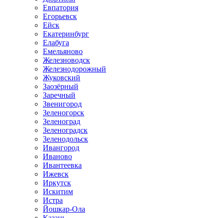
Евпатория
Егорьевск
Ейск
Екатеринбург
Елабуга
Емельяново
Железноводск
Железнодорожный
Жуковский
Заозёрный
Заречный
Звенигород
Зеленогорск
Зеленоград
Зеленоградск
Зеленодольск
Ивангород
Иваново
Ивантеевка
Ижевск
Иркутск
Искитим
Истра
Йошкар-Ола
Казань