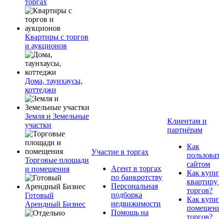
торгах
Квартиры с торгов
и аукционов
Дома, таунхаусы,
коттеджи
Земля и Земельные
Клиентам и
участки
партнёрам
Как
Участие в торгах
пользова
Торговые площади
сайтом
Агент в торгах
и помещения
Как купи
по банкротству
квартиру
Персональная
торгов?
подборка
Готовый
Как купи
недвижимости
Арендный Бизнес
помещени
Помощь на
торгов?