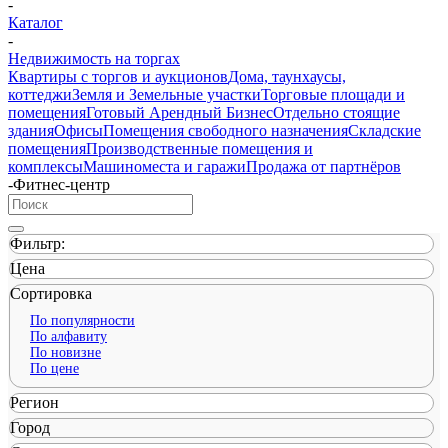
-
Каталог
-
Недвижимость на торгах
Квартиры с торгов и аукционов
Дома, таунхаусы,
коттеджи
Земля и Земельные участки
Торговые площади и
помещения
Готовый Арендный Бизнес
Отдельно стоящие
здания
Офисы
Помещения свободного назначения
Складские
помещения
Производственные помещения и
комплексы
Машиноместа и гаражи
Продажа от партнёров
-
Фитнес-центр
Фильтр:
Цена
Сортировка
По популярности
По алфавиту
По новизне
По цене
Регион
Город