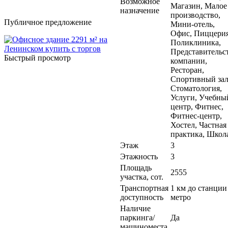
Возможное
Магазин, Малое
назначение
производство,
Публичное предложение
Мини-отель,
Офис, Пиццерия
Поликлиника,
Представительс
Быстрый просмотр
компании,
Ресторан,
Спортивный зал
Стоматология,
Услуги, Учебны
центр, Фитнес,
Фитнес-центр,
Хостел, Частная
практика, Школ
Этаж
3
Этажность
3
Площадь
2555
участка, сот.
Транспортная
1 км до станции
доступность
метро
Наличие
паркинга/
Да
машиноместа