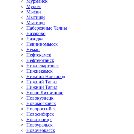
Мурманск
Муром
Мыски
Мытищи
Мытищи
Набережные Челны
Назарово
Находка
Невинномысск
Неман
Нефтекамск
Нефтеюганск
Нижневартовск
Нижнекамск
Нижний Новгород
Нижний Тагил
Нижний Тагил
Новое Литвиново
Новокузнецк
Новомосковск
Новороссийск
Новосибирск
Новотроицк
Новоуральск
Новочеркасск