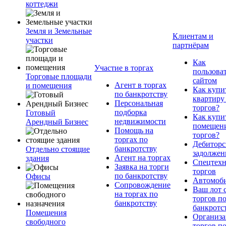
коттеджи
Земля и Земельные
Клиентам и
участки
партнёрам
Как
Участие в торгах
пользова
Торговые площади
сайтом
Агент в торгах
и помещения
Как купи
по банкротству
квартиру
Персональная
торгов?
подборка
Готовый
Как купи
недвижимости
Арендный Бизнес
помещени
Помощь на
торгов?
торгах по
Дебиторс
банкротству
Отдельно стоящие
задолжен
Агент на торгах
здания
Спецтехн
Заявка на торги
торгов
по банкротству
Офисы
Автомоб
Сопровождение
Ваш лот 
на торгах по
торгов п
банкротству
банкротс
Помещения
Организа
свободного
торгов п