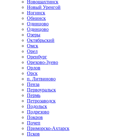
Новошахтинск
Новый Уренгой
Ногинск
Обнинск
Одинцово
Одинцово
Озеры
Октябрьский
Омск
Орел
Оренбург
Орехово-Зуево
Орлов
Орск
п. Литвиново
Пенза
Первоуральск
Пермь
Петрозаводск
Подольск
Подрезово
Покров
Почеп
Приморско-Ахтарск
Псков