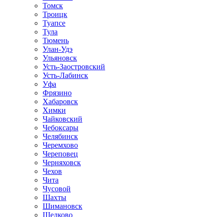
Томск
Троицк
Туапсе
Тула
Тюмень
Улан-Удэ
Ульяновск
Усть-Заостровский
Усть-Лабинск
Уфа
Фрязино
Хабаровск
Химки
Чайковский
Чебоксары
Челябинск
Черемхово
Череповец
Черняховск
Чехов
Чита
Чусовой
Шахты
Шимановск
Щелково