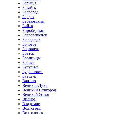
Барнаул
Батайск
Белгород
Бердск
Берёзовский
Бийск
Биробиджан
Благовещенск
Богородск
Бологое
Боровичи
Братск
Бронницы
Брянск
Бугульма
Будённовск
Бузулук
Ванино
Великие Луки
Великий Новгород
Великий Устюг
Видное
Владимир
Волгоград
Волгодонск