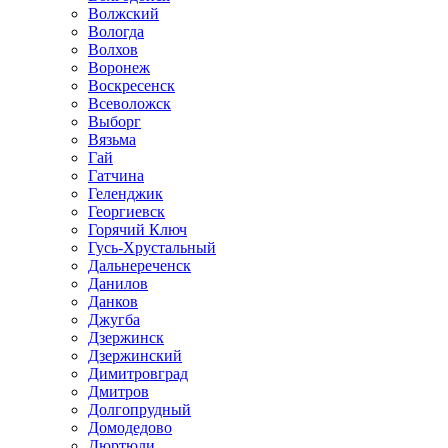
Волжский
Вологда
Волхов
Воронеж
Воскресенск
Всеволожск
Выборг
Вязьма
Гай
Гатчина
Геленджик
Георгиевск
Горячий Ключ
Гусь-Хрустальный
Дальнереченск
Данилов
Данков
Джугба
Дзержинск
Дзержинский
Димитровград
Дмитров
Долгопрудный
Домодедово
Дюртюли