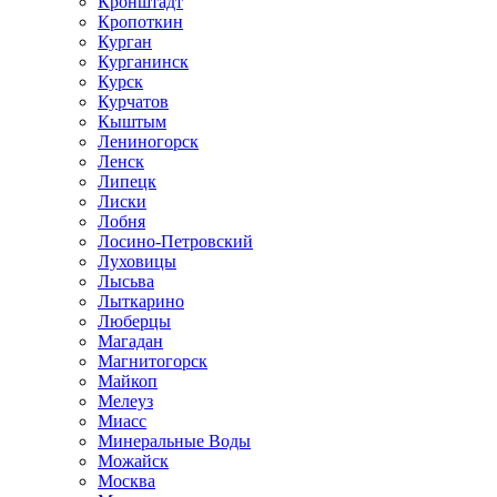
Кронштадт
Кропоткин
Курган
Курганинск
Курск
Курчатов
Кыштым
Лениногорск
Ленск
Липецк
Лиски
Лобня
Лосино-Петровский
Луховицы
Лысьва
Лыткарино
Люберцы
Магадан
Магнитогорск
Майкоп
Мелеуз
Миасс
Минеральные Воды
Можайск
Москва