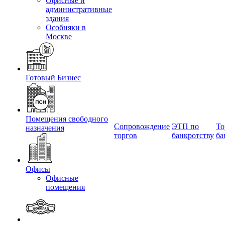
Офисные и
административные
здания
Особняки в
Москве
Готовый Бизнес
Помещения свободного
Сопровождение
ЭТП по
То
назначения
торгов
банкротству
ба
Офисы
Офисные
помещения