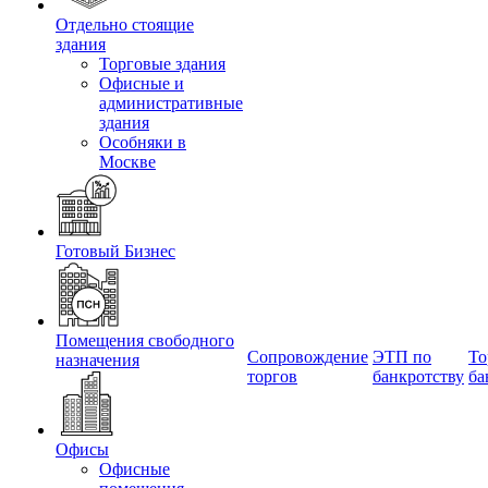
Отдельно стоящие
здания
Торговые здания
Офисные и
административные
здания
Особняки в
Москве
Готовый Бизнес
Помещения свободного
Сопровождение
ЭТП по
То
назначения
торгов
банкротству
ба
Офисы
Офисные