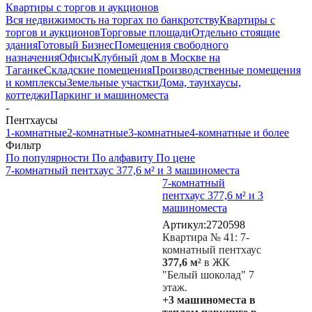
Квартиры с торгов и аукционов
Вся недвижимость на торгах по банкротству
Квартиры с
торгов и аукционов
Торговые площади
Отдельно стоящие
здания
Готовый Бизнес
Помещения свободного
назначения
Офисы
Клубный дом в Москве на
Таганке
Складские помещения
Производственные помещения
и комплексы
Земельные участки
Дома, таунхаусы,
коттеджи
Паркинг и машиноместа
-
Пентхаусы
1-комнатные
2-комнатные
3-комнатные
4-комнатные и более
Фильтр
По популярности
По алфавиту
По цене
7-комнатный пентхаус 377,6 м² и 3 машиноместа
7-комнатный
пентхаус 377,6 м² и 3
машиноместа
Артикул:2720598
Квартира № 41: 7-
комнатный пентхаус
377,6 м²
в ЖК
"Белый шоколад" 7
этаж.
+
3 машиноместа в