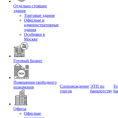
Отдельно стоящие
здания
Торговые здания
Офисные и
административные
здания
Особняки в
Москве
Готовый Бизнес
Помещения свободного
Сопровождение
ЭТП по
То
назначения
торгов
банкротству
ба
Офисы
Офисные