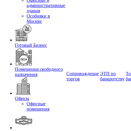
Офисные и
административные
здания
Особняки в
Москве
Готовый Бизнес
Помещения свободного
Сопровождение
ЭТП по
То
назначения
торгов
банкротству
ба
Офисы
Офисные
помещения