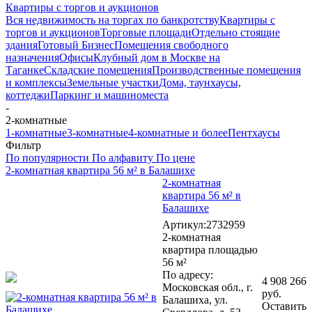
Квартиры с торгов и аукционов
Вся недвижимость на торгах по банкротству
Квартиры с
торгов и аукционов
Торговые площади
Отдельно стоящие
здания
Готовый Бизнес
Помещения свободного
назначения
Офисы
Клубный дом в Москве на
Таганке
Складские помещения
Производственные помещения
и комплексы
Земельные участки
Дома, таунхаусы,
коттеджи
Паркинг и машиноместа
-
2-комнатные
1-комнатные
3-комнатные
4-комнатные и более
Пентхаусы
Фильтр
По популярности
По алфавиту
По цене
2-комнатная квартира 56 м² в Балашихе
2-комнатная
квартира 56 м² в
Балашихе
Артикул:2732959
2-комнатная
квартира площадью
56 м²
По адресу:
4 908 266
Московская обл., г.
руб.
Балашиха, ул.
Оставить