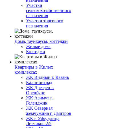
назначения
Участки
сельскохозяйственного
назначения
Участки торгового
назначения
Дома, таунхаусы, коттеджи
Жилые дома
Коттеджи
Квартиры в Жилых
комплексах
ЖК Видный г. Казань
Калининград
ЖК Дрезден г.
Оренбург
ЖК Азимут г.
Геленджик
ЖК Северная
жемчужина г. Дмитров
ЖК в Уфе, улица
Летчиков 2/5