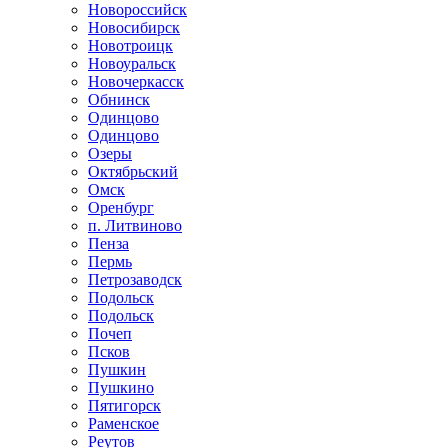
Новороссийск
Новосибирск
Новотроицк
Новоуральск
Новочеркасск
Обнинск
Одинцово
Одинцово
Озеры
Октябрьский
Омск
Оренбург
п. Литвиново
Пенза
Пермь
Петрозаводск
Подольск
Подольск
Почеп
Псков
Пушкин
Пушкино
Пятигорск
Раменское
Реутов