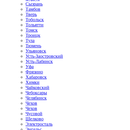
Сызрань
Тамбов
Тверь
Тобольск
Тольятти
Томск
Троицк
Тула
Тюмень
Ульяновск
Усть-Заостровский
Усть-Лабинск
Уфа
Фрязино
Хабаровск
Химки
Чайковский
Чебоксары
Челябинск
Чехов
Чехов
Чусовой
Щелково
Электросталь
Энгельс