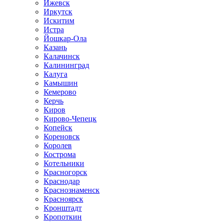
Ижевск
Иркутск
Искитим
Истра
Йошкар-Ола
Казань
Калачинск
Калининград
Калуга
Камышин
Кемерово
Керчь
Киров
Кирово-Чепецк
Копейск
Кореновск
Королев
Кострома
Котельники
Красногорск
Краснодар
Краснознаменск
Красноярск
Кронштадт
Кропоткин