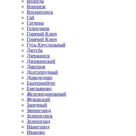
Вологда
Воронеж
Воскресенск
Гай
Гатчина
Геленджик
Горячий Ключ
Горячий Ключ
Гусь-Хрустальный
Джугба
Дзержинск
Дзержинский
Дмитров
Долгопрудный
Домодедово
Екатеринбург
Емельяново
Железнодорожный
Жуковский
Заречный
Звенигород
Зеленогорск
Зеленоград
Ивангород
Иваново