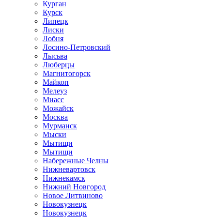
Курган
Курск
Липецк
Лиски
Лобня
Лосино-Петровский
Лысьва
Люберцы
Магнитогорск
Майкоп
Мелеуз
Миасс
Можайск
Москва
Мурманск
Мыски
Мытищи
Мытищи
Набережные Челны
Нижневартовск
Нижнекамск
Нижний Новгород
Новое Литвиново
Новокузнецк
Новокузнецк