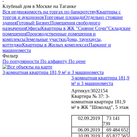
-
Клубный дом в Москве на Таганке
Вся недвижимость на торгах по банкротству
Квартиры с
торгов и аукционов
Торговые площади
Отдельно стоящие
здания
Готовый Бизнес
Помещения свободного
назначения
Офисы
Квартиры в ЖК "Сияние Сочи"
Складские
помещения
Производственные помещения и
комплексы
Земельные участки
Дома, таунхаусы,
коттеджи
Квартиры в Жилых комплексах
Паркинг и
машиноместа
Фильтр
По популярности
По алфавиту
По цене
3-комнатная квартира 181,9 м² и 3 машиноместа
3-комнатная квартира 181,9
м² и 3 машиноместа
Артикул:3022154
Квартира № 37: 3-
комнатная квартира 181,9
м² в ЖК "Шоколад", 5 этаж
02.09.2019
73 141
739
06.09.2019
69 484 652
10.09.2019
65 827 565