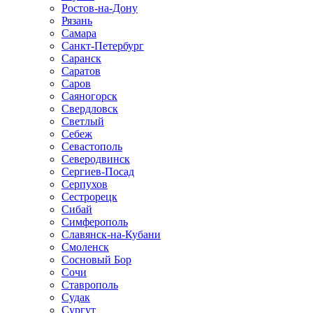
Ростов-на-Дону
Рязань
Самара
Санкт-Петербург
Саранск
Саратов
Саров
Саяногорск
Свердловск
Светлый
Себеж
Севастополь
Северодвинск
Сергиев-Посад
Серпухов
Сестрорецк
Сибай
Симферополь
Славянск-на-Кубани
Смоленск
Сосновый Бор
Сочи
Ставрополь
Судак
Сургут