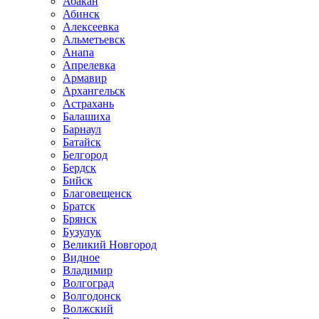
Абакан
Абинск
Алексеевка
Альметьевск
Анапа
Апрелевка
Армавир
Архангельск
Астрахань
Балашиха
Барнаул
Батайск
Белгород
Бердск
Бийск
Благовещенск
Братск
Брянск
Бузулук
Великий Новгород
Видное
Владимир
Волгоград
Волгодонск
Волжский