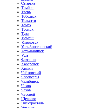
Сызрань
Тамбов
Тверь
Тобольск
Тольятти
Томск
Троицк
Тула
Тюмень
Ульяновск
Усть-Заостровский
Усть-Лабинск
Уфа
Фрязино
Хабаровск
Химки
Чайковский
Чебоксары
Челябинск
Чехов
Чехов
Чусовой
Щелково
Электросталь
Энгельс