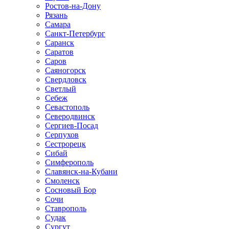
Ростов-на-Дону
Рязань
Самара
Санкт-Петербург
Саранск
Саратов
Саров
Саяногорск
Свердловск
Светлый
Себеж
Севастополь
Северодвинск
Сергиев-Посад
Серпухов
Сестрорецк
Сибай
Симферополь
Славянск-на-Кубани
Смоленск
Сосновый Бор
Сочи
Ставрополь
Судак
Сургут