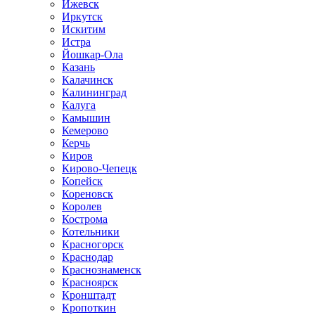
Ижевск
Иркутск
Искитим
Истра
Йошкар-Ола
Казань
Калачинск
Калининград
Калуга
Камышин
Кемерово
Керчь
Киров
Кирово-Чепецк
Копейск
Кореновск
Королев
Кострома
Котельники
Красногорск
Краснодар
Краснознаменск
Красноярск
Кронштадт
Кропоткин