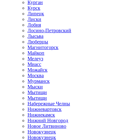
Курган
Курск
Липецк
Лиски
Лобня
Лосино-Петровский
Лысьва
Люберцы
Магнитогорск
Майкоп
Мелеуз
Миасс
Можайск
Москва
Мурманск
Мыски
Мытищи
Мытищи
Набережные Челны
Нижневартовск
Нижнекамск
Нижний Новгород
Новое Литвиново
Новокузнецк
Новокузнецк