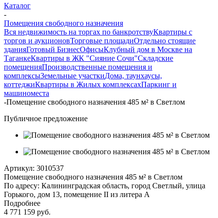
Каталог
-
Помещения свободного назначения
Вся недвижимость на торгах по банкротству
Квартиры с
торгов и аукционов
Торговые площади
Отдельно стоящие
здания
Готовый Бизнес
Офисы
Клубный дом в Москве на
Таганке
Квартиры в ЖК "Сияние Сочи"
Складские
помещения
Производственные помещения и
комплексы
Земельные участки
Дома, таунхаусы,
коттеджи
Квартиры в Жилых комплексах
Паркинг и
машиноместа
-
Помещение свободного назначения 485 м² в Светлом
Публичное предложение
Артикул:
3010537
Помещение свободного назначения 485 м² в Светлом
По адресу: Калининградская область, город Светлый, улица
Горького, дом 13, помещение II из литера А
Подробнее
4 771 159 руб.