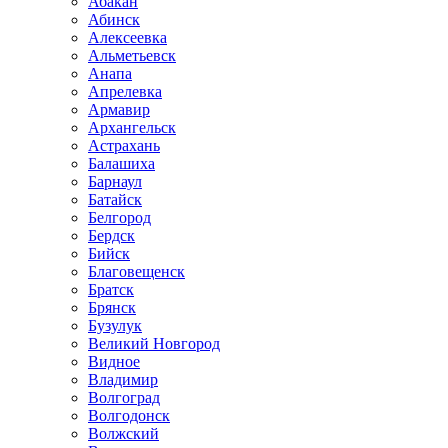
Абакан
Абинск
Алексеевка
Альметьевск
Анапа
Апрелевка
Армавир
Архангельск
Астрахань
Балашиха
Барнаул
Батайск
Белгород
Бердск
Бийск
Благовещенск
Братск
Брянск
Бузулук
Великий Новгород
Видное
Владимир
Волгоград
Волгодонск
Волжский