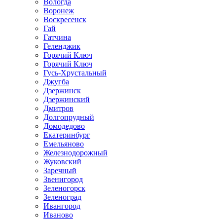
Вологда
Воронеж
Воскресенск
Гай
Гатчина
Геленджик
Горячий Ключ
Горячий Ключ
Гусь-Хрустальный
Джугба
Дзержинск
Дзержинский
Дмитров
Долгопрудный
Домодедово
Екатеринбург
Емельяново
Железнодорожный
Жуковский
Заречный
Звенигород
Зеленогорск
Зеленоград
Ивангород
Иваново