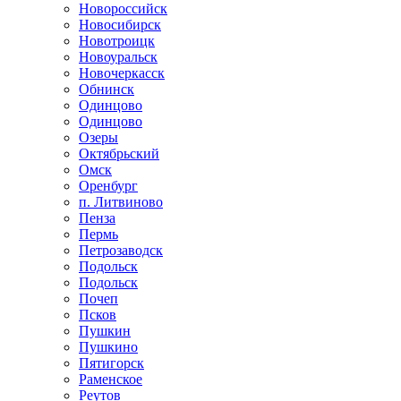
Новороссийск
Новосибирск
Новотроицк
Новоуральск
Новочеркасск
Обнинск
Одинцово
Одинцово
Озеры
Октябрьский
Омск
Оренбург
п. Литвиново
Пенза
Пермь
Петрозаводск
Подольск
Подольск
Почеп
Псков
Пушкин
Пушкино
Пятигорск
Раменское
Реутов