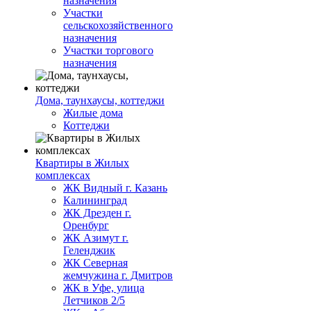
назначения
Участки
сельскохозяйственного
назначения
Участки торгового
назначения
Дома, таунхаусы, коттеджи
Жилые дома
Коттеджи
Квартиры в Жилых
комплексах
ЖК Видный г. Казань
Калининград
ЖК Дрезден г.
Оренбург
ЖК Азимут г.
Геленджик
ЖК Северная
жемчужина г. Дмитров
ЖК в Уфе, улица
Летчиков 2/5