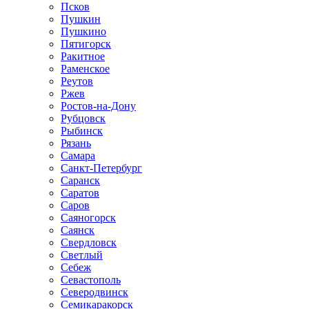
Псков
Пушкин
Пушкино
Пятигорск
Ракитное
Раменское
Реутов
Ржев
Ростов-на-Дону
Рубцовск
Рыбинск
Рязань
Самара
Санкт-Петербург
Саранск
Саратов
Саров
Саяногорск
Саянск
Свердловск
Светлый
Себеж
Севастополь
Северодвинск
Семикаракорск