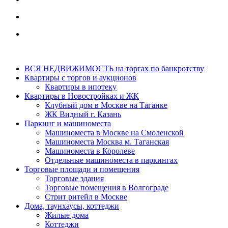
ВСЯ НЕДВИЖИМОСТЬ на торгах по банкротству
Квартиры с торгов и аукционов
Квартиры в ипотеку
Квартиры в Новостройках и ЖК
Клубный дом в Москве на Таганке
ЖК Видный г. Казань
Паркинг и машиноместа
Машиноместа в Москве на Смоленской
Машиноместа Москва м. Таганская
Машиноместа в Королеве
Отдельные машиноместа в паркингах
Торговые площади и помещения
Торговые здания
Торговые помещения в Волгограде
Стрит ритейл в Москве
Дома, таунхаусы, коттеджи
Жилые дома
Коттеджи