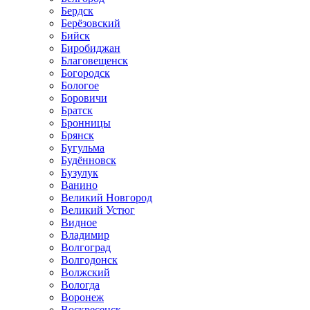
Бердск
Берёзовский
Бийск
Биробиджан
Благовещенск
Богородск
Бологое
Боровичи
Братск
Бронницы
Брянск
Бугульма
Будённовск
Бузулук
Ванино
Великий Новгород
Великий Устюг
Видное
Владимир
Волгоград
Волгодонск
Волжский
Вологда
Воронеж
Воскресенск