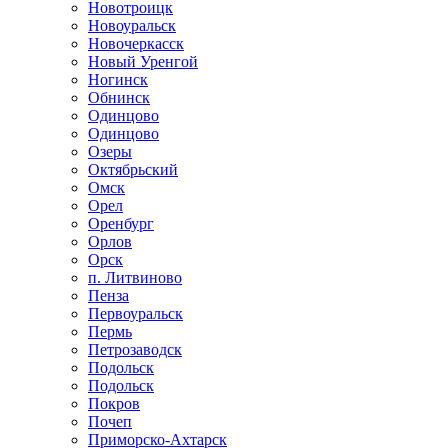
Новотроицк
Новоуральск
Новочеркасск
Новый Уренгой
Ногинск
Обнинск
Одинцово
Одинцово
Озеры
Октябрьский
Омск
Орел
Оренбург
Орлов
Орск
п. Литвиново
Пенза
Первоуральск
Пермь
Петрозаводск
Подольск
Подольск
Покров
Почеп
Приморско-Ахтарск