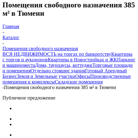
Помещения свободного назначения 385
м² в Тюмени
Главная
-
Каталог
-
Помещения свободного назначения
ВСЯ НЕДВИЖИМОСТЬ на торгах по банкротству
Квартиры
с торгов и аукционов
Квартиры в Новостройках и ЖК
Паркинг
и машиноместа
Дома, таунхаусы, коттеджи
Торговые площади
и помещения
Отдельно стоящие здания
Готовый Арендный
Бизнес
Земля и Земельные участки
Офисы
Производственные
помещения и комплексы
Складские помещения
-
Помещения свободного назначения 385 м² в Тюмени
Публичное предложение