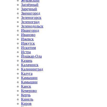
Жуковский
Заозёрный
Заречный
Звенигород
Зеленогорск
Зеленоград
Зеленодольск
Ивангород
Иваново
Ижевск
Иркутск
Искитим
Истра
Йошкар-Ола
Казань
Калачинск
Калининград
Калуга
Камышин
Камышин
Канск
Кемерово
Керчь
Кинель
Киров