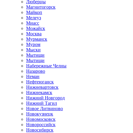
Люберцы
Магнитогорск
Майкоп
Мелеуз
Миасс
Можайск
Москва
Мурманск
Муром
Мыски
Мытищи
Мытищи
Набережные Челны
Назарово
Неман
Нефтеюганск
Нижневартовск
Нижнекамск
Нижний Новгород
Нижний Тагил
Новое Литвиново
Новокузнецк
Новомосковск
Новороссийск
Новосибирск