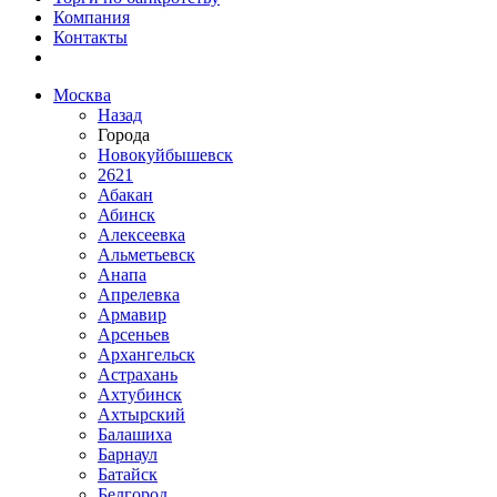
Компания
Контакты
Москва
Назад
Города
Новокуйбышевск
2621
Абакан
Абинск
Алексеевка
Альметьевск
Анапа
Апрелевка
Армавир
Арсеньев
Архангельск
Астрахань
Ахтубинск
Ахтырский
Балашиха
Барнаул
Батайск
Белгород