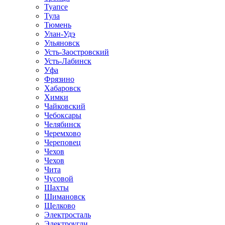
Туапсе
Тула
Тюмень
Улан-Удэ
Ульяновск
Усть-Заостровский
Усть-Лабинск
Уфа
Фрязино
Хабаровск
Химки
Чайковский
Чебоксары
Челябинск
Черемхово
Череповец
Чехов
Чехов
Чита
Чусовой
Шахты
Шимановск
Щелково
Электросталь
Электроугли