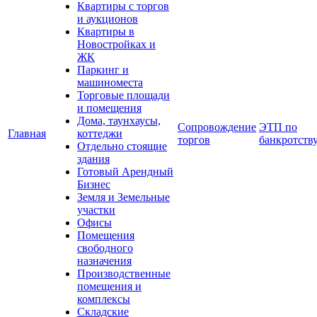
Квартиры с торгов
и аукционов
Квартиры в
Новостройках и
ЖК
Паркинг и
машиноместа
Торговые площади
и помещения
Дома, таунхаусы,
Сопровождение
ЭТП по
Главная
коттеджи
торгов
банкротств
Отдельно стоящие
здания
Готовый Арендный
Бизнес
Земля и Земельные
участки
Офисы
Помещения
свободного
назначения
Производственные
помещения и
комплексы
Складские