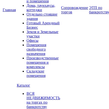
и помещения
Дома, таунхаусы,
Сопровождение
ЭТП по
Главная
коттеджи
торгов
банкротств
Отдельно стоящие
здания
Готовый Арендный
Бизнес
Земля и Земельные
участки
Офисы
Помещения
свободного
назначения
Производственные
помещения и
комплексы
Складские
помещения
Каталог
ВСЯ
НЕДВИЖИМОСТЬ
на торгах по
банкротству