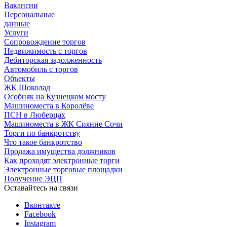
Вакансии
Персональные
данные
Услуги
Сопровождение торгов
Недвижимость с торгов
Дебиторская задолженность
Автомобиль с торгов
Объекты
ЖК Шоколад
Особняк на Кузнецком мосту
Машиноместа в Королёве
ПСН в Люберцах
Машиноместа в ЖК Сияние Сочи
Торги по банкротству
Что такое банкротство
Продажа имущества должников
Как проходят электронные торги
Электронные торговые площадки
Получение ЭЦП
Оставайтесь на связи
Вконтакте
Facebook
Instagram