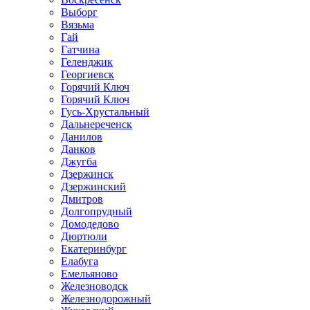
Выборг
Вязьма
Гай
Гатчина
Геленджик
Георгиевск
Горячий Ключ
Горячий Ключ
Гусь-Хрустальный
Дальнереченск
Данилов
Данков
Джугба
Дзержинск
Дзержинский
Дмитров
Долгопрудный
Домодедово
Дюртюли
Екатеринбург
Елабуга
Емельяново
Железноводск
Железнодорожный