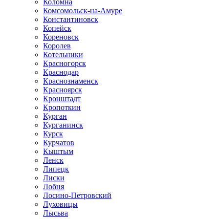
Коломна
Комсомольск-на-Амуре
Константиновск
Копейск
Кореновск
Королев
Котельники
Красногорск
Краснодар
Краснознаменск
Красноярск
Кронштадт
Кропоткин
Курган
Курганинск
Курск
Курчатов
Кыштым
Ленск
Липецк
Лиски
Лобня
Лосино-Петровский
Луховицы
Лысьва