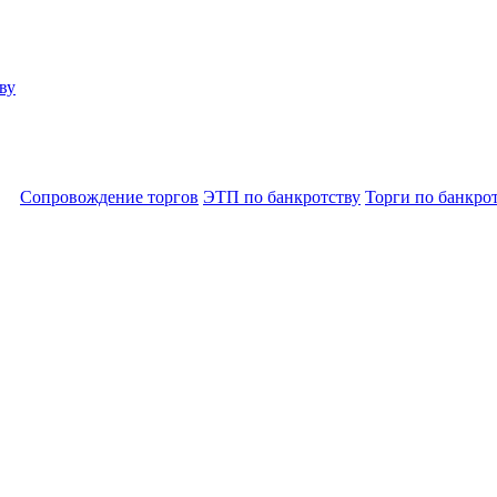
ву
Сопровождение торгов
ЭТП по банкротству
Торги по банкро