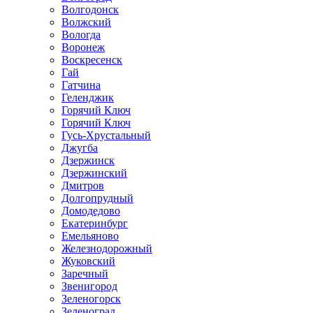
Волгодонск
Волжский
Вологда
Воронеж
Воскресенск
Гай
Гатчина
Геленджик
Горячий Ключ
Горячий Ключ
Гусь-Хрустальный
Джугба
Дзержинск
Дзержинский
Дмитров
Долгопрудный
Домодедово
Екатеринбург
Емельяново
Железнодорожный
Жуковский
Заречный
Звенигород
Зеленогорск
Зеленоград