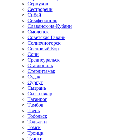
Серпухов
Сестрорецк
Сибай
Симферополь
Славянск-на-Кубани
Смоленск
Советская Гавань
Солнечногорск
Сосновый Бор
Сочи
Среднеуральск
Ставрополь
Стерлитамак
Судак
Сургут
Сызрань
Сыктывкар
Таганрог
Тамбов
Тверь
Тобольск
Тольятти
Томск
Троицк
Туапсе