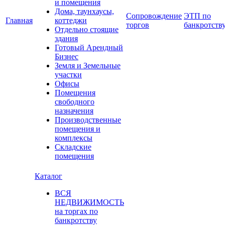
и помещения
Дома, таунхаусы,
Сопровождение
ЭТП по
Главная
коттеджи
торгов
банкротств
Отдельно стоящие
здания
Готовый Арендный
Бизнес
Земля и Земельные
участки
Офисы
Помещения
свободного
назначения
Производственные
помещения и
комплексы
Складские
помещения
Каталог
ВСЯ
НЕДВИЖИМОСТЬ
на торгах по
банкротству