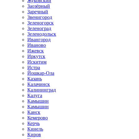
Жуковский
Заозёрный
Заречный
Звенигород
Зеленогорск
Зеленоград
Зеленодольск
Ивангород
Иваново
Ижевск
Иркутск
Искитим
Истра
Йошкар-Ола
Казань
Калачинск
Калининград
Калуга
Камышин
Камышин
Канск
Кемерово
Керчь
Кинель
Киров