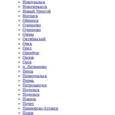
Новоуральск
Новочеркасск
Новый Уренгой
Ногинск
Обнинск
Одинцово
Одинцово
Озеры
Октябрьский
Омск
Орел
Оренбург
Орлов
Орск
п. Литвиново
Пенза
Первоуральск
Пермь
Петрозаводск
Подольск
Подольск
Покров
Почеп
Приморско-Ахтарск
Псков