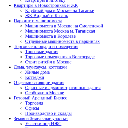
Квартиры в ипотеку
Квартиры в Новостройках и ЖК
Клубный дом в Москве на Таганке
ЖК Видный г. Казань
Паркинг и машиноместа
Машиноместа в Москве на Смоленской
Машиноместа Москва м. Таганская
Машиноместа в Королеве
Отдельные машиноместа в паркингах
Торговые площади и помещения
Торговые здания
Торговые помещения в Волгограде
Стрит ритейл в Москве
Дома, таунхаусы, коттеджи
Жилые дома
Коттеджи
Отдельно стоящие здания
Офисные и административные здания
Особняки в Москве
Готовый Арендный Бизнес
Торговля
Офисы
Производство и склады
Земля и Земельные участки
Участки под ИЖС