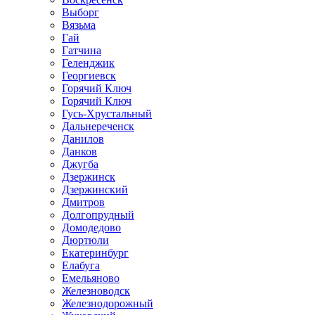
Выборг
Вязьма
Гай
Гатчина
Геленджик
Георгиевск
Горячий Ключ
Горячий Ключ
Гусь-Хрустальный
Дальнереченск
Данилов
Данков
Джугба
Дзержинск
Дзержинский
Дмитров
Долгопрудный
Домодедово
Дюртюли
Екатеринбург
Елабуга
Емельяново
Железноводск
Железнодорожный