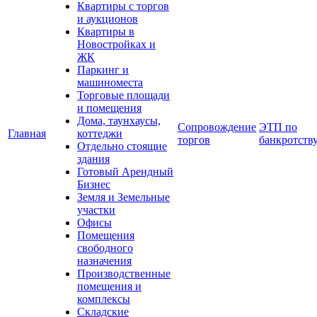
Квартиры с торгов
и аукционов
Квартиры в
Новостройках и
ЖК
Паркинг и
машиноместа
Торговые площади
и помещения
Дома, таунхаусы,
Сопровождение
ЭТП по
Главная
коттеджи
торгов
банкротств
Отдельно стоящие
здания
Готовый Арендный
Бизнес
Земля и Земельные
участки
Офисы
Помещения
свободного
назначения
Производственные
помещения и
комплексы
Складские