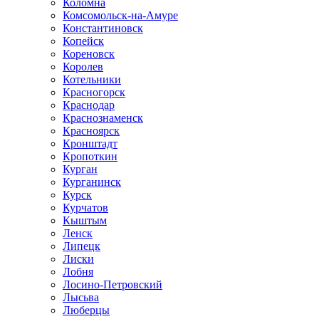
Коломна
Комсомольск-на-Амуре
Константиновск
Копейск
Кореновск
Королев
Котельники
Красногорск
Краснодар
Краснознаменск
Красноярск
Кронштадт
Кропоткин
Курган
Курганинск
Курск
Курчатов
Кыштым
Ленск
Липецк
Лиски
Лобня
Лосино-Петровский
Лысьва
Люберцы