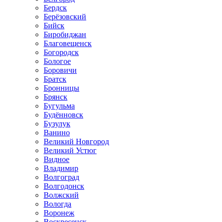
Бердск
Берёзовский
Бийск
Биробиджан
Благовещенск
Богородск
Бологое
Боровичи
Братск
Бронницы
Брянск
Бугульма
Будённовск
Бузулук
Ванино
Великий Новгород
Великий Устюг
Видное
Владимир
Волгоград
Волгодонск
Волжский
Вологда
Воронеж
Воскресенск