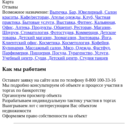
Карта
Отзывы
Возможное назначение:
Выпечка,
Бар,
Ювелирный,
Салон
красоты,
Кафе/ресторан,
Ателье одежды,
Клуб,
Частная
практика,
Бытовые услуги,
Выставка,
Фитнес,
Кальянная,
Офис,
Аптека,
Продукты,
Общепит,
Ресторан,
Магазин,
Шоурум,
Стоматология,
Фотостудия,
Коммерция,
Детские
товары,
Детский магазин,
Зоомагазин,
Зоотовары,
Йога,
Клиентский офис,
Косметика,
Косметология,
Кофейня,
Кулинария,
Массажный салон,
Мясо,
Одежда,
Фастфуд,
Парфюмерия,
Пиццерия,
Посуда,
Турагенство,
Услуги,
Учебный центр,
Суши,
Детский центр,
Студия танцев
Как мы работаем
Оставьте заявку на сайте или по телефону 8-800 100-33-16
Мы подробно консультируем об объекте и процессе участия в
торгах по банкротству
Организуем просмотр объекта
Разрабатываем индивидуальную тактику участия в торгах
Выигрываем лот с интересующим Вас объектом
недвижимости
Оформляем право собственности на объект