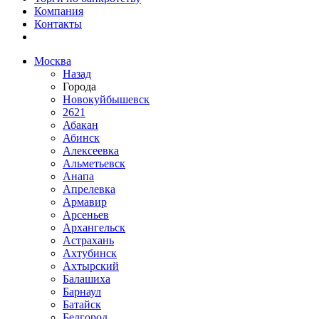
Компания
Контакты
Москва
Назад
Города
Новокуйбышевск
2621
Абакан
Абинск
Алексеевка
Альметьевск
Анапа
Апрелевка
Армавир
Арсеньев
Архангельск
Астрахань
Ахтубинск
Ахтырский
Балашиха
Барнаул
Батайск
Белгород