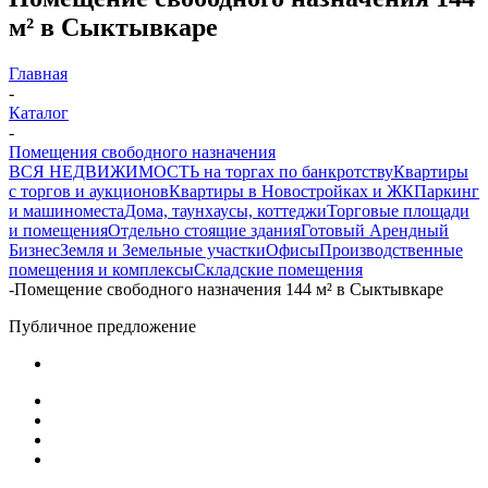
м² в Сыктывкаре
Главная
-
Каталог
-
Помещения свободного назначения
ВСЯ НЕДВИЖИМОСТЬ на торгах по банкротству
Квартиры
с торгов и аукционов
Квартиры в Новостройках и ЖК
Паркинг
и машиноместа
Дома, таунхаусы, коттеджи
Торговые площади
и помещения
Отдельно стоящие здания
Готовый Арендный
Бизнес
Земля и Земельные участки
Офисы
Производственные
помещения и комплексы
Складские помещения
-
Помещение свободного назначения 144 м² в Сыктывкаре
Публичное предложение