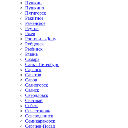
Пушкин
Пушкино
Пятигорск
Ракитное
Раменское
Реутов
Ржев
Ростов-на-Дону
Рубцовск
Рыбинск
Рязань
Самара
Санкт-Петербург
Саранск
Саратов
Саров
Саяногорск
Саянск
Свердловск
Светлый
Себеж
Севастополь
Северодвинск
Семикаракорск
Сергиев-Посад