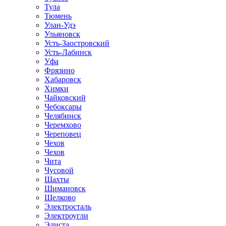
Тула
Тюмень
Улан-Удэ
Ульяновск
Усть-Заостровский
Усть-Лабинск
Уфа
Фрязино
Хабаровск
Химки
Чайковский
Чебоксары
Челябинск
Черемхово
Череповец
Чехов
Чехов
Чита
Чусовой
Шахты
Шимановск
Щелково
Электросталь
Электроугли
Элиста