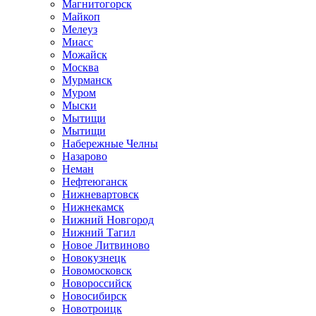
Магнитогорск
Майкоп
Мелеуз
Миасс
Можайск
Москва
Мурманск
Муром
Мыски
Мытищи
Мытищи
Набережные Челны
Назарово
Неман
Нефтеюганск
Нижневартовск
Нижнекамск
Нижний Новгород
Нижний Тагил
Новое Литвиново
Новокузнецк
Новомосковск
Новороссийск
Новосибирск
Новотроицк