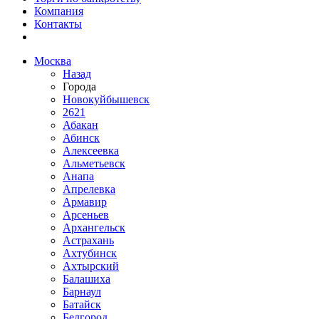
Компания
Контакты
Москва
Назад
Города
Новокуйбышевск
2621
Абакан
Абинск
Алексеевка
Альметьевск
Анапа
Апрелевка
Армавир
Арсеньев
Архангельск
Астрахань
Ахтубинск
Ахтырский
Балашиха
Барнаул
Батайск
Белгород