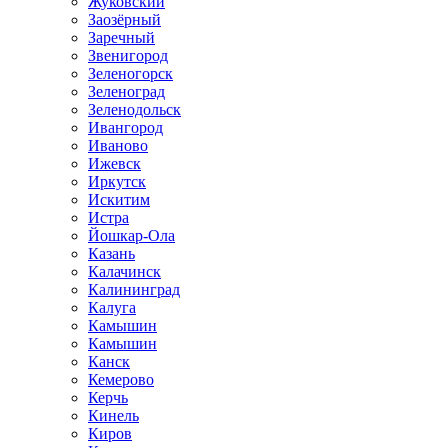
Жуковский
Заозёрный
Заречный
Звенигород
Зеленогорск
Зеленоград
Зеленодольск
Ивангород
Иваново
Ижевск
Иркутск
Искитим
Истра
Йошкар-Ола
Казань
Калачинск
Калининград
Калуга
Камышин
Камышин
Канск
Кемерово
Керчь
Кинель
Киров