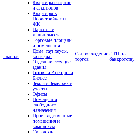
Квартиры с торгов
и аукционов
Квартиры в
Новостройках и
ЖК
Паркинг и
машиноместа
Торговые площади
и помещения
Дома, таунхаусы,
Сопровождение
ЭТП по
Главная
коттеджи
торгов
банкротств
Отдельно стоящие
здания
Готовый Арендный
Бизнес
Земля и Земельные
участки
Офисы
Помещения
свободного
назначения
Производственные
помещения и
комплексы
Складские