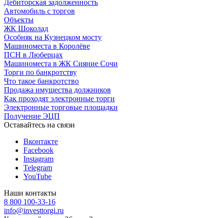
Дебиторская задолженность
Автомобиль с торгов
Объекты
ЖК Шоколад
Особняк на Кузнецком мосту
Машиноместа в Королёве
ПСН в Люберцах
Машиноместа в ЖК Сияние Сочи
Торги по банкротству
Что такое банкротство
Продажа имущества должников
Как проходят электронные торги
Электронные торговые площадки
Получение ЭЦП
Оставайтесь на связи
Вконтакте
Facebook
Instagram
Telegram
YouTube
Наши контакты
8 800 100-33-16
info@investtorgi.ru