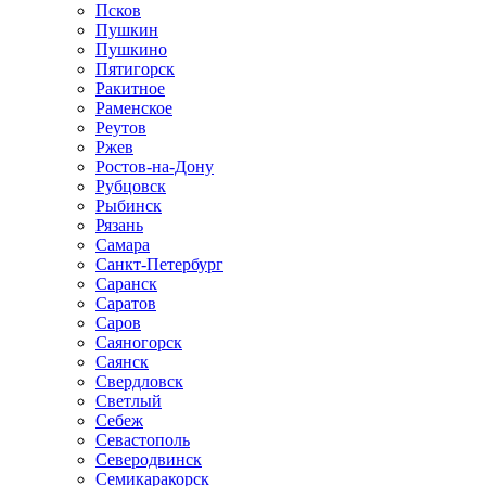
Псков
Пушкин
Пушкино
Пятигорск
Ракитное
Раменское
Реутов
Ржев
Ростов-на-Дону
Рубцовск
Рыбинск
Рязань
Самара
Санкт-Петербург
Саранск
Саратов
Саров
Саяногорск
Саянск
Свердловск
Светлый
Себеж
Севастополь
Северодвинск
Семикаракорск