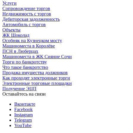
Услуги
Сопровождение торгов
Недвижимость с торгов
Дебиторская задолженность
Автомобиль с торгов
Объекты
ЖК Шоколад
Особняк на Кузнецком мосту
Машиноместа в Королёве
ПСН в Люберцах
Машиноместа в ЖК Сияние Сочи
Торги по банкротству
Что такое банкротство
Продажа имущества должников
Как проходят электронные торги
Электронные торговые площадки
Получение ЭЦП
Оставайтесь на связи
Вконтакте
Facebook
Instagram
Telegram
YouTube