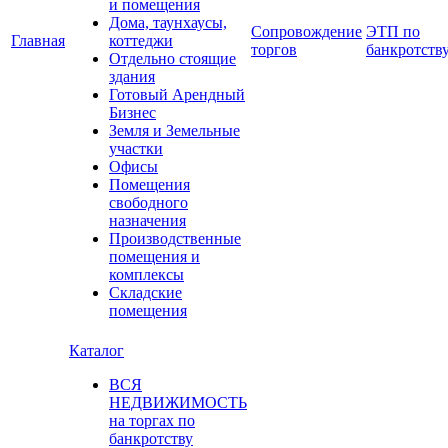
и помещения
Дома, таунхаусы,
Сопровождение
ЭТП по
Главная
коттеджи
торгов
банкротств
Отдельно стоящие
здания
Готовый Арендный
Бизнес
Земля и Земельные
участки
Офисы
Помещения
свободного
назначения
Производственные
помещения и
комплексы
Складские
помещения
Каталог
ВСЯ
НЕДВИЖИМОСТЬ
на торгах по
банкротству