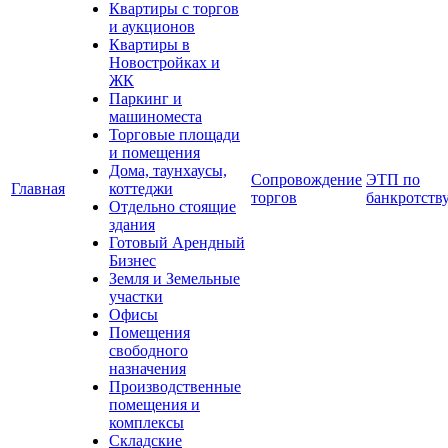
Квартиры с торгов
и аукционов
Квартиры в
Новостройках и
ЖК
Паркинг и
машиноместа
Торговые площади
и помещения
Дома, таунхаусы,
Сопровождение
ЭТП по
Главная
коттеджи
торгов
банкротств
Отдельно стоящие
здания
Готовый Арендный
Бизнес
Земля и Земельные
участки
Офисы
Помещения
свободного
назначения
Производственные
помещения и
комплексы
Складские