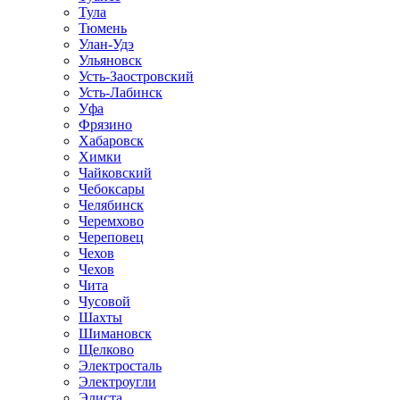
Тула
Тюмень
Улан-Удэ
Ульяновск
Усть-Заостровский
Усть-Лабинск
Уфа
Фрязино
Хабаровск
Химки
Чайковский
Чебоксары
Челябинск
Черемхово
Череповец
Чехов
Чехов
Чита
Чусовой
Шахты
Шимановск
Щелково
Электросталь
Электроугли
Элиста