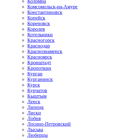
Коломна
Комсомольск-на-Амуре
Константиновск
Копейск
Кореновск
Королев
Котельники
Красногорск
Краснодар
Краснознаменск
Красноярск
Кронштадт
Кропоткин
Курган
Курганинск
Курск
Курчатов
Кыштым
Ленск
Липецк
Лиски
Лобня
Лосино-Петровский
Лысьва
Люберцы