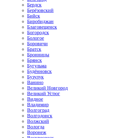
Бердск
Берёзовский
Бийск
Биробиджан
Благовещенск
Богородск
Бологое
Боровичи
Братск
Бронницы
Брянск
Бугульма
Будённовск
Бузулук
Ванино
Великий Новгород
Великий Устюг
Видное
Владимир
Волгоград
Волгодонск
Волжский
Вологда
Воронеж
Воскресенск