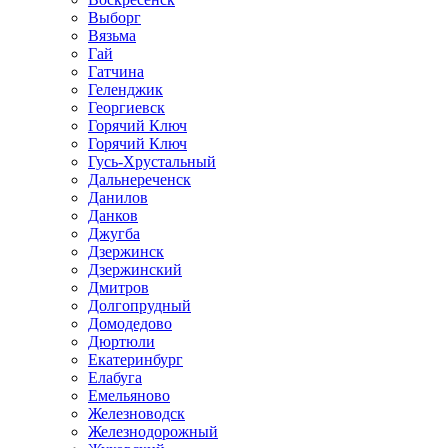
Выборг
Вязьма
Гай
Гатчина
Геленджик
Георгиевск
Горячий Ключ
Горячий Ключ
Гусь-Хрустальный
Дальнереченск
Данилов
Данков
Джугба
Дзержинск
Дзержинский
Дмитров
Долгопрудный
Домодедово
Дюртюли
Екатеринбург
Елабуга
Емельяново
Железноводск
Железнодорожный