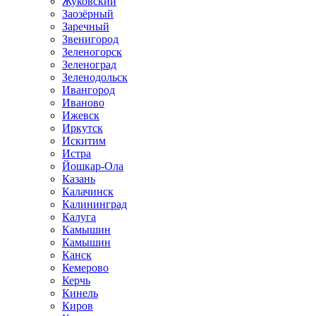
Жуковский
Заозёрный
Заречный
Звенигород
Зеленогорск
Зеленоград
Зеленодольск
Ивангород
Иваново
Ижевск
Иркутск
Искитим
Истра
Йошкар-Ола
Казань
Калачинск
Калининград
Калуга
Камышин
Камышин
Канск
Кемерово
Керчь
Кинель
Киров