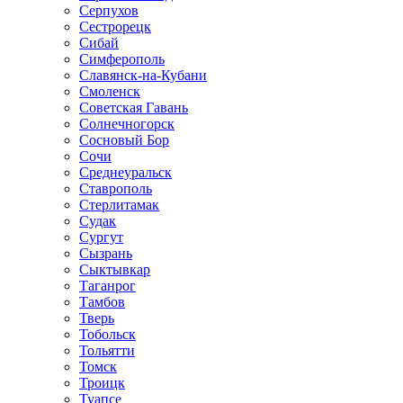
Серпухов
Сестрорецк
Сибай
Симферополь
Славянск-на-Кубани
Смоленск
Советская Гавань
Солнечногорск
Сосновый Бор
Сочи
Среднеуральск
Ставрополь
Стерлитамак
Судак
Сургут
Сызрань
Сыктывкар
Таганрог
Тамбов
Тверь
Тобольск
Тольятти
Томск
Троицк
Туапсе