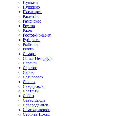
Пушкин
Пушкино
Пятигорск
Ракитное
Раменское
Реутов
Ржев
Ростов-на-Дону
Рубцовск
Рыбинск
Рязань
Самара
Санкт-Петербург
Саранск
Саратов
Саров
Саяногорск
Саянск
Свердловск
Светлый
Себеж
Севастополь
Северодвинск
Семикаракорск
Сергиев-Посад