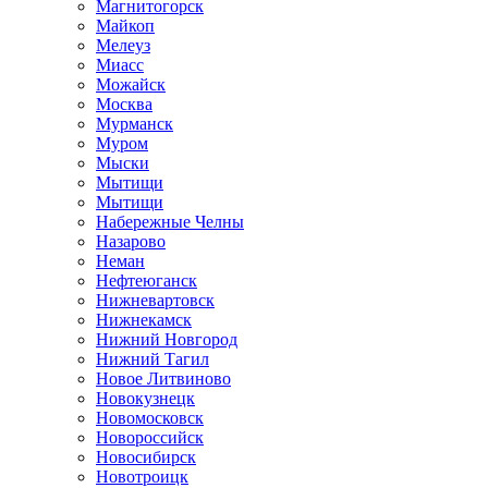
Магнитогорск
Майкоп
Мелеуз
Миасс
Можайск
Москва
Мурманск
Муром
Мыски
Мытищи
Мытищи
Набережные Челны
Назарово
Неман
Нефтеюганск
Нижневартовск
Нижнекамск
Нижний Новгород
Нижний Тагил
Новое Литвиново
Новокузнецк
Новомосковск
Новороссийск
Новосибирск
Новотроицк