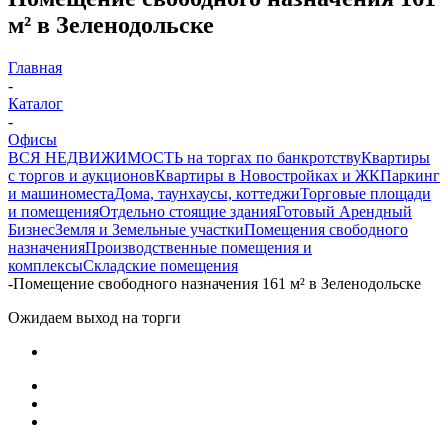
м² в Зеленодольске
Главная
-
Каталог
-
Офисы
ВСЯ НЕДВИЖИМОСТЬ на торгах по банкротству
Квартиры
с торгов и аукционов
Квартиры в Новостройках и ЖК
Паркинг
и машиноместа
Дома, таунхаусы, коттеджи
Торговые площади
и помещения
Отдельно стоящие здания
Готовый Арендный
Бизнес
Земля и Земельные участки
Помещения свободного
назначения
Производственные помещения и
комплексы
Складские помещения
-
Помещение свободного назначения 161 м² в Зеленодольске
Ожидаем выход на торги