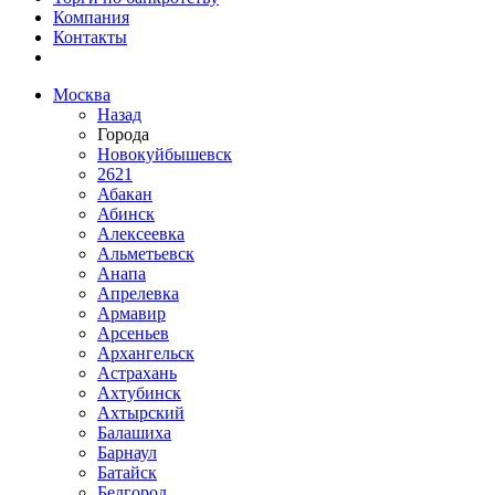
Компания
Контакты
Москва
Назад
Города
Новокуйбышевск
2621
Абакан
Абинск
Алексеевка
Альметьевск
Анапа
Апрелевка
Армавир
Арсеньев
Архангельск
Астрахань
Ахтубинск
Ахтырский
Балашиха
Барнаул
Батайск
Белгород