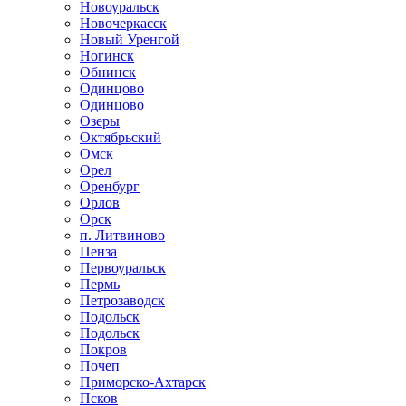
Новоуральск
Новочеркасск
Новый Уренгой
Ногинск
Обнинск
Одинцово
Одинцово
Озеры
Октябрьский
Омск
Орел
Оренбург
Орлов
Орск
п. Литвиново
Пенза
Первоуральск
Пермь
Петрозаводск
Подольск
Подольск
Покров
Почеп
Приморско-Ахтарск
Псков