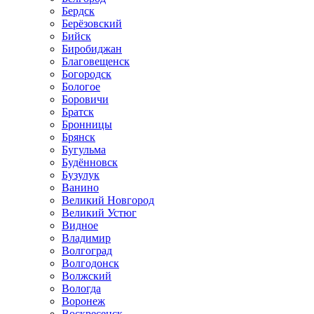
Бердск
Берёзовский
Бийск
Биробиджан
Благовещенск
Богородск
Бологое
Боровичи
Братск
Бронницы
Брянск
Бугульма
Будённовск
Бузулук
Ванино
Великий Новгород
Великий Устюг
Видное
Владимир
Волгоград
Волгодонск
Волжский
Вологда
Воронеж
Воскресенск