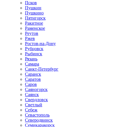
Псков
Пушкин
Пушкино
Пятигорск
Ракитное
Раменское
Реутов
Ржев
Ростов-на-Дону
Рубцовск
Рыбинск
Рязань
Самара
Санкт-Петербург
Саранск
Саратов
Саров
Саяногорск
Саянск
Свердловск
Светлый
Себеж
Севастополь
Северодвинск
Семикаракорск