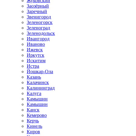
Жуковский
Заозёрный
Заречный
Звенигород
Зеленогорск
Зеленоград
Зеленодольск
Ивангород
Иваново
Ижевск
Иркутск
Искитим
Истра
Йошкар-Ола
Казань
Калачинск
Калининград
Калуга
Камышин
Камышин
Канск
Кемерово
Керчь
Кинель
Киров