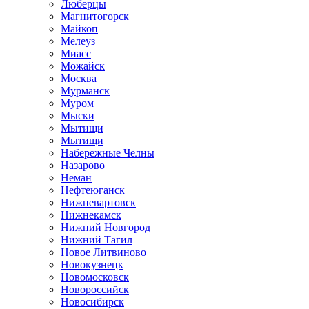
Люберцы
Магнитогорск
Майкоп
Мелеуз
Миасс
Можайск
Москва
Мурманск
Муром
Мыски
Мытищи
Мытищи
Набережные Челны
Назарово
Неман
Нефтеюганск
Нижневартовск
Нижнекамск
Нижний Новгород
Нижний Тагил
Новое Литвиново
Новокузнецк
Новомосковск
Новороссийск
Новосибирск