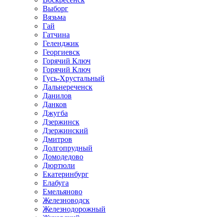
Выборг
Вязьма
Гай
Гатчина
Геленджик
Георгиевск
Горячий Ключ
Горячий Ключ
Гусь-Хрустальный
Дальнереченск
Данилов
Данков
Джугба
Дзержинск
Дзержинский
Дмитров
Долгопрудный
Домодедово
Дюртюли
Екатеринбург
Елабуга
Емельяново
Железноводск
Железнодорожный