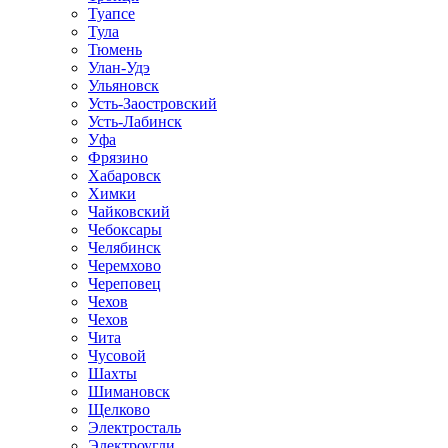
Туапсе
Тула
Тюмень
Улан-Удэ
Ульяновск
Усть-Заостровский
Усть-Лабинск
Уфа
Фрязино
Хабаровск
Химки
Чайковский
Чебоксары
Челябинск
Черемхово
Череповец
Чехов
Чехов
Чита
Чусовой
Шахты
Шимановск
Щелково
Электросталь
Электроугли