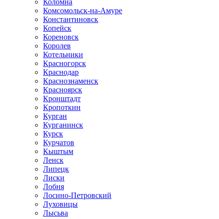
Коломна
Комсомольск-на-Амуре
Константиновск
Копейск
Кореновск
Королев
Котельники
Красногорск
Краснодар
Краснознаменск
Красноярск
Кронштадт
Кропоткин
Курган
Курганинск
Курск
Курчатов
Кыштым
Ленск
Липецк
Лиски
Лобня
Лосино-Петровский
Луховицы
Лысьва