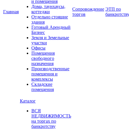
и помещения
Дома, таунхаусы,
Сопровождение
ЭТП по
Главная
коттеджи
торгов
банкротств
Отдельно стоящие
здания
Готовый Арендный
Бизнес
Земля и Земельные
участки
Офисы
Помещения
свободного
назначения
Производственные
помещения и
комплексы
Складские
помещения
Каталог
ВСЯ
НЕДВИЖИМОСТЬ
на торгах по
банкротству