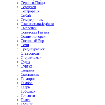
Сергиев-Посад
Серпухов
Сестрорецк
Сибай
Симферополь
Славянск-на-Кубани
Смоленск
Советская Гавань
Солнечногорск
Сосновый Бор
Сочи
Среднеуральск
Ставрополь
Стерлитамак
Судак
Сургут
Сызрань
Сыктывкар
Таганрог
Тамбов
Тверь
Тобольск
Тольятти
Томск
Троицк