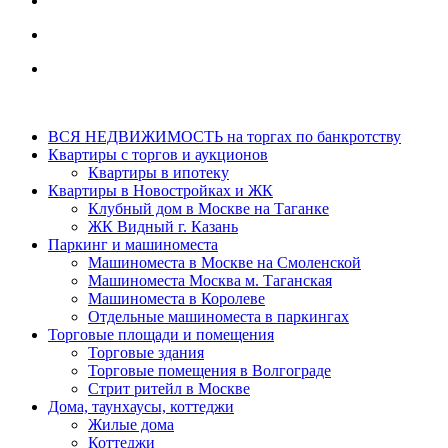
ВСЯ НЕДВИЖИМОСТЬ на торгах по банкротству
Квартиры с торгов и аукционов
Квартиры в ипотеку
Квартиры в Новостройках и ЖК
Клубный дом в Москве на Таганке
ЖК Видный г. Казань
Паркинг и машиноместа
Машиноместа в Москве на Смоленской
Машиноместа Москва м. Таганская
Машиноместа в Королеве
Отдельные машиноместа в паркингах
Торговые площади и помещения
Торговые здания
Торговые помещения в Волгограде
Стрит ритейл в Москве
Дома, таунхаусы, коттеджи
Жилые дома
Коттеджи