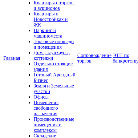
Квартиры с торгов
и аукционов
Квартиры в
Новостройках и
ЖК
Паркинг и
машиноместа
Торговые площади
и помещения
Дома, таунхаусы,
Сопровождение
ЭТП по
Главная
коттеджи
торгов
банкротств
Отдельно стоящие
здания
Готовый Арендный
Бизнес
Земля и Земельные
участки
Офисы
Помещения
свободного
назначения
Производственные
помещения и
комплексы
Складские