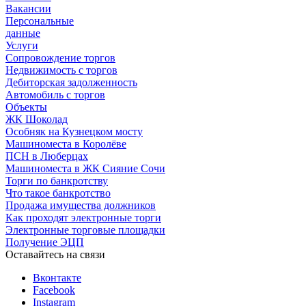
Вакансии
Персональные
данные
Услуги
Сопровождение торгов
Недвижимость с торгов
Дебиторская задолженность
Автомобиль с торгов
Объекты
ЖК Шоколад
Особняк на Кузнецком мосту
Машиноместа в Королёве
ПСН в Люберцах
Машиноместа в ЖК Сияние Сочи
Торги по банкротству
Что такое банкротство
Продажа имущества должников
Как проходят электронные торги
Электронные торговые площадки
Получение ЭЦП
Оставайтесь на связи
Вконтакте
Facebook
Instagram