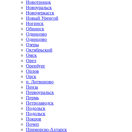
Новотроицк
Новоуральск
Новочеркасск
Новый Уренгой
Ногинск
Обнинск
Одинцово
Одинцово
Озеры
Октябрьский
Омск
Орел
Оренбург
Орлов
Орск
п. Литвиново
Пенза
Первоуральск
Пермь
Петрозаводск
Подольск
Подольск
Покров
Почеп
Приморско-Ахтарск