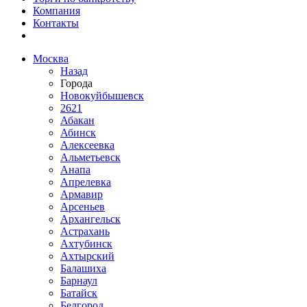
Компания
Контакты
Москва
Назад
Города
Новокуйбышевск
2621
Абакан
Абинск
Алексеевка
Альметьевск
Анапа
Апрелевка
Армавир
Арсеньев
Архангельск
Астрахань
Ахтубинск
Ахтырский
Балашиха
Барнаул
Батайск
Белгород