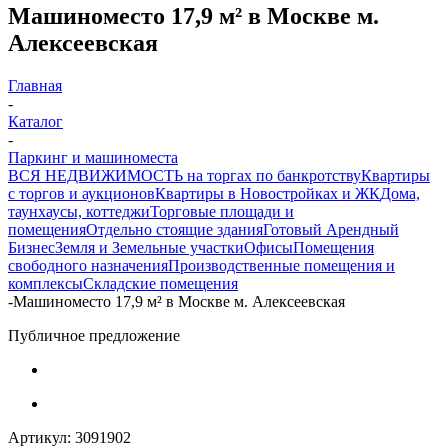
Машиноместо 17,9 м² в Москве м.
Алексеевская
Главная
-
Каталог
-
Паркинг и машиноместа
ВСЯ НЕДВИЖИМОСТЬ на торгах по банкротству
Квартиры
с торгов и аукционов
Квартиры в Новостройках и ЖК
Дома,
таунхаусы, коттеджи
Торговые площади и
помещения
Отдельно стоящие здания
Готовый Арендный
Бизнес
Земля и Земельные участки
Офисы
Помещения
свободного назначения
Производственные помещения и
комплексы
Складские помещения
-
Машиноместо 17,9 м² в Москве м. Алексеевская
Публичное предложение
Артикул:
3091902