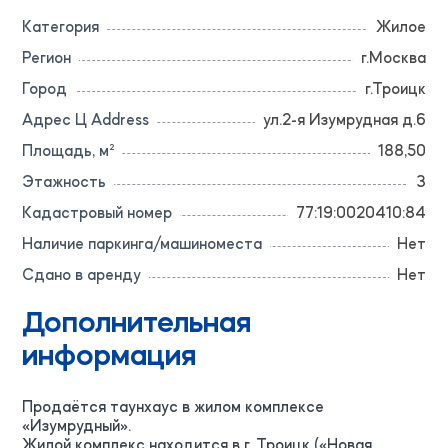
Категория
Жилое
Регион
г.Москва
Город
г.Троицк
Адрес Ц Address
ул.2-я Изумрудная д.6
Площадь, м²
188,50
Этажность
3
Кадастровый номер
77:19:0020410:84
Наличие паркинга/машиноместа
Нет
Сдано в аренду
Нет
Дополнительная
информация
Продаётся таунхаус в жилом комплексе
«Изумрудный».
Жилой комплекс находится в г. Троицк («Новая