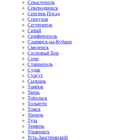
Севастополь
Северодвинск
Сергиев-Посад
Серпухов
Сестрорецк
Сибай
Симферополь
Славянск-на-Кубани
Смоленск
Сосновый Бор
Сочи
Ставрополь
Судак
Сургут
Сызрань
Тамбов
Тверь
Тобольск
Тольятти
Томск
Троицк
Тула
Тюмень
Ульяновск
Усть-Заостровский