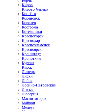
Керчь
Киров
Кирово-Чепецк
Копейск
Кореновск
Королев
Кострома
Котельники
Красногорск
Краснодар
Краснознаменск
Красноярск
Кронштадт
Кропоткин
Курган
Курск
Липецк
Лиски
Лобня
Лосино-Петровский
Лысьва
Люберцы
Магнитогорск
Майкоп
Мелеуз