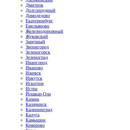
Дмитров
Долгопрудный
Домодедово
Екатеринбург
Емельяново
Железнодорожный
Жуковский
Заречный
Звенигород
Зеленогорск
Зеленоград
Ивангород
Иваново
Ижевск
Иркутск
Искитим
Истра
Йошкар-Ола
Казань
Калачинск
Калининград
Калуга
Камышин
Кемерово