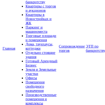
банкротству
Квартиры с торгов
и аукционов
Квартиры в
Новостройках и
ЖК
Паркинг и
машиноместа
Торговые площади
и помещения
Дома, таунхаусы,
Сопровождение
ЭТП по
Главная
коттеджи
торгов
банкротств
Отдельно стоящие
здания
Готовый Арендный
Бизнес
Земля и Земельные
участки
Офисы
Помещения
свободного
назначения
Производственные
помещения и
комплексы