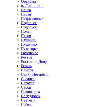
Оренбург
п. Литвиново
Пенза
Пермь
Петрозаводск
Подольск
Подольск
Почеп
Псков
Пушкин
Пушкино
Пятигорск
Раменское
Реутов
Ростов-на-Дону
Рязань
Самара
Санкт-Петербург
Саранск
Саратов
Саров
Саяногорск
Свердловск
Светлый
Себеж