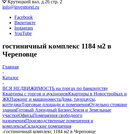
Крутицкий вал, д.26 стр. 2
info@investtorgi.ru
Facebook
Вконтакте
Instagram
YouTube
гостиничный комплекс 1184 м2 в
Череповце
Главная
-
Каталог
-
ВСЯ НЕДВИЖИМОСТЬ на торгах по банкротству
Квартиры с торгов и аукционов
Квартиры в Новостройках и
ЖК
Паркинг и машиноместа
Дома, таунхаусы,
коттеджи
Торговые площади и помещения
Отдельно стоящие
здания
Готовый Арендный Бизнес
Земля и Земельные
участки
Офисы
Помещения свободного
назначения
Производственные помещения и
комплексы
Складские помещения
-
гостиничный комплекс 1184 м2 в Череповце