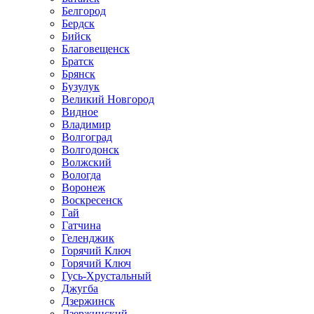
Белгород
Бердск
Бийск
Благовещенск
Братск
Брянск
Бузулук
Великий Новгород
Видное
Владимир
Волгоград
Волгодонск
Волжский
Вологда
Воронеж
Воскресенск
Гай
Гатчина
Геленджик
Горячий Ключ
Горячий Ключ
Гусь-Хрустальный
Джугба
Дзержинск
Дзержинский