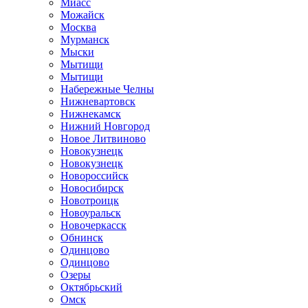
Миасс
Можайск
Москва
Мурманск
Мыски
Мытищи
Мытищи
Набережные Челны
Нижневартовск
Нижнекамск
Нижний Новгород
Новое Литвиново
Новокузнецк
Новокузнецк
Новороссийск
Новосибирск
Новотроицк
Новоуральск
Новочеркасск
Обнинск
Одинцово
Одинцово
Озеры
Октябрьский
Омск