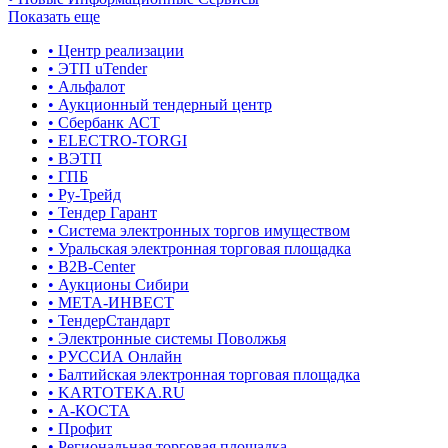
Показать еще
• Центр реализации
• ЭТП uTender
• Альфалот
• Аукционный тендерный центр
• Сбербанк АСТ
• ELECTRO-TORGI
• ВЭТП
• ГПБ
• Ру-Трейд
• Тендер Гарант
• Система электронных торгов имуществом
• Уральская электронная торговая площадка
• B2B-Center
• Аукционы Сибири
• МЕТА-ИНВЕСТ
• ТендерСтандарт
• Электронные системы Поволжья
• РУССИА Онлайн
• Балтийская электронная торговая площадка
• KARTOTEKA.RU
• А-КОСТА
• Профит
• Региональная торговая площадка