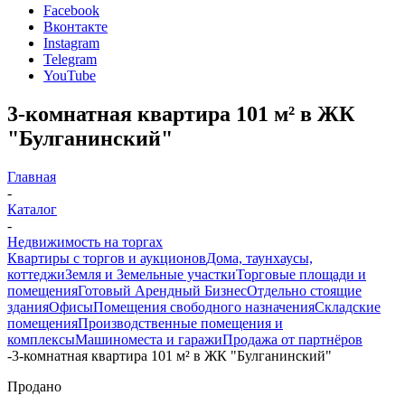
Facebook
Вконтакте
Instagram
Telegram
YouTube
3-комнатная квартира 101 м² в ЖК
"Булганинский"
Главная
-
Каталог
-
Недвижимость на торгах
Квартиры с торгов и аукционов
Дома, таунхаусы,
коттеджи
Земля и Земельные участки
Торговые площади и
помещения
Готовый Арендный Бизнес
Отдельно стоящие
здания
Офисы
Помещения свободного назначения
Складские
помещения
Производственные помещения и
комплексы
Машиноместа и гаражи
Продажа от партнёров
-
3-комнатная квартира 101 м² в ЖК "Булганинский"
Продано