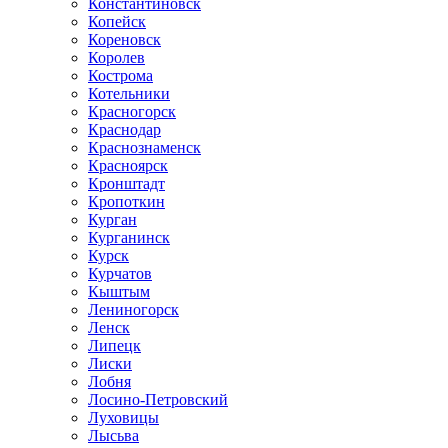
Константиновск
Копейск
Кореновск
Королев
Кострома
Котельники
Красногорск
Краснодар
Краснознаменск
Красноярск
Кронштадт
Кропоткин
Курган
Курганинск
Курск
Курчатов
Кыштым
Лениногорск
Ленск
Липецк
Лиски
Лобня
Лосино-Петровский
Луховицы
Лысьва