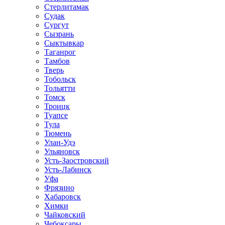
Стерлитамак
Судак
Сургут
Сызрань
Сыктывкар
Таганрог
Тамбов
Тверь
Тобольск
Тольятти
Томск
Троицк
Туапсе
Тула
Тюмень
Улан-Удэ
Ульяновск
Усть-Заостровский
Усть-Лабинск
Уфа
Фрязино
Хабаровск
Химки
Чайковский
Чебоксары