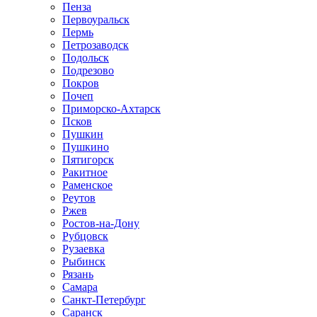
Пенза
Первоуральск
Пермь
Петрозаводск
Подольск
Подрезово
Покров
Почеп
Приморско-Ахтарск
Псков
Пушкин
Пушкино
Пятигорск
Ракитное
Раменское
Реутов
Ржев
Ростов-на-Дону
Рубцовск
Рузаевка
Рыбинск
Рязань
Самара
Санкт-Петербург
Саранск