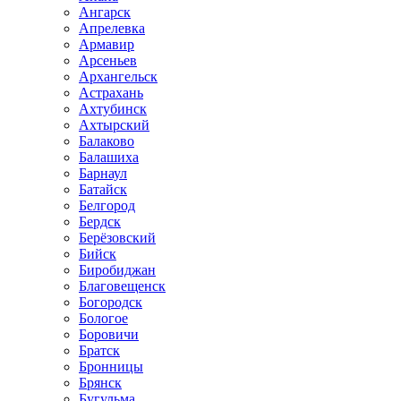
Ангарск
Апрелевка
Армавир
Арсеньев
Архангельск
Астрахань
Ахтубинск
Ахтырский
Балаково
Балашиха
Барнаул
Батайск
Белгород
Бердск
Берёзовский
Бийск
Биробиджан
Благовещенск
Богородск
Бологое
Боровичи
Братск
Бронницы
Брянск
Бугульма