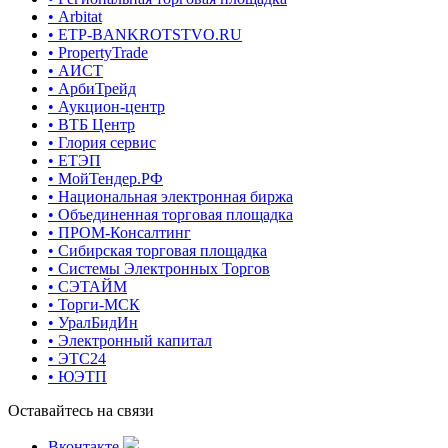
• Arbitat
• ETP-BANKROTSTVO.RU
• PropertyTrade
• АИСТ
• АрбиТрейд
• Аукцион-центр
• ВТБ Центр
• Глория сервис
• ЕТЭП
• МойТендер.РФ
• Национальная электронная биржа
• Объединенная торговая площадка
• ПРОМ-Консалтинг
• Сибирская торговая площадка
• Системы Электронных Торгов
• СЭТАЙМ
• Торги-МСК
• УралБидИн
• Электронный капитал
• ЭТС24
• ЮЭТП
Оставайтесь на связи
Вконтакте