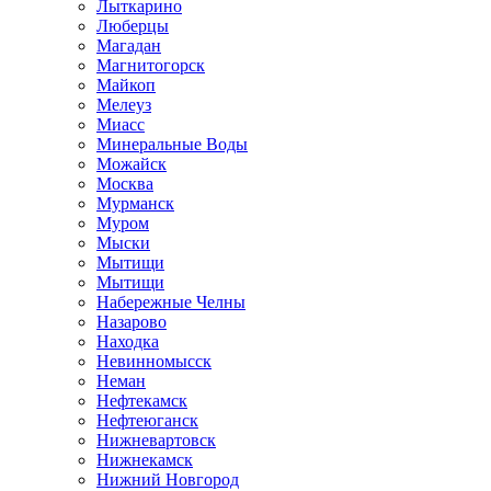
Лыткарино
Люберцы
Магадан
Магнитогорск
Майкоп
Мелеуз
Миасс
Минеральные Воды
Можайск
Москва
Мурманск
Муром
Мыски
Мытищи
Мытищи
Набережные Челны
Назарово
Находка
Невинномысск
Неман
Нефтекамск
Нефтеюганск
Нижневартовск
Нижнекамск
Нижний Новгород