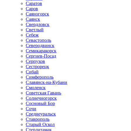
Саратов
Саров
Саяногорск
Саянск
Свердловск
Светлый
Себеж
Севастополь
Северодвинск
Семикаракорск
Сергиев-Посад
Серпухов
Сестрорецк
Сибай
Симферополь
Славянск-на-Кубани
Смоленск
Советская Гавань
Солнечногорск
Сосновый Бор
Сочи
Среднеуральск
Ставрополь
Старый Оскол
Стерлитамак