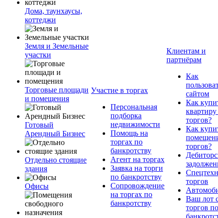
Дома, таунхаусы,
коттеджи
Земля и Земельные
Клиентам и
участки
партнёрам
Как
пользова
Торговые площади
Участие в торгах
сайтом
и помещения
Как купи
Персональная
квартиру
подборка
торгов?
недвижимости
Готовый
Как купи
Помощь на
Арендный Бизнес
помещени
торгах по
торгов?
банкротству
Дебиторс
Агент на торгах
Отдельно стоящие
задолжен
Заявка на торги
здания
Спецтехн
по банкротству
торгов
Сопровождение
Офисы
Автомоб
на торгах по
Ваш лот 
банкротству
торгов п
банкротс