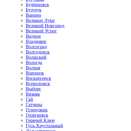
Будённовск
Бузулук
Ванино
Великие Луки
Великий Новгород
Великий Устюг
Видное
Владимир
Волгоград
Волгодонск
Волжский
Вологда
Волхов
Воронеж
Воскресенск
Всеволожск
Выборг
Вязьма
Гай
Гатчина
Геленджик
Георгиевск
Горячий Ключ
Гусь-Хрустальный
Дальнереченск