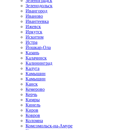
Зеленоградск
Зеленодольск
Ивангород
Иваново
Ивантеевка
Ижевск
Иркутск
Искитим
Истра
Йошкар-Ола
Казань
Калачинск
Калининград
Калуга
Камышин
Камышин
Канск
Кемерово
Керчь
Кимры
Кинель
Киров
Ковров
Коломна
Комсомольск-на-Амуре