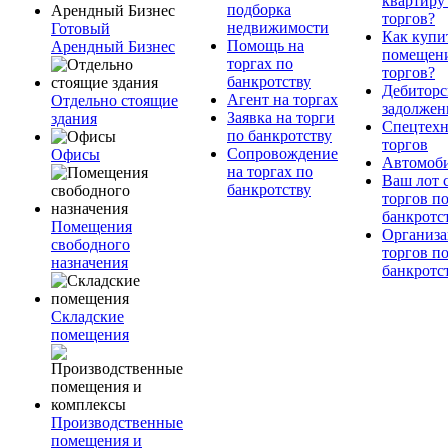
квартиру
подборка
торгов?
недвижимости
Готовый
Как купи
Помощь на
Арендный Бизнес
помещени
торгах по
торгов?
банкротству
Дебиторс
Агент на торгах
Отдельно стоящие
задолжен
Заявка на торги
здания
Спецтехн
по банкротству
торгов
Сопровождение
Офисы
Автомоб
на торгах по
Ваш лот 
банкротству
торгов п
банкротс
Помещения
Организа
свободного
торгов п
назначения
банкротс
Складские
помещения
Производственные
помещения и