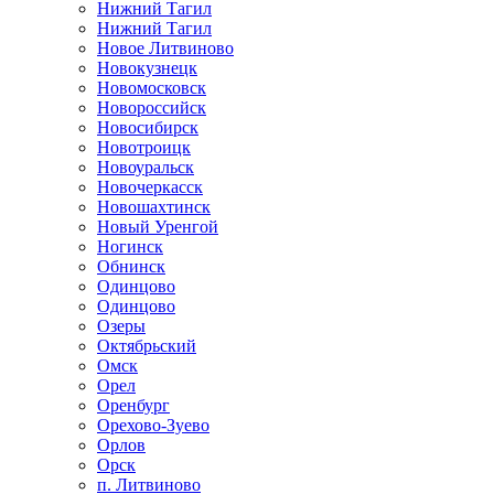
Нижний Тагил
Нижний Тагил
Новое Литвиново
Новокузнецк
Новомосковск
Новороссийск
Новосибирск
Новотроицк
Новоуральск
Новочеркасск
Новошахтинск
Новый Уренгой
Ногинск
Обнинск
Одинцово
Одинцово
Озеры
Октябрьский
Омск
Орел
Оренбург
Орехово-Зуево
Орлов
Орск
п. Литвиново