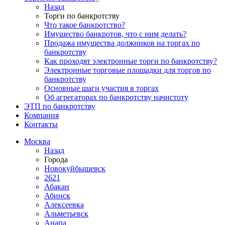
Назад
Торги по банкротству
Что такое банкротство?
Имущество банкротов, что с ним делать?
Продажа имущества должников на торгах по
банкротству
Как проходят электронные торги по банкротству?
Электронные торговые площадки для торгов по
банкротству
Основные шаги участия в торгах
Об агрегаторах по банкротству начистоту
ЭТП по банкротству
Компания
Контакты
Москва
Назад
Города
Новокуйбышевск
2621
Абакан
Абинск
Алексеевка
Альметьевск
Анапа