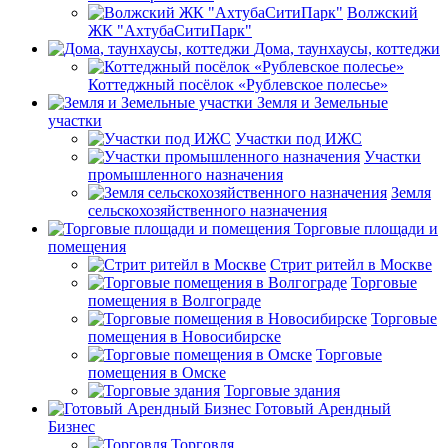
Волжский
ЖК "АхтубаСитиПарк"
Дома, таунхаусы, коттеджи
Коттеджный посёлок «Рублевское полесье»
Земля и Земельные
участки
Участки под ИЖС
Участки
промышленного назначения
Земля
сельскохозяйственного назначения
Торговые площади и
помещения
Стрит ритейл в Москве
Торговые
помещения в Волгограде
Торговые
помещения в Новосибирске
Торговые
помещения в Омске
Торговые здания
Готовый Арендный
Бизнес
Торговля