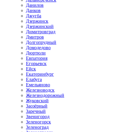
Данилов
Данков
Джугба
Дзержинск
Дзержинский
Димитровград
Дмитров
Долгопрудный
Домодедово
Дюртюли
Евпатория
Егорьевск
Ейск
Екатеринбург
Елабуга
Емельяново
Железноводск
Железнодорожный
Жуковский
Заозёрный
Заречный
Звенигород
Зеленогорск
Зеленоград