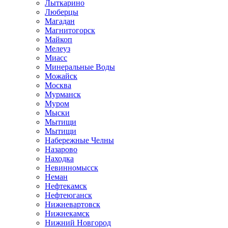
Лыткарино
Люберцы
Магадан
Магнитогорск
Майкоп
Мелеуз
Миасс
Минеральные Воды
Можайск
Москва
Мурманск
Муром
Мыски
Мытищи
Мытищи
Набережные Челны
Назарово
Находка
Невинномысск
Неман
Нефтекамск
Нефтеюганск
Нижневартовск
Нижнекамск
Нижний Новгород