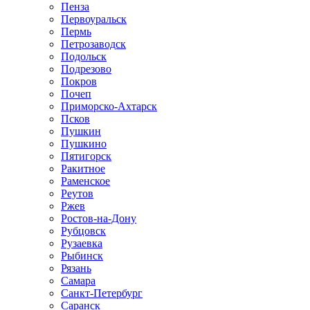
Пенза
Первоуральск
Пермь
Петрозаводск
Подольск
Подрезово
Покров
Почеп
Приморско-Ахтарск
Псков
Пушкин
Пушкино
Пятигорск
Ракитное
Раменское
Реутов
Ржев
Ростов-на-Дону
Рубцовск
Рузаевка
Рыбинск
Рязань
Самара
Санкт-Петербург
Саранск