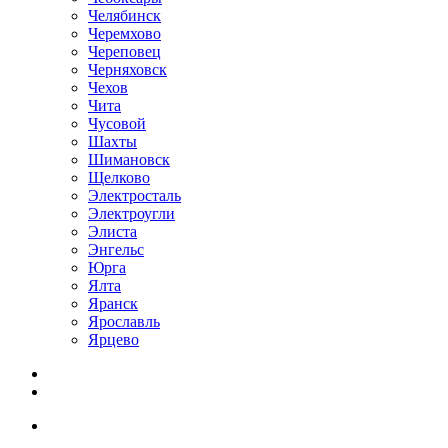
Челябинск
Черемхово
Череповец
Черняховск
Чехов
Чита
Чусовой
Шахты
Шимановск
Щелково
Электросталь
Электроугли
Элиста
Энгельс
Юрга
Ялта
Яранск
Ярославль
Ярцево