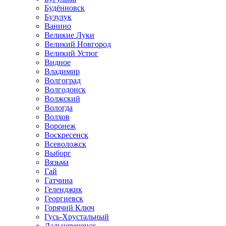
Будённовск
Бузулук
Ванино
Великие Луки
Великий Новгород
Великий Устюг
Видное
Владимир
Волгоград
Волгодонск
Волжский
Вологда
Волхов
Воронеж
Воскресенск
Всеволожск
Выборг
Вязьма
Гай
Гатчина
Геленджик
Георгиевск
Горячий Ключ
Гусь-Хрустальный
Дальнереченск