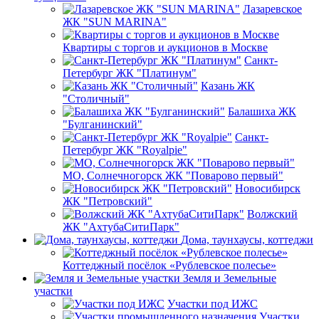
Лазаревское
ЖК "SUN MARINA"
Квартиры с торгов и аукционов в Москве
Санкт-
Петербург ЖК "Платинум"
Казань ЖК
"Столичный"
Балашиха ЖК
"Булганинский"
Санкт-
Петербург ЖК "Royalpie"
МО, Солнечногорск ЖК "Поварово первый"
Новосибирск
ЖК "Петровский"
Волжский
ЖК "АхтубаСитиПарк"
Дома, таунхаусы, коттеджи
Коттеджный посёлок «Рублевское полесье»
Земля и Земельные
участки
Участки под ИЖС
Участки