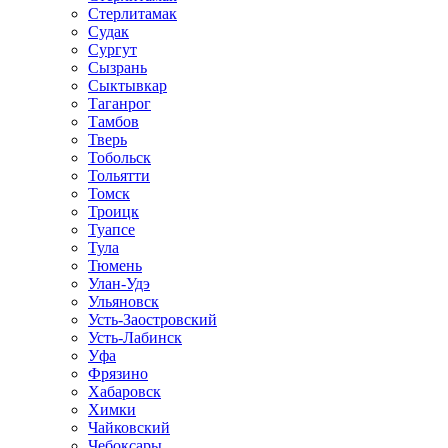
Стерлитамак
Судак
Сургут
Сызрань
Сыктывкар
Таганрог
Тамбов
Тверь
Тобольск
Тольятти
Томск
Троицк
Туапсе
Тула
Тюмень
Улан-Удэ
Ульяновск
Усть-Заостровский
Усть-Лабинск
Уфа
Фрязино
Хабаровск
Химки
Чайковский
Чебоксары