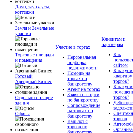
Дома, таунхаусы,
коттеджи
Земля и Земельные
участки
Клиентам и
партнёрам
Участие в торгах
Как
Торговые площади
Персональная
пользова
и помещения
подборка
сайтом
недвижимости
Как купи
Помощь на
квартиру
Готовый
торгах по
торгов?
Арендный Бизнес
банкротству
Как купи
Агент на торгах
помещени
Заявка на торги
торгов?
Отдельно стоящие
по банкротству
Дебиторс
здания
Сопровождение
задолжен
на торгах по
Спецтехн
Офисы
банкротству
торгов
Ваш лот с
Автомоб
торгов по
Организа
банкротству