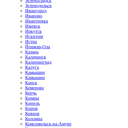
Зеленоградск
Зеленодольск
Ивангород
Иваново
Ивантеевка
Ижевск
Иркутск
Искитим
Истра
Йошкар-Ола
Казань
Калачинск
Калининград
Калуга
Камышин
Камышин
Канск
Кемерово
Керчь
Кимры
Кинель
Киров
Ковров
Коломна
Комсомольск-на-Амуре