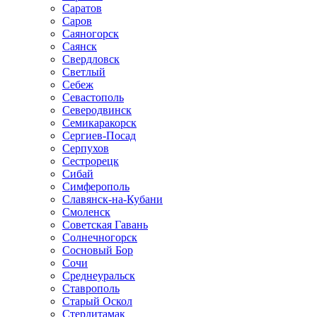
Саратов
Саров
Саяногорск
Саянск
Свердловск
Светлый
Себеж
Севастополь
Северодвинск
Семикаракорск
Сергиев-Посад
Серпухов
Сестрорецк
Сибай
Симферополь
Славянск-на-Кубани
Смоленск
Советская Гавань
Солнечногорск
Сосновый Бор
Сочи
Среднеуральск
Ставрополь
Старый Оскол
Стерлитамак