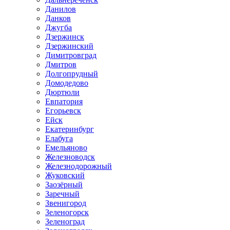
Данилов
Данков
Джугба
Дзержинск
Дзержинский
Димитровград
Дмитров
Долгопрудный
Домодедово
Дюртюли
Евпатория
Егорьевск
Ейск
Екатеринбург
Елабуга
Емельяново
Железноводск
Железнодорожный
Жуковский
Заозёрный
Заречный
Звенигород
Зеленогорск
Зеленоград