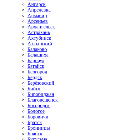
Ангарск
Апрелевка
Армавир
Арсеньев
Архангельск
Астрахань
Ахтубинск
Ахтырский
Балаково
Балашиха
Барнаул
Батайск
Белгород
Бердск
Берёзовский
Бийск
Биробиджан
Благовещенск
Богородск
Бологое
Боровичи
Братск
Бронницы
Брянск
Бугульма