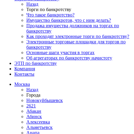
Назад
Торги по банкротству
Что такое банкротство?
Имущество банкротов, что с ним делать?
Продажа имущества должников на торгах по
банкротству
Как проходят электронные торги по банкротству?
Электронные торговые площадки для торгов по
банкротству
Основные шаги участия в торгах
Об агрегаторах по банкротству начистоту
ЭТП по банкротству
Компания
Контакты
Москва
Назад
Города
Новокуйбышевск
2621
Абакан
Абинск
Алексеевка
Альметьевск
Анапа