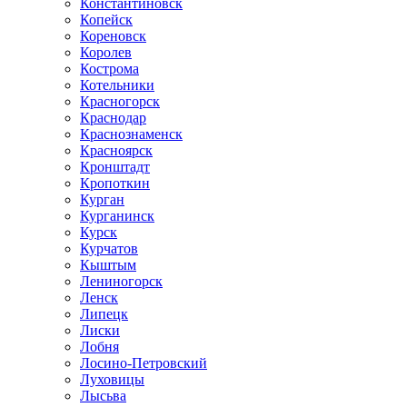
Константиновск
Копейск
Кореновск
Королев
Кострома
Котельники
Красногорск
Краснодар
Краснознаменск
Красноярск
Кронштадт
Кропоткин
Курган
Курганинск
Курск
Курчатов
Кыштым
Лениногорск
Ленск
Липецк
Лиски
Лобня
Лосино-Петровский
Луховицы
Лысьва