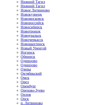
Нижний Тагил
Нижний Тагил
Новое Литвиново
Новокузнецк
Новомосковск
Новороссийск
Новосибирск
Новотроицк
Новоуральск
Новочеркасск
Новошахтинск
Новый Уренгой
Ногинск
Обнинск
Одинцово
Одинцово
Озеры
Октябрьский
Омск
Орел
Оренбург
Орехово-Зуево
Орлов
Орск
п. Литвиново