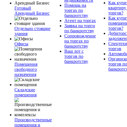
недвижимости
Как купи
Помощь на
квартиру
Готовый
торгах по
торгов?
Арендный Бизнес
банкротству
Как купи
Агент на торгах
помещени
Заявка на торги
торгов?
Отдельно стоящие
по банкротству
Дебиторс
здания
Сопровождение
задолжен
на торгах по
Спецтехн
Офисы
банкротству
торгов
Ваш лот с
Автомоб
торгов по
Организа
банкротству
торгов п
Помещения
банкротс
свободного
назначения
Складские
помещения
Производственные
помещения и