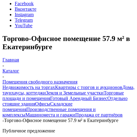
Facebook
Вконтакте
Instagram
Telegram
YouTube
Торгово-Офисное помещение 57.9 м² в
Екатеринбурге
Главная
-
Каталог
-
Помещения свободного назначения
Недвижимость на торгах
Квартиры с торгов и аукционов
Дома,
таунхаусы, коттеджи
Земля и Земельные участки
Торговые
площади и помещения
Готовый Арендный Бизнес
Отдельно
стоящие здания
Офисы
Складские
помещения
Производственные помещения и
комплексы
Машиноместа и гаражи
Продажа от партнёров
-
Торгово-Офисное помещение 57.9 м² в Екатеринбурге
Публичное предложение