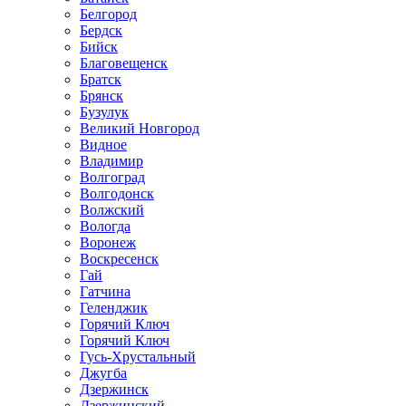
Белгород
Бердск
Бийск
Благовещенск
Братск
Брянск
Бузулук
Великий Новгород
Видное
Владимир
Волгоград
Волгодонск
Волжский
Вологда
Воронеж
Воскресенск
Гай
Гатчина
Геленджик
Горячий Ключ
Горячий Ключ
Гусь-Хрустальный
Джугба
Дзержинск
Дзержинский