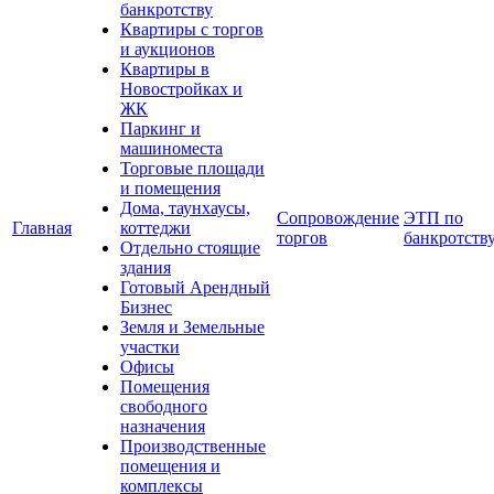
банкротству
Квартиры с торгов
и аукционов
Квартиры в
Новостройках и
ЖК
Паркинг и
машиноместа
Торговые площади
и помещения
Дома, таунхаусы,
Сопровождение
ЭТП по
Главная
коттеджи
торгов
банкротств
Отдельно стоящие
здания
Готовый Арендный
Бизнес
Земля и Земельные
участки
Офисы
Помещения
свободного
назначения
Производственные
помещения и
комплексы