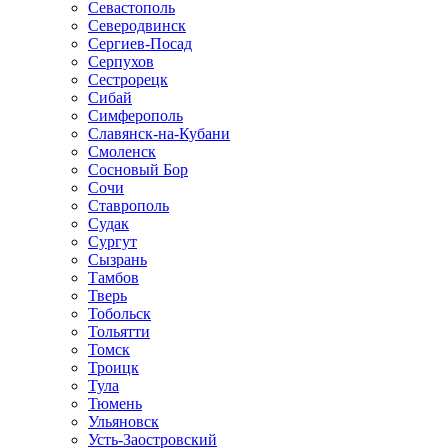
Севастополь
Северодвинск
Сергиев-Посад
Серпухов
Сестрорецк
Сибай
Симферополь
Славянск-на-Кубани
Смоленск
Сосновый Бор
Сочи
Ставрополь
Судак
Сургут
Сызрань
Тамбов
Тверь
Тобольск
Тольятти
Томск
Троицк
Тула
Тюмень
Ульяновск
Усть-Заостровский