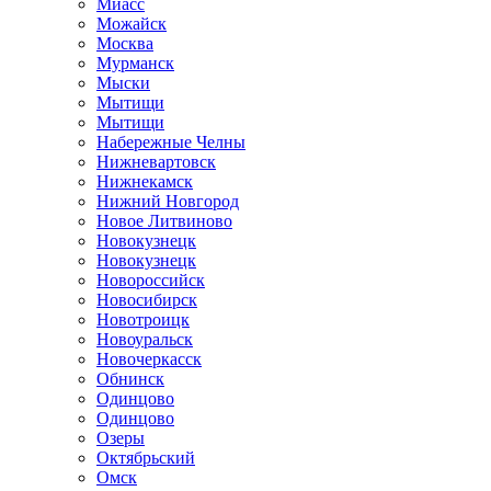
Миасс
Можайск
Москва
Мурманск
Мыски
Мытищи
Мытищи
Набережные Челны
Нижневартовск
Нижнекамск
Нижний Новгород
Новое Литвиново
Новокузнецк
Новокузнецк
Новороссийск
Новосибирск
Новотроицк
Новоуральск
Новочеркасск
Обнинск
Одинцово
Одинцово
Озеры
Октябрьский
Омск