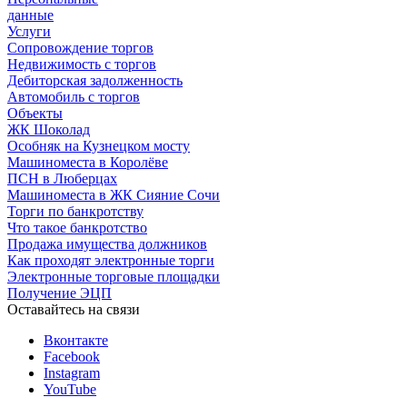
данные
Услуги
Сопровождение торгов
Недвижимость с торгов
Дебиторская задолженность
Автомобиль с торгов
Объекты
ЖК Шоколад
Особняк на Кузнецком мосту
Машиноместа в Королёве
ПСН в Люберцах
Машиноместа в ЖК Сияние Сочи
Торги по банкротству
Что такое банкротство
Продажа имущества должников
Как проходят электронные торги
Электронные торговые площадки
Получение ЭЦП
Оставайтесь на связи
Вконтакте
Facebook
Instagram
YouTube