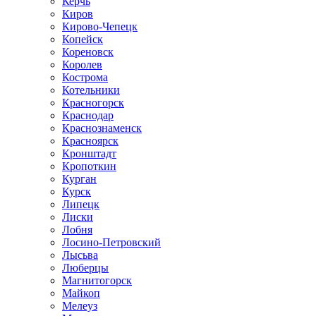
Керчь
Киров
Кирово-Чепецк
Копейск
Кореновск
Королев
Кострома
Котельники
Красногорск
Краснодар
Краснознаменск
Красноярск
Кронштадт
Кропоткин
Курган
Курск
Липецк
Лиски
Лобня
Лосино-Петровский
Лысьва
Люберцы
Магнитогорск
Майкоп
Мелеуз