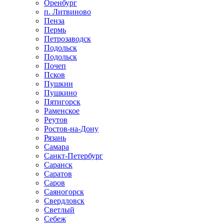
Оренбург
п. Литвиново
Пенза
Пермь
Петрозаводск
Подольск
Подольск
Почеп
Псков
Пушкин
Пушкино
Пятигорск
Раменское
Реутов
Ростов-на-Дону
Рязань
Самара
Санкт-Петербург
Саранск
Саратов
Саров
Саяногорск
Свердловск
Светлый
Себеж