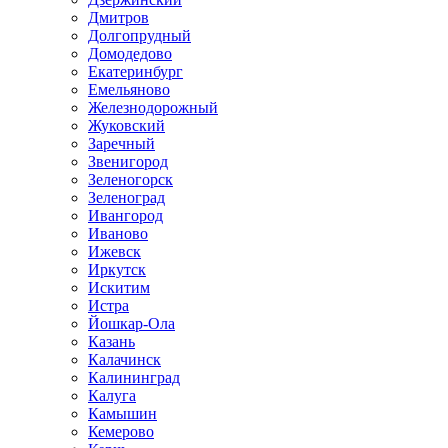
Дмитров
Долгопрудный
Домодедово
Екатеринбург
Емельяново
Железнодорожный
Жуковский
Заречный
Звенигород
Зеленогорск
Зеленоград
Ивангород
Иваново
Ижевск
Иркутск
Искитим
Истра
Йошкар-Ола
Казань
Калачинск
Калининград
Калуга
Камышин
Кемерово