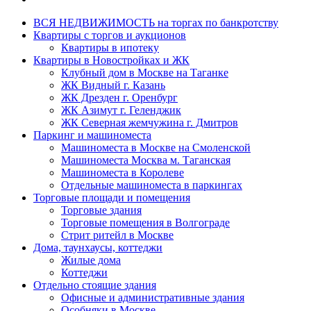
ВСЯ НЕДВИЖИМОСТЬ на торгах по банкротству
Квартиры с торгов и аукционов
Квартиры в ипотеку
Квартиры в Новостройках и ЖК
Клубный дом в Москве на Таганке
ЖК Видный г. Казань
ЖК Дрезден г. Оренбург
ЖК Азимут г. Геленджик
ЖК Северная жемчужина г. Дмитров
Паркинг и машиноместа
Машиноместа в Москве на Смоленской
Машиноместа Москва м. Таганская
Машиноместа в Королеве
Отдельные машиноместа в паркингах
Торговые площади и помещения
Торговые здания
Торговые помещения в Волгограде
Стрит ритейл в Москве
Дома, таунхаусы, коттеджи
Жилые дома
Коттеджи
Отдельно стоящие здания
Офисные и административные здания
Особняки в Москве