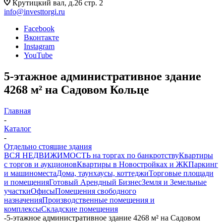
Крутицкий вал, д.26 стр. 2
info@investtorgi.ru
Facebook
Вконтакте
Instagram
YouTube
5-этажное административное здание
4268 м² на Садовом Кольце
Главная
-
Каталог
-
Отдельно стоящие здания
ВСЯ НЕДВИЖИМОСТЬ на торгах по банкротству
Квартиры
с торгов и аукционов
Квартиры в Новостройках и ЖК
Паркинг
и машиноместа
Дома, таунхаусы, коттеджи
Торговые площади
и помещения
Готовый Арендный Бизнес
Земля и Земельные
участки
Офисы
Помещения свободного
назначения
Производственные помещения и
комплексы
Складские помещения
-
5-этажное административное здание 4268 м² на Садовом