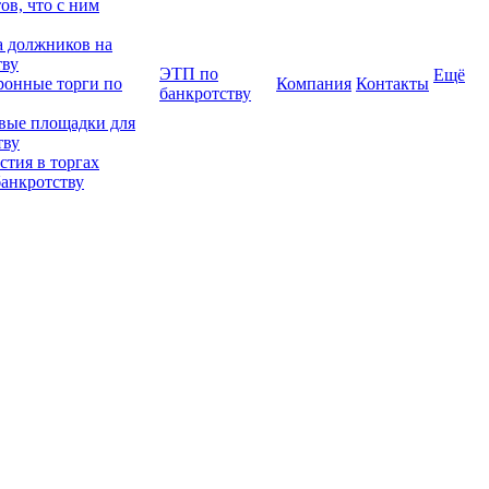
в, что с ним
 должников на
тву
ЭТП по
Ещё
ронные торги по
Компания
Контакты
банкротству
вые площадки для
тву
тия в торгах
банкротству