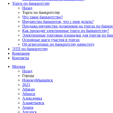
Торги по банкротству
Назад
Торги по банкротству
Что такое банкротство?
Имущество банкротов, что с ним делать?
Продажа имущества должников на торгах по банкро
Как проходят электронные торги по банкротству?
Электронные торговые площадки для торгов по бан
Основные шаги участия в торгах
Об агрегаторах по банкротству начистоту
ЭТП по банкротству
Компания
Контакты
Москва
Назад
Города
Новокуйбышевск
2621
Абакан
Абинск
Алексеевка
Альметьевск
Анапа
Ангарск