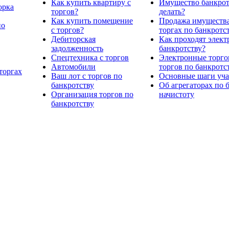
Как купить квартиру с
Имущество банкрото
орка
торгов?
делать?
Как купить помещение
Продажа имущества
по
с торгов?
торгах по банкротс
Дебиторская
Как проходят элект
задолженность
банкротству?
Спецтехника с торгов
Электронные торго
Автомобили
торгов по банкротс
торгах
Ваш лот с торгов по
Основные шаги учас
банкротству
Об агрегаторах по 
Организация торгов по
начистоту
банкротству