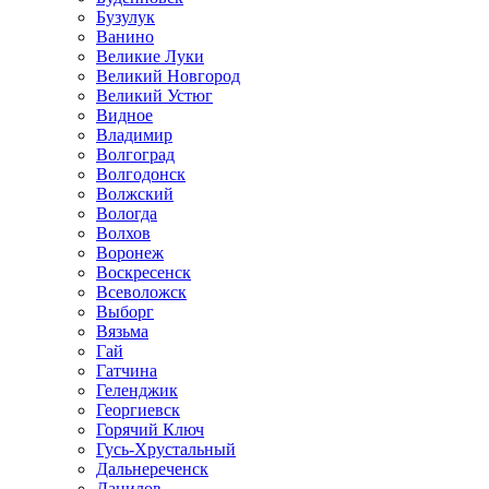
Бузулук
Ванино
Великие Луки
Великий Новгород
Великий Устюг
Видное
Владимир
Волгоград
Волгодонск
Волжский
Вологда
Волхов
Воронеж
Воскресенск
Всеволожск
Выборг
Вязьма
Гай
Гатчина
Геленджик
Георгиевск
Горячий Ключ
Гусь-Хрустальный
Дальнереченск
Данилов