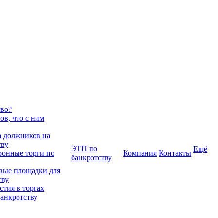
тво?
в, что с ним
 должников на
тву
ЭТП по
Ещё
ронные торги по
Компания
Контакты
банкротству
вые площадки для
тву
тия в торгах
банкротству