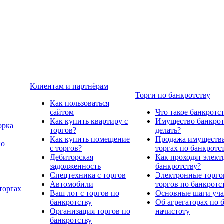
Клиентам и партнёрам
Торги по банкротству
Как пользоваться
сайтом
Что такое банкротс
Как купить квартиру с
Имущество банкрото
орка
торгов?
делать?
Как купить помещение
Продажа имущества
по
с торгов?
торгах по банкротс
Дебиторская
Как проходят элект
задолженность
банкротству?
Спецтехника с торгов
Электронные торго
Автомобили
торгов по банкротс
торгах
Ваш лот с торгов по
Основные шаги учас
банкротству
Об агрегаторах по 
Организация торгов по
начистоту
банкротству