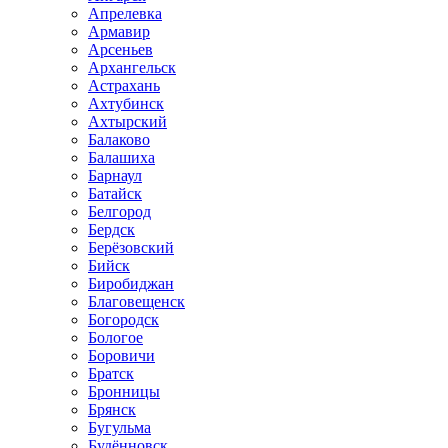
Апрелевка
Армавир
Арсеньев
Архангельск
Астрахань
Ахтубинск
Ахтырский
Балаково
Балашиха
Барнаул
Батайск
Белгород
Бердск
Берёзовский
Бийск
Биробиджан
Благовещенск
Богородск
Бологое
Боровичи
Братск
Бронницы
Брянск
Бугульма
Будённовск