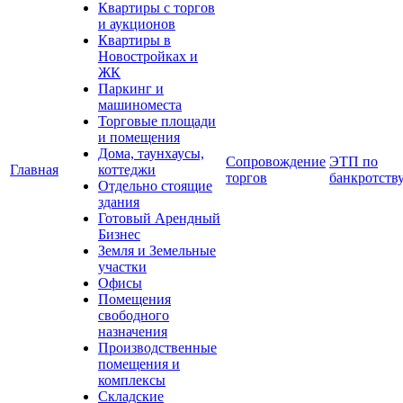
Квартиры с торгов
и аукционов
Квартиры в
Новостройках и
ЖК
Паркинг и
машиноместа
Торговые площади
и помещения
Дома, таунхаусы,
Сопровождение
ЭТП по
Главная
коттеджи
торгов
банкротств
Отдельно стоящие
здания
Готовый Арендный
Бизнес
Земля и Земельные
участки
Офисы
Помещения
свободного
назначения
Производственные
помещения и
комплексы
Складские