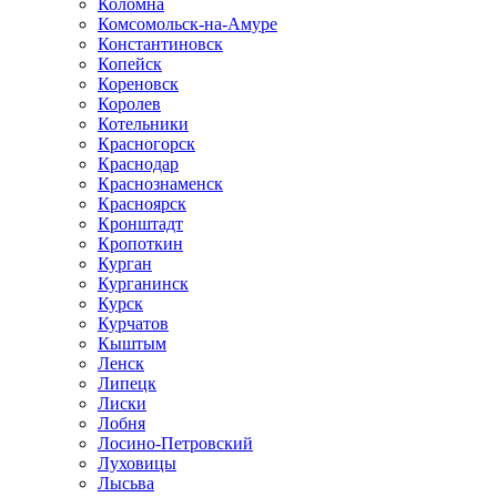
Коломна
Комсомольск-на-Амуре
Константиновск
Копейск
Кореновск
Королев
Котельники
Красногорск
Краснодар
Краснознаменск
Красноярск
Кронштадт
Кропоткин
Курган
Курганинск
Курск
Курчатов
Кыштым
Ленск
Липецк
Лиски
Лобня
Лосино-Петровский
Луховицы
Лысьва