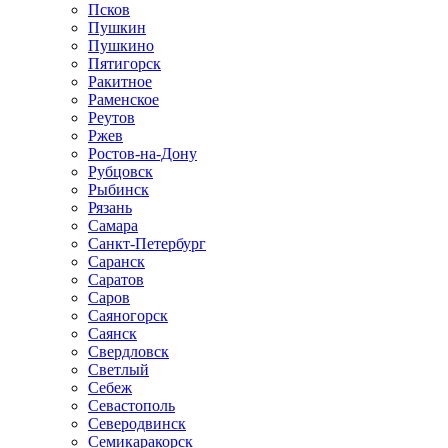
Псков
Пушкин
Пушкино
Пятигорск
Ракитное
Раменское
Реутов
Ржев
Ростов-на-Дону
Рубцовск
Рыбинск
Рязань
Самара
Санкт-Петербург
Саранск
Саратов
Саров
Саяногорск
Саянск
Свердловск
Светлый
Себеж
Севастополь
Северодвинск
Семикаракорск