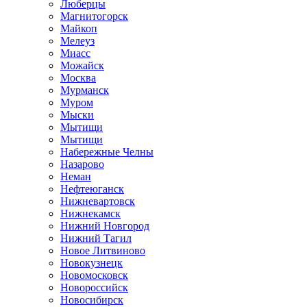
Люберцы
Магнитогорск
Майкоп
Мелеуз
Миасс
Можайск
Москва
Мурманск
Муром
Мыски
Мытищи
Мытищи
Набережные Челны
Назарово
Неман
Нефтеюганск
Нижневартовск
Нижнекамск
Нижний Новгород
Нижний Тагил
Новое Литвиново
Новокузнецк
Новомосковск
Новороссийск
Новосибирск