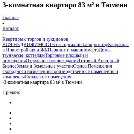
3-комнатная квартира 83 м² в Тюмени
Главная
-
Каталог
-
Квартиры с торгов и аукционов
ВСЯ НЕДВИЖИМОСТЬ на торгах по банкротству
Квартиры
в Новостройках и ЖК
Паркинг и машиноместа
Дома,
таунхаусы, коттеджи
Торговые площади и
помещения
Отдельно стоящие здания
Готовый Арендный
Бизнес
Земля и Земельные участки
Офисы
Помещения
свободного назначения
Производственные помещения и
комплексы
Складские помещения
-
3-комнатная квартира 83 м² в Тюмени
Продано