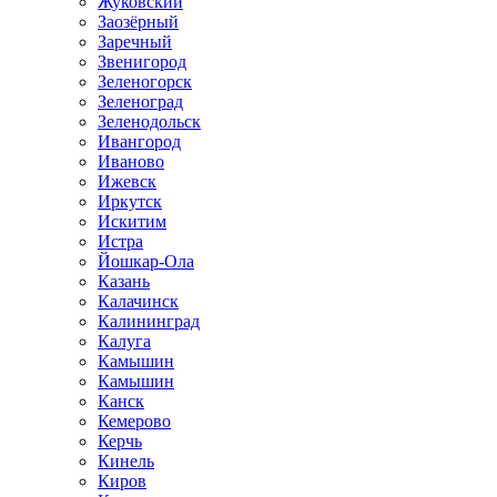
Жуковский
Заозёрный
Заречный
Звенигород
Зеленогорск
Зеленоград
Зеленодольск
Ивангород
Иваново
Ижевск
Иркутск
Искитим
Истра
Йошкар-Ола
Казань
Калачинск
Калининград
Калуга
Камышин
Камышин
Канск
Кемерово
Керчь
Кинель
Киров