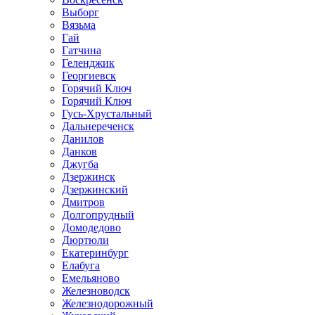
Выборг
Вязьма
Гай
Гатчина
Геленджик
Георгиевск
Горячий Ключ
Горячий Ключ
Гусь-Хрустальный
Дальнереченск
Данилов
Данков
Джугба
Дзержинск
Дзержинский
Дмитров
Долгопрудный
Домодедово
Дюртюли
Екатеринбург
Елабуга
Емельяново
Железноводск
Железнодорожный