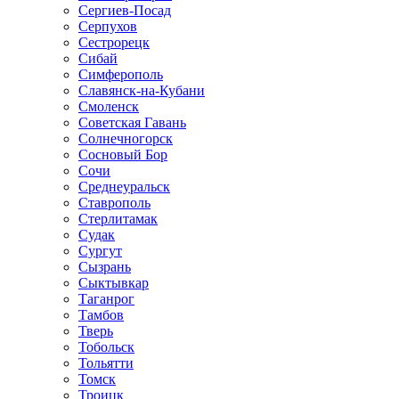
Сергиев-Посад
Серпухов
Сестрорецк
Сибай
Симферополь
Славянск-на-Кубани
Смоленск
Советская Гавань
Солнечногорск
Сосновый Бор
Сочи
Среднеуральск
Ставрополь
Стерлитамак
Судак
Сургут
Сызрань
Сыктывкар
Таганрог
Тамбов
Тверь
Тобольск
Тольятти
Томск
Троицк