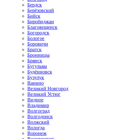
Бердск
Берёзовский
Бийск
Биробиджан
Благовещенск
Богородск
Бологое
Боровичи
Братск
Бронницы
Брянск
Бугульма
Будённовск
Бузулук
Ванино
Великий Новгород
Великий Устюг
Видное
Владимир
Волгоград
Волгодонск
Волжский
Вологда
Воронеж
Воскресенск