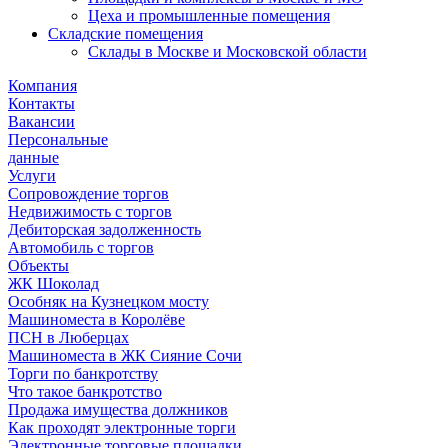
Цеха и промышленные помещения
Складские помещения
Склады в Москве и Московской области
Компания
Контакты
Вакансии
Персональные
данные
Услуги
Сопровождение торгов
Недвижимость с торгов
Дебиторская задолженность
Автомобиль с торгов
Объекты
ЖК Шоколад
Особняк на Кузнецком мосту
Машиноместа в Королёве
ПСН в Люберцах
Машиноместа в ЖК Сияние Сочи
Торги по банкротству
Что такое банкротство
Продажа имущества должников
Как проходят электронные торги
Электронные торговые площадки