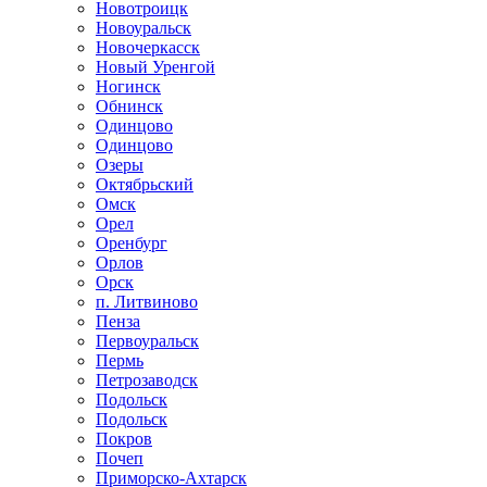
Новотроицк
Новоуральск
Новочеркасск
Новый Уренгой
Ногинск
Обнинск
Одинцово
Одинцово
Озеры
Октябрьский
Омск
Орел
Оренбург
Орлов
Орск
п. Литвиново
Пенза
Первоуральск
Пермь
Петрозаводск
Подольск
Подольск
Покров
Почеп
Приморско-Ахтарск