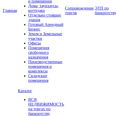
и помещения
Дома, таунхаусы,
Сопровождение
ЭТП по
Главная
коттеджи
торгов
банкротств
Отдельно стоящие
здания
Готовый Арендный
Бизнес
Земля и Земельные
участки
Офисы
Помещения
свободного
назначения
Производственные
помещения и
комплексы
Складские
помещения
Каталог
ВСЯ
НЕДВИЖИМОСТЬ
на торгах по
банкротству