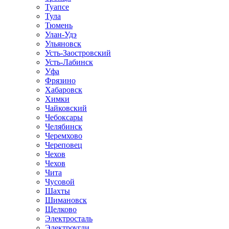
Туапсе
Тула
Тюмень
Улан-Удэ
Ульяновск
Усть-Заостровский
Усть-Лабинск
Уфа
Фрязино
Хабаровск
Химки
Чайковский
Чебоксары
Челябинск
Черемхово
Череповец
Чехов
Чехов
Чита
Чусовой
Шахты
Шимановск
Щелково
Электросталь
Электроугли