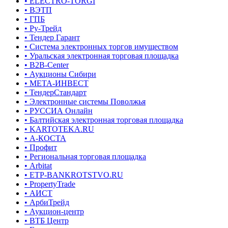
• ELECTRO-TORGI
• ВЭТП
• ГПБ
• Ру-Трейд
• Тендер Гарант
• Система электронных торгов имуществом
• Уральская электронная торговая площадка
• B2B-Center
• Аукционы Сибири
• МЕТА-ИНВЕСТ
• ТендерСтандарт
• Электронные системы Поволжья
• РУССИА Онлайн
• Балтийская электронная торговая площадка
• KARTOTEKA.RU
• А-КОСТА
• Профит
• Региональная торговая площадка
• Arbitat
• ETP-BANKROTSTVO.RU
• PropertyTrade
• АИСТ
• АрбиТрейд
• Аукцион-центр
• ВТБ Центр