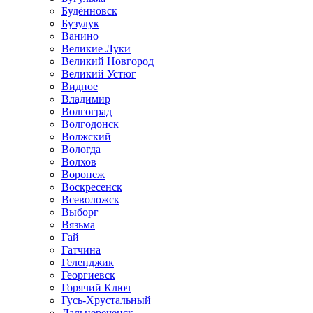
Будённовск
Бузулук
Ванино
Великие Луки
Великий Новгород
Великий Устюг
Видное
Владимир
Волгоград
Волгодонск
Волжский
Вологда
Волхов
Воронеж
Воскресенск
Всеволожск
Выборг
Вязьма
Гай
Гатчина
Геленджик
Георгиевск
Горячий Ключ
Гусь-Хрустальный
Дальнереченск