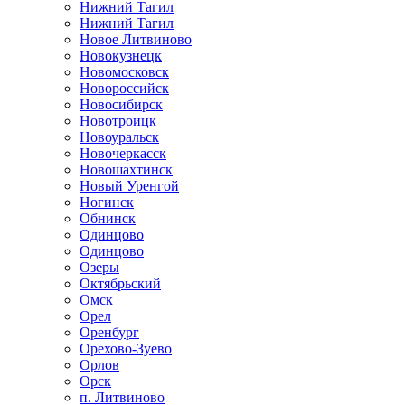
Нижний Тагил
Нижний Тагил
Новое Литвиново
Новокузнецк
Новомосковск
Новороссийск
Новосибирск
Новотроицк
Новоуральск
Новочеркасск
Новошахтинск
Новый Уренгой
Ногинск
Обнинск
Одинцово
Одинцово
Озеры
Октябрьский
Омск
Орел
Оренбург
Орехово-Зуево
Орлов
Орск
п. Литвиново