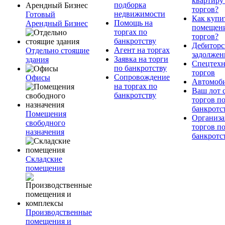
квартиру
подборка
торгов?
недвижимости
Готовый
Как купи
Помощь на
Арендный Бизнес
помещени
торгах по
торгов?
банкротству
Дебиторс
Агент на торгах
Отдельно стоящие
задолжен
Заявка на торги
здания
Спецтехн
по банкротству
торгов
Сопровождение
Офисы
Автомоб
на торгах по
Ваш лот 
банкротству
торгов п
банкротс
Помещения
Организа
свободного
торгов п
назначения
банкротс
Складские
помещения
Производственные
помещения и