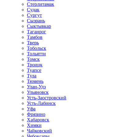
Стерлитамак
Судак
Сургут
Сызрань
Сыктывкар
Таганрог
Тамбов
Тверь
Тобольск
Тольятти
Томск
Троицк
Туапсе
Тула
Тюмень
Улан-Удэ
Ульяновск
Усть-Заостровский
Усть-Лабинск
Уфа
Фрязино
Хабаровск
Химки
Чайковский
Чебоксары