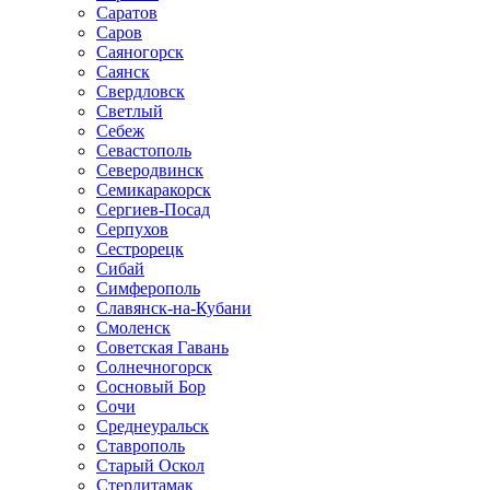
Саратов
Саров
Саяногорск
Саянск
Свердловск
Светлый
Себеж
Севастополь
Северодвинск
Семикаракорск
Сергиев-Посад
Серпухов
Сестрорецк
Сибай
Симферополь
Славянск-на-Кубани
Смоленск
Советская Гавань
Солнечногорск
Сосновый Бор
Сочи
Среднеуральск
Ставрополь
Старый Оскол
Стерлитамак