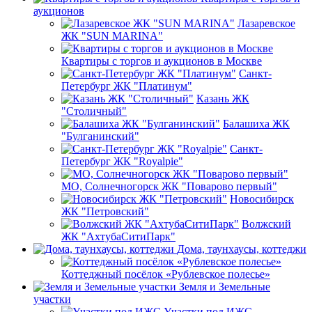
аукционов
Лазаревское
ЖК "SUN MARINA"
Квартиры с торгов и аукционов в Москве
Санкт-
Петербург ЖК "Платинум"
Казань ЖК
"Столичный"
Балашиха ЖК
"Булганинский"
Санкт-
Петербург ЖК "Royalpie"
МО, Солнечногорск ЖК "Поварово первый"
Новосибирск
ЖК "Петровский"
Волжский
ЖК "АхтубаСитиПарк"
Дома, таунхаусы, коттеджи
Коттеджный посёлок «Рублевское полесье»
Земля и Земельные
участки
Участки под ИЖС