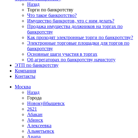
Назад
Торги по банкротству
Что такое банкротство?
Имущество банкротов, что с ним делать?
Продажа имущества должников на торгах по
банкротству
Как проходят электронные торги по банкротству?
Электронные торговые площадки для торгов по
банкротству
Основные шаги участия в торгах
Об агрегаторах по банкротству начистоту
ЭТП по банкротству
Компания
Контакты
Москва
Назад
Города
Новокуйбышевск
2621
Абакан
Абинск
Алексеевка
Альметьевск
Анапа