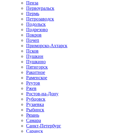
Пенза
Первоуральск
Пермь
Петрозаводск
Подольск
Подрезово
Покров
Почеп
Приморско-Ахтарск
Псков
Пушкин
Пушкино
Пятигорск
Ракитное
Раменское
Реутов
Ржев
Ростов-на-Дону
Рубцовск
Рузаевка
Рыбинск
Рязань
Самара
Санкт-Петербург
Саранск