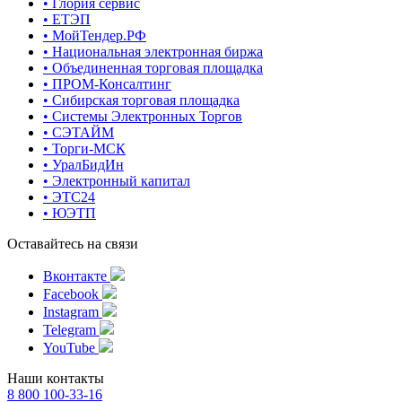
• Глория сервис
• ЕТЭП
• МойТендер.РФ
• Национальная электронная биржа
• Объединенная торговая площадка
• ПРОМ-Консалтинг
• Сибирская торговая площадка
• Системы Электронных Торгов
• СЭТАЙМ
• Торги-МСК
• УралБидИн
• Электронный капитал
• ЭТС24
• ЮЭТП
Оставайтесь на связи
Вконтакте
Facebook
Instagram
Telegram
YouTube
Наши контакты
8 800 100-33-16