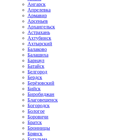
Ангарск
Апрелевка
Армавир
Арсеньев
Архангельск
Астрахань
Ахтубинск
Ахтырский
Балаково
Балашиха
Барнаул
Батайск
Белгород
Бердск
Берёзовский
Бийск
Биробиджан
Благовещенск
Богородск
Бологое
Боровичи
Братск
Бронницы
Брянск
Бугульма