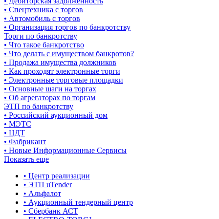
• Дебиторская задолженность
• Спецтехника с торгов
• Автомобиль с торгов
• Организация торгов по банкротству
Торги по банкротству
• Что такое банкротство
• Что делать с имуществом банкротов?
• Продажа имущества должников
• Как проходят электронные торги
• Электронные торговые площадки
• Основные шаги на торгах
• Об агрегаторах по торгам
ЭТП по банкротству
• Российский аукционный дом
• МЭТС
• ЦДТ
• Фабрикант
• Новые Информационные Сервисы
Показать еще
• Центр реализации
• ЭТП uTender
• Альфалот
• Аукционный тендерный центр
• Сбербанк АСТ