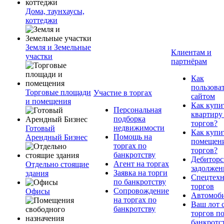
Дома, таунхаусы,
коттеджи
Земля и Земельные
Клиентам и
участки
партнёрам
Как
пользова
Торговые площади
Участие в торгах
сайтом
и помещения
Как купи
Персональная
квартиру
подборка
торгов?
недвижимости
Готовый
Как купи
Помощь на
Арендный Бизнес
помещени
торгах по
торгов?
банкротству
Дебиторс
Агент на торгах
Отдельно стоящие
задолжен
Заявка на торги
здания
Спецтехн
по банкротству
торгов
Сопровождение
Офисы
Автомоб
на торгах по
Ваш лот 
банкротству
торгов п
банкротс