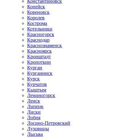
Константиновск
Копейск
Кореновск
Королев
Кострома
Котельники
Красногорск
Краснодар
Краснознаменск
Красноярск
Кронштадт
Кропоткин
Курган
Курганинск
Курск
Курчатов
Кыштым
Лениногорск
Ленск
Липецк
Лиски
Лобня
Лосино-Петровский
Луховицы
Лысьва