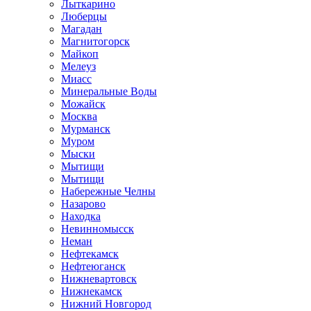
Лыткарино
Люберцы
Магадан
Магнитогорск
Майкоп
Мелеуз
Миасс
Минеральные Воды
Можайск
Москва
Мурманск
Муром
Мыски
Мытищи
Мытищи
Набережные Челны
Назарово
Находка
Невинномысск
Неман
Нефтекамск
Нефтеюганск
Нижневартовск
Нижнекамск
Нижний Новгород