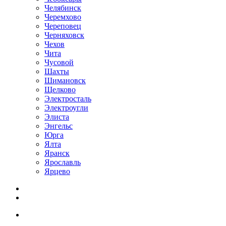
Челябинск
Черемхово
Череповец
Черняховск
Чехов
Чита
Чусовой
Шахты
Шимановск
Щелково
Электросталь
Электроугли
Элиста
Энгельс
Юрга
Ялта
Яранск
Ярославль
Ярцево