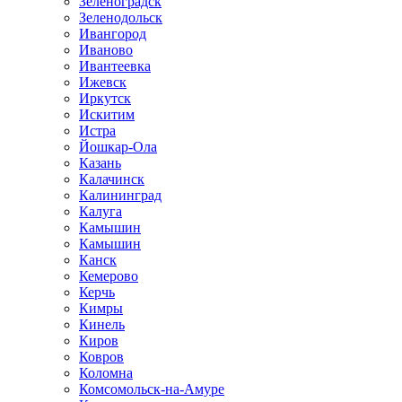
Зеленоградск
Зеленодольск
Ивангород
Иваново
Ивантеевка
Ижевск
Иркутск
Искитим
Истра
Йошкар-Ола
Казань
Калачинск
Калининград
Калуга
Камышин
Камышин
Канск
Кемерово
Керчь
Кимры
Кинель
Киров
Ковров
Коломна
Комсомольск-на-Амуре