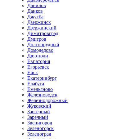
Данилов
Данков
Джугба
Дзержинск
Дзержинский
Димитровград
Дмитров
Долгопрудный
Домодедово
Дюртюли
Евпатория
Егорьевск
Ейск
Екатеринбург
Елабуга
Емельяново
Железноводск
Железнодорожный
Жуковский
Заозёрный
Заречный
Звенигород
Зеленогорск
Зеленоград