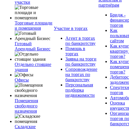
участки
партнёрам
Бридж -
финанси
Торговые площади
торгов
и помещения
Участие в торгах
Как
пользова
Агент в торгах
сайтом
по банкротству
Готовый
Как купи
Помощь в
Арендный Бизнес
квартиру
торгах
торгов?
Заявка на торги
Как купи
по банкротству
Отдельно стоящие
помещени
Сопровождение
здания
торгов?
на торгах по
Дебиторс
банкротству
Офисы
задолжен
Персональная
Спецтехн
подборка
торгов
недвижимости
Автомоб
Помещения
Оценка
свободного
имущест
назначения
Организа
торгов п
банкротс
Складские