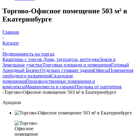
Торгово-Офисное помещение 503 м² в
Екатеринбурге
Главная
-
Каталог
-
Недвижимость на торгах
Квартиры с торгов
Дома, таунхаусы, коттеджи
Земля и
Земельные участки
Торговые площади и помещения
Готовый
Арендный Бизнес
Отдельно стоящие здания
Офисы
Помещения
свободного назначения
Складские
помещения
Производственные помещения и
комплексы
Машиноместа и гаражи
Продажа от партнёров
-
Торгово-Офисное помещение 503 м² в Екатеринбурге
Аукцион