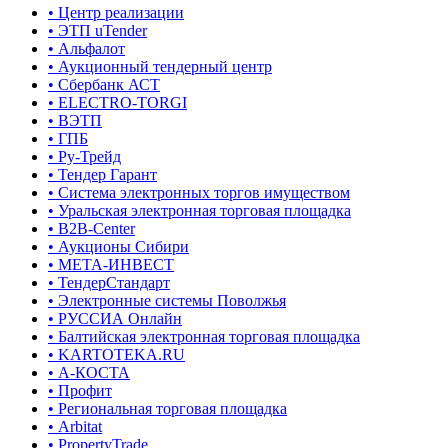
• Центр реализации
• ЭТП uTender
• Альфалот
• Аукционный тендерный центр
• Сбербанк АСТ
• ELECTRO-TORGI
• ВЭТП
• ГПБ
• Ру-Трейд
• Тендер Гарант
• Система электронных торгов имуществом
• Уральская электронная торговая площадка
• B2B-Center
• Аукционы Сибири
• МЕТА-ИНВЕСТ
• ТендерСтандарт
• Электронные системы Поволжья
• РУССИА Онлайн
• Балтийская электронная торговая площадка
• KARTOTEKA.RU
• А-КОСТА
• Профит
• Региональная торговая площадка
• Arbitat
• PropertyTrade