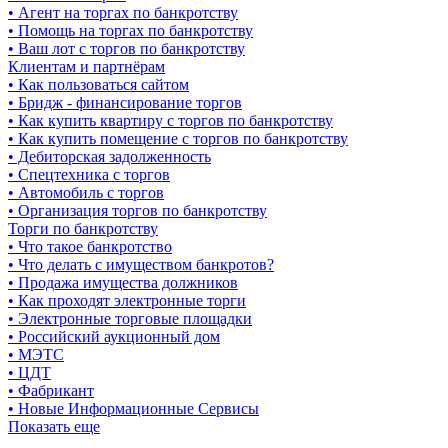
• Агент на торгах по банкротству
• Помощь на торгах по банкротству
• Ваш лот с торгов по банкротству
Клиентам и партнёрам
• Как пользоваться сайтом
• Бридж - финансирование торгов
• Как купить квартиру с торгов по банкротству
• Как купить помещение с торгов по банкротству
• Дебиторская задолженность
• Спецтехника с торгов
• Автомобиль с торгов
• Организация торгов по банкротству
Торги по банкротству
• Что такое банкротство
• Что делать с имуществом банкротов?
• Продажа имущества должников
• Как проходят электронные торги
• Электронные торговые площадки
• Российский аукционный дом
• МЭТС
• ЦДТ
• Фабрикант
• Новые Информационные Сервисы
Показать еще