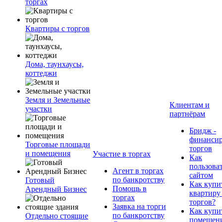
торгах
Квартиры с торгов
Дома, таунхаусы,
коттеджи
Земля и Земельные
Клиентам и
участки
партнёрам
Бридж -
финанси
Торговые площади
торгов
и помещения
Участие в торгах
Как
пользова
Агент в торгах
сайтом
по банкротству
Готовый
Как купи
Помощь в
Арендный Бизнес
квартиру
торгах
торгов?
Заявка на торги
Как купи
по банкротству
Отдельно стоящие
помещени