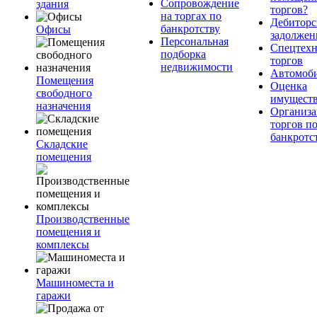
Сопровождение
здания
торгов?
на торгах по
Дебиторс
банкротству
Офисы
задолжен
Персональная
Спецтехн
подборка
торгов
недвижимости
Автомоб
Помещения
Оценка
свободного
имущест
назначения
Организа
торгов п
банкротс
Складские
помещения
Производственные
помещения и
комплексы
Машиноместа и
гаражи