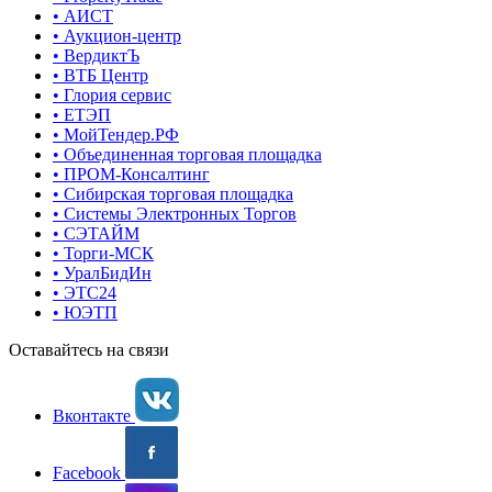
• АИСТ
• Аукцион-центр
• ВердиктЪ
• ВТБ Центр
• Глория сервис
• ЕТЭП
• МойТендер.РФ
• Объединенная торговая площадка
• ПРОМ-Консалтинг
• Сибирская торговая площадка
• Системы Электронных Торгов
• СЭТАЙМ
• Торги-МСК
• УралБидИн
• ЭТС24
• ЮЭТП
Оставайтесь на связи
Вконтакте
Facebook