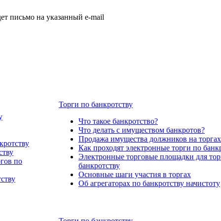
т письмо на указанный e-mail
Торги по банкротству
у
Что такое банкротство?
Что делать с имуществом банкротов?
Продажа имущества должников на торгах
кротству
Как проходят электронные торги по банк
ству
Электронные торговые площадки для тор
ргов по
банкротству
Основные шаги участия в торгах
тству
Об агрегаторах по банкротству начистоту
Торги по банкротству