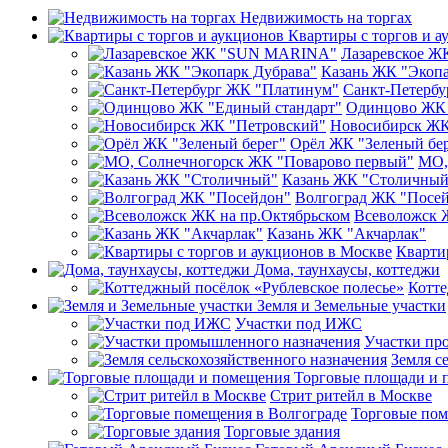
Недвижимость на торгах
Квартиры с торгов и а
Лазаревское 
Казань ЖК "Экопа
Санкт-Петерб
Одинцово ЖК 
Новосибирск ЖК
Орёл ЖК "Зеленый бе
МО,
Казань ЖК "Столичный
Волгоград ЖК "Посе
Всеволожск 
Казань ЖК "Акчарлак"
Кварти
Дома, таунхаусы, коттеджи
Котте
Земля и Земельные участки
Участки под ИЖС
Участки пр
Земля с
Торговые площади и 
Стрит ритейл в Москве
Торговые пом
Торговые здания