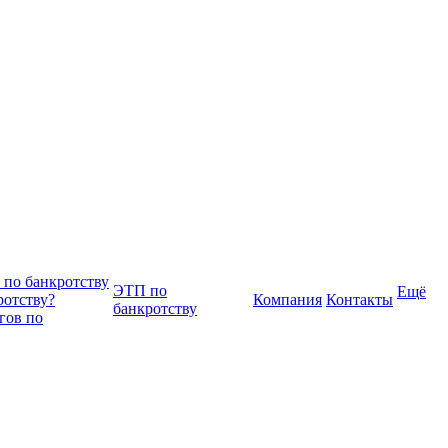
 по банкротству
ЭТП по
Ещё
ротству?
Компания
Контакты
банкротству
гов по