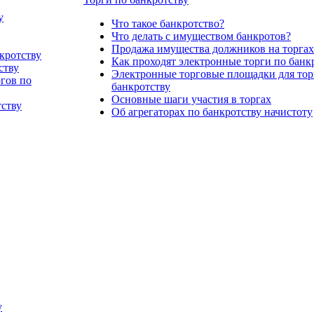
у
Что такое банкротство?
Что делать с имуществом банкротов?
Продажа имущества должников на торгах
кротству
Как проходят электронные торги по банк
ству
Электронные торговые площадки для тор
ргов по
банкротству
Основные шаги участия в торгах
тству
Об агрегаторах по банкротству начистоту
у