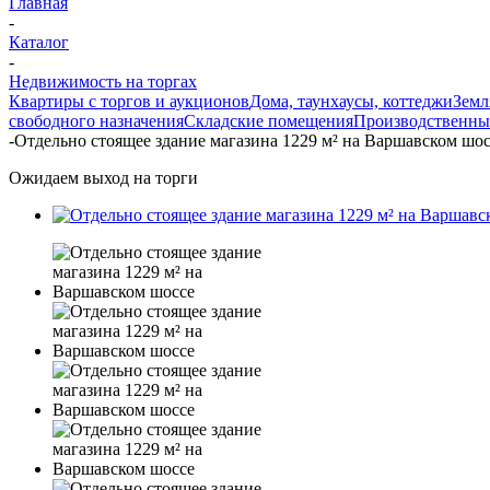
Главная
-
Каталог
-
Недвижимость на торгах
Квартиры с торгов и аукционов
Дома, таунхаусы, коттеджи
Земл
свободного назначения
Складские помещения
Производственны
-
Отдельно стоящее здание магазина 1229 м² на Варшавском шос
Ожидаем выход на торги