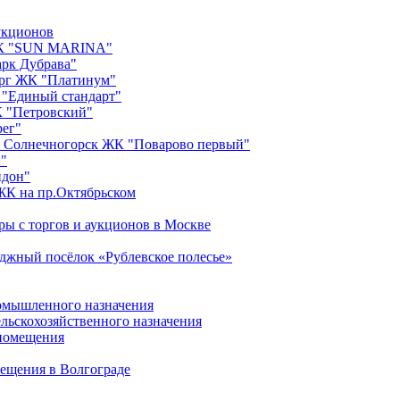
укционов
ЖК "SUN MARINA"
рк Дубрава"
ург ЖК "Платинум"
"Единый стандарт"
 "Петровский"
рег"
 Солнечногорск ЖК "Поварово первый"
"
йдон"
ЖК на пр.Октябрьском
ры с торгов и аукционов в Москве
джный посёлок «Рублевское полесье»
омышленного назначения
ельскохозяйственного назначения
помещения
ещения в Волгограде