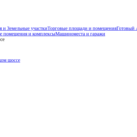
я и Земельные участки
Торговые площади и помещения
Готовый 
е помещения и комплексы
Машиноместа и гаражи
се