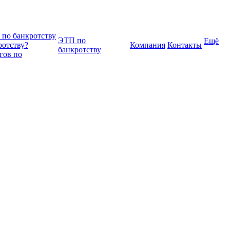
 по банкротству
ЭТП по
Ещё
ротству?
Компания
Контакты
банкротству
гов по