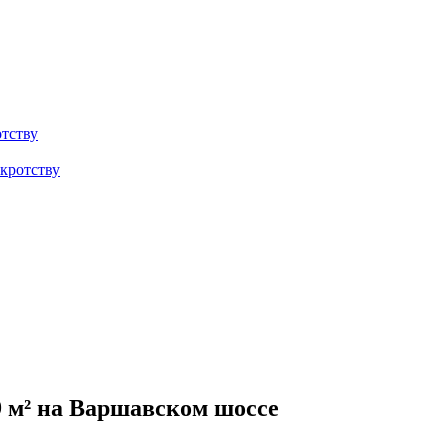
тству
кротству
9 м² на Варшавском шоссе