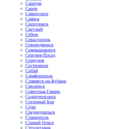
Саратов
Саров
Саяногорск
Саянск
Свердловск
Светлый
Себеж
Севастополь
Северодвинск
Семикаракорск
Сергиев-Посад
Серпухов
Сестрорецк
Сибай
Симферополь
Славянск-на-Кубани
Смоленск
Советская Гавань
Солнечногорск
Сосновый Бор
Сочи
Среднеуральск
Ставрополь
Старый Оскол
Стерлитамак