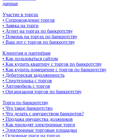
данные
Участие в торгах
• Сопровождение торгов
• Заявка на торги
• Агент на торгах по банкротству
• Помощь на торгах по банкротству
• Ваш лот с торгов по банкротству
Клиентам и партнёрам
• Как пользоваться сайтом
• Как купить квартиру с торгов по банкротству
• Как купить помещение с торгов по банкротству
• Дебиторская задолженность
• Спецтехника с торгов
• Автомобиль с торгов
• Организация торгов по банкротству
Торги по банкротству
• Что такое банкротство
• Что делать с имуществом банкротов?
• Продажа имущества должников
• Как проходят электронные торги
• Электронные торговые площадки
• Основные шаги на торгах