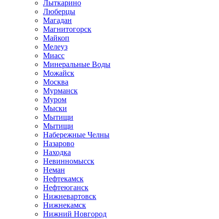
Лыткарино
Люберцы
Магадан
Магнитогорск
Майкоп
Мелеуз
Миасс
Минеральные Воды
Можайск
Москва
Мурманск
Муром
Мыски
Мытищи
Мытищи
Набережные Челны
Назарово
Находка
Невинномысск
Неман
Нефтекамск
Нефтеюганск
Нижневартовск
Нижнекамск
Нижний Новгород