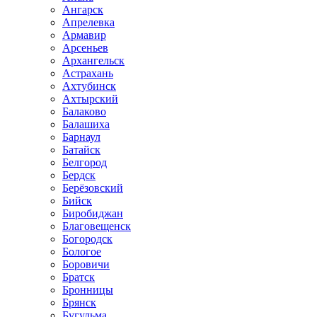
Ангарск
Апрелевка
Армавир
Арсеньев
Архангельск
Астрахань
Ахтубинск
Ахтырский
Балаково
Балашиха
Барнаул
Батайск
Белгород
Бердск
Берёзовский
Бийск
Биробиджан
Благовещенск
Богородск
Бологое
Боровичи
Братск
Бронницы
Брянск
Бугульма