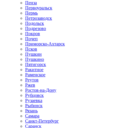
Пенза
Первоуральск
Пермь
Петрозаводск
Подольск
Подрезово
Покров
Почеп
Приморско-Ахтарск
Псков
Пушкин
Пушкино
Пятигорск
Ракитное
Раменское
Реутов
Ржев
Ростов-на-Дону
Рубцовск
Рузаевка
Рыбинск
Рязань
Самара
Санкт-Петербург
Саранск