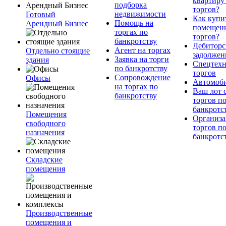
квартиру
подборка
торгов?
недвижимости
Готовый
Как купи
Помощь на
Арендный Бизнес
помещени
торгах по
торгов?
банкротству
Дебиторс
Агент на торгах
Отдельно стоящие
задолжен
Заявка на торги
здания
Спецтехн
по банкротству
торгов
Сопровождение
Офисы
Автомоб
на торгах по
Ваш лот 
банкротству
торгов п
банкротс
Помещения
Организа
свободного
торгов п
назначения
банкротс
Складские
помещения
Производственные
помещения и