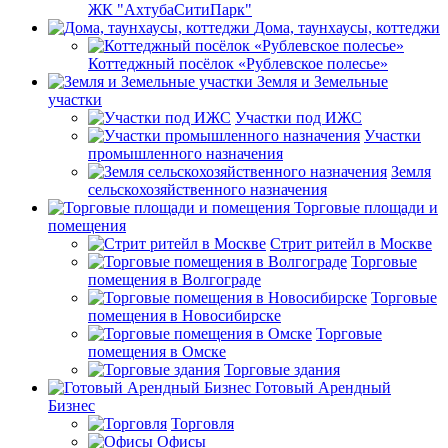
ЖК "АхтубаСитиПарк"
Дома, таунхаусы, коттеджи
Коттеджный посёлок «Рублевское полесье»
Земля и Земельные
участки
Участки под ИЖС
Участки
промышленного назначения
Земля
сельскохозяйственного назначения
Торговые площади и
помещения
Стрит ритейл в Москве
Торговые
помещения в Волгограде
Торговые
помещения в Новосибирске
Торговые
помещения в Омске
Торговые здания
Готовый Арендный
Бизнес
Торговля
Офисы