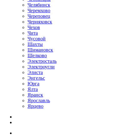
Челябинск
Черемхово
Череповец
Черняховск
Чехов
Чита
Чусовой
Шахты
Шимановск
Щелково
Электросталь
Электроугли
Элиста
Энгельс
Юрга
Ялта
Яранск
Ярославль
Ярцево