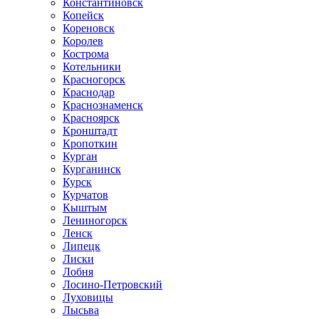
Константиновск
Копейск
Кореновск
Королев
Кострома
Котельники
Красногорск
Краснодар
Краснознаменск
Красноярск
Кронштадт
Кропоткин
Курган
Курганинск
Курск
Курчатов
Кыштым
Лениногорск
Ленск
Липецк
Лиски
Лобня
Лосино-Петровский
Луховицы
Лысьва