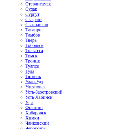
Стерлитамак
Судак
Сургут
Сызрань
Сыктывкар
Таганрог
Тамбов
Тверь
Тобольск
Тольятти
Томск
Троицк
Туапсе
Тула
Тюмень
Улан-Удэ
Ульяновск
Усть-Заостровский
Усть-Лабинск
Уфа
Фрязино
Хабаровск
Химки
Чайковский
Чебоксары