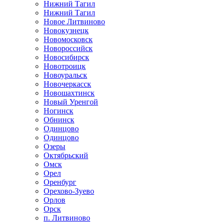
Нижний Тагил
Нижний Тагил
Новое Литвиново
Новокузнецк
Новомосковск
Новороссийск
Новосибирск
Новотроицк
Новоуральск
Новочеркасск
Новошахтинск
Новый Уренгой
Ногинск
Обнинск
Одинцово
Одинцово
Озеры
Октябрьский
Омск
Орел
Оренбург
Орехово-Зуево
Орлов
Орск
п. Литвиново