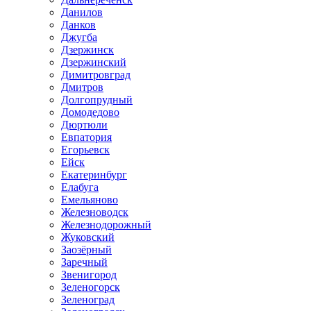
Данилов
Данков
Джугба
Дзержинск
Дзержинский
Димитровград
Дмитров
Долгопрудный
Домодедово
Дюртюли
Евпатория
Егорьевск
Ейск
Екатеринбург
Елабуга
Емельяново
Железноводск
Железнодорожный
Жуковский
Заозёрный
Заречный
Звенигород
Зеленогорск
Зеленоград