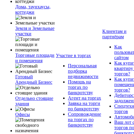
Дома, таунхаусы,
коттеджи
Земля и Земельные
Клиентам и
участки
партнёрам
Как
пользова
Торговые площади
Участие в торгах
сайтом
и помещения
Как купи
Персональная
квартиру
подборка
торгов?
недвижимости
Готовый
Как купи
Помощь на
Арендный Бизнес
помещени
торгах по
торгов?
банкротству
Дебиторс
Агент на торгах
Отдельно стоящие
задолжен
Заявка на торги
здания
Спецтехн
по банкротству
торгов
Сопровождение
Офисы
Автомоб
на торгах по
Ваш лот 
банкротству
торгов п
банкротс