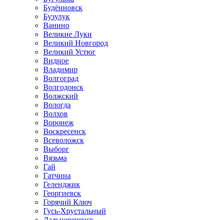
Будённовск
Бузулук
Ванино
Великие Луки
Великий Новгород
Великий Устюг
Видное
Владимир
Волгоград
Волгодонск
Волжский
Вологда
Волхов
Воронеж
Воскресенск
Всеволожск
Выборг
Вязьма
Гай
Гатчина
Геленджик
Георгиевск
Горячий Ключ
Гусь-Хрустальный
Дальнереченск