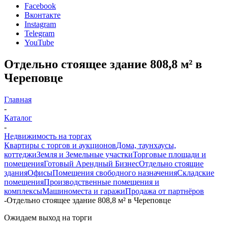
Facebook
Вконтакте
Instagram
Telegram
YouTube
Отдельно стоящее здание 808,8 м² в
Череповце
Главная
-
Каталог
-
Недвижимость на торгах
Квартиры с торгов и аукционов
Дома, таунхаусы,
коттеджи
Земля и Земельные участки
Торговые площади и
помещения
Готовый Арендный Бизнес
Отдельно стоящие
здания
Офисы
Помещения свободного назначения
Складские
помещения
Производственные помещения и
комплексы
Машиноместа и гаражи
Продажа от партнёров
-
Отдельно стоящее здание 808,8 м² в Череповце
Ожидаем выход на торги