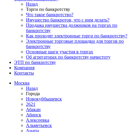
Назад
Торги по банкротству
Что такое банкротство?
Имущество банкротов, что с ним делать?
Продажа имущества должников на торгах по
банкротству
Как проходят электронные торги по банкротству?
Электронные торговые площадки для торгов по
банкротству
Основные шаги участия в торгах
Об агрегаторах по банкротству начистоту
ЭТП по банкротству
Компания
Контакты
Москва
Назад
Города
Новокуйбышевск
2621
Абакан
Абинск
Алексеевка
Альметьевск
Анапа