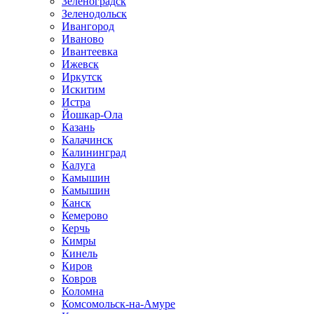
Зеленоградск
Зеленодольск
Ивангород
Иваново
Ивантеевка
Ижевск
Иркутск
Искитим
Истра
Йошкар-Ола
Казань
Калачинск
Калининград
Калуга
Камышин
Камышин
Канск
Кемерово
Керчь
Кимры
Кинель
Киров
Ковров
Коломна
Комсомольск-на-Амуре