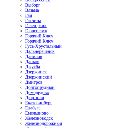
Выборг
Вязьма
Гай
Гатчина
Геленджик
Георгиевск
Горячий Ключ
Горячий Ключ
Гусь-Хрустальный
Дальнереченск
Данилов
Данков
Джугба
Дзержинск
Дзержинский
Дмитров
Долгопрудный
Домодедово
Дюртюли
Екатеринбург
Елабуга
Емельяново
Железноводск
Железнодорожный