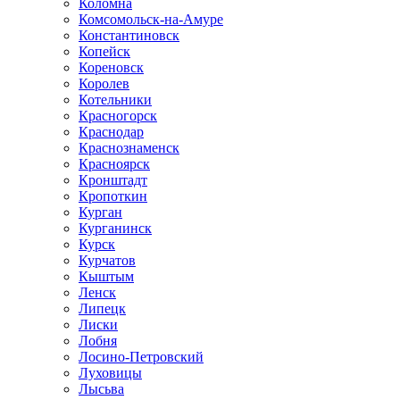
Коломна
Комсомольск-на-Амуре
Константиновск
Копейск
Кореновск
Королев
Котельники
Красногорск
Краснодар
Краснознаменск
Красноярск
Кронштадт
Кропоткин
Курган
Курганинск
Курск
Курчатов
Кыштым
Ленск
Липецк
Лиски
Лобня
Лосино-Петровский
Луховицы
Лысьва