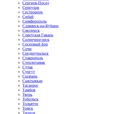
Сергиев-Посад
Серпухов
Сестрорецк
Сибай
Симферополь
Славянск-на-Кубани
Смоленск
Советская Гавань
Солнечногорск
Сосновый Бор
Сочи
Среднеуральск
Ставрополь
Стерлитамак
Судак
Сургут
Сызрань
Сыктывкар
Таганрог
Тамбов
Тверь
Тобольск
Тольятти
Томск
Троицк