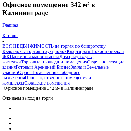
Офисное помещение 342 м² в
Калининграде
Главная
-
Каталог
-
ВСЯ НЕДВИЖИМОСТЬ на торгах по банкротству
Квартиры с торгов и аукционов
Квартиры в Новостройках и
ЖК
Паркинг и машиноместа
Дома, таунхаусы,
коттеджи
Торговые площади и помещения
Отдельно стоящие
здания
Готовый Арендный Бизнес
Земля и Земельные
участки
Офисы
Помещения свободного
назначения
Производственные помещения и
комплексы
Складские помещения
-
Офисное помещение 342 м² в Калининграде
Ожидаем выход на торги