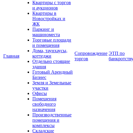
Квартиры с торгов
и аукционов
Квартиры в
Новостройках и
ЖК
Паркинг и
машиноместа
Торговые площади
и помещения
Дома, таунхаусы,
Сопровождение
ЭТП по
Главная
коттеджи
торгов
банкротств
Отдельно стоящие
здания
Готовый Арендный
Бизнес
Земля и Земельные
участки
Офисы
Помещения
свободного
назначения
Производственные
помещения и
комплексы
Складские