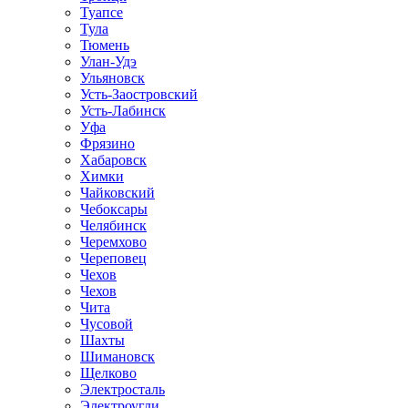
Туапсе
Тула
Тюмень
Улан-Удэ
Ульяновск
Усть-Заостровский
Усть-Лабинск
Уфа
Фрязино
Хабаровск
Химки
Чайковский
Чебоксары
Челябинск
Черемхово
Череповец
Чехов
Чехов
Чита
Чусовой
Шахты
Шимановск
Щелково
Электросталь
Электроугли