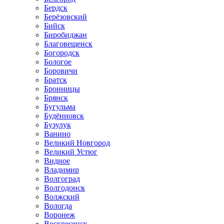
Бердск
Берёзовский
Бийск
Биробиджан
Благовещенск
Богородск
Бологое
Боровичи
Братск
Бронницы
Брянск
Бугульма
Будённовск
Бузулук
Ванино
Великий Новгород
Великий Устюг
Видное
Владимир
Волгоград
Волгодонск
Волжский
Вологда
Воронеж
Воскресенск