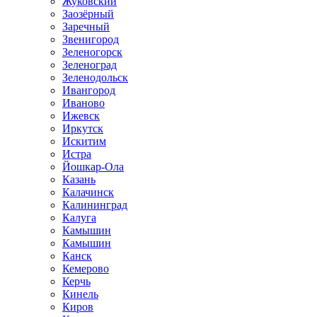
Жуковский
Заозёрный
Заречный
Звенигород
Зеленогорск
Зеленоград
Зеленодольск
Ивангород
Иваново
Ижевск
Иркутск
Искитим
Истра
Йошкар-Ола
Казань
Калачинск
Калининград
Калуга
Камышин
Камышин
Канск
Кемерово
Керчь
Кинель
Киров