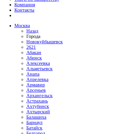
Компания
Контакты
Москва
Назад
Города
Новокуйбышевск
2621
Абакан
Абинск
Алексеевка
Альметьевск
Анапа
Апрелевка
Армавир
Арсеньев
Архангельск
Астрахань
Ахтубинск
Ахтырский
Балашиха
Барнаул
Батайск
Белгород