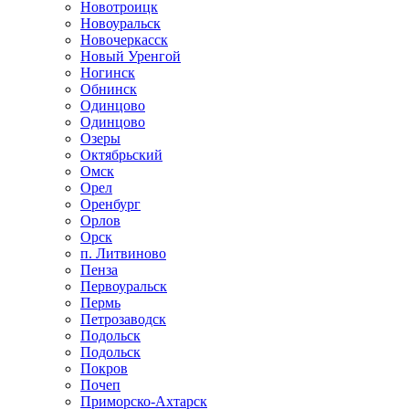
Новотроицк
Новоуральск
Новочеркасск
Новый Уренгой
Ногинск
Обнинск
Одинцово
Одинцово
Озеры
Октябрьский
Омск
Орел
Оренбург
Орлов
Орск
п. Литвиново
Пенза
Первоуральск
Пермь
Петрозаводск
Подольск
Подольск
Покров
Почеп
Приморско-Ахтарск