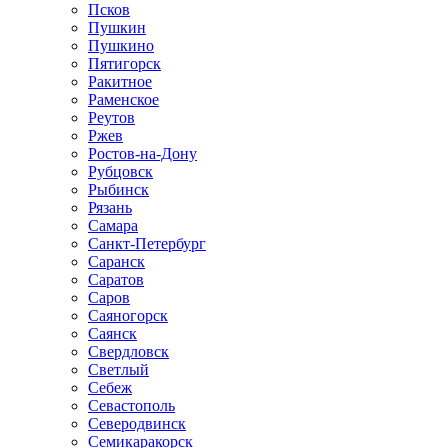
Псков
Пушкин
Пушкино
Пятигорск
Ракитное
Раменское
Реутов
Ржев
Ростов-на-Дону
Рубцовск
Рыбинск
Рязань
Самара
Санкт-Петербург
Саранск
Саратов
Саров
Саяногорск
Саянск
Свердловск
Светлый
Себеж
Севастополь
Северодвинск
Семикаракорск