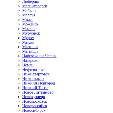
Люберцы
Магнитогорск
Майкоп
Мелеуз
Миасс
Можайск
Москва
Мурманск
Муром
Мыски
Мытищи
Мытищи
Набережные Челны
Назарово
Неман
Нефтеюганск
Нижневартовск
Нижнекамск
Нижний Новгород
Нижний Тагил
Новое Литвиново
Новокузнецк
Новомосковск
Новороссийск
Новосибирск