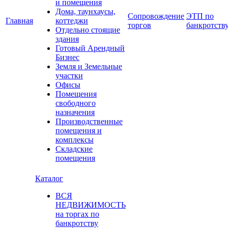
и помещения
Дома, таунхаусы,
Сопровождение
ЭТП по
Главная
коттеджи
торгов
банкротств
Отдельно стоящие
здания
Готовый Арендный
Бизнес
Земля и Земельные
участки
Офисы
Помещения
свободного
назначения
Производственные
помещения и
комплексы
Складские
помещения
Каталог
ВСЯ
НЕДВИЖИМОСТЬ
на торгах по
банкротству