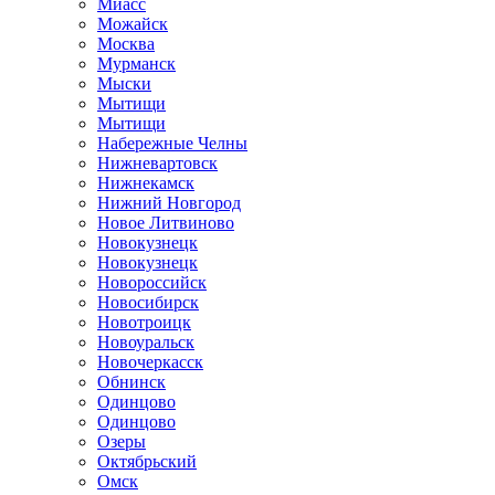
Миасс
Можайск
Москва
Мурманск
Мыски
Мытищи
Мытищи
Набережные Челны
Нижневартовск
Нижнекамск
Нижний Новгород
Новое Литвиново
Новокузнецк
Новокузнецк
Новороссийск
Новосибирск
Новотроицк
Новоуральск
Новочеркасск
Обнинск
Одинцово
Одинцово
Озеры
Октябрьский
Омск