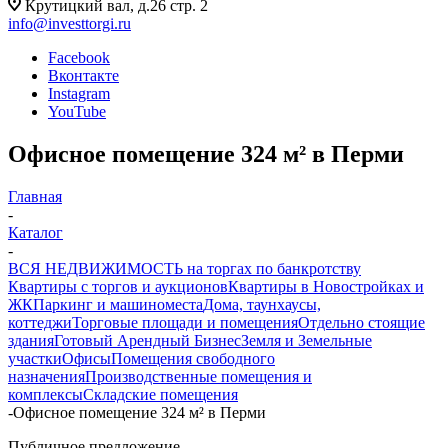
Крутицкий вал, д.26 стр. 2
info@investtorgi.ru
Facebook
Вконтакте
Instagram
YouTube
Офисное помещение 324 м² в Перми
Главная
-
Каталог
-
ВСЯ НЕДВИЖИМОСТЬ на торгах по банкротству
Квартиры с торгов и аукционов
Квартиры в Новостройках и
ЖК
Паркинг и машиноместа
Дома, таунхаусы,
коттеджи
Торговые площади и помещения
Отдельно стоящие
здания
Готовый Арендный Бизнес
Земля и Земельные
участки
Офисы
Помещения свободного
назначения
Производственные помещения и
комплексы
Складские помещения
-
Офисное помещение 324 м² в Перми
Публичное предложение