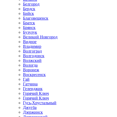
Белгород
Бердск
Бийск
Благовещенск
Братск
Брянск
Бузулук
Великий Новгород
Видное
Владимир
Волгоград
Волгодонск
Волжский
Вологда
Воронеж
Воскресенск
Гай
Гатчина
Геленджик
Горячий Ключ
Горячий Ключ
Гусь-Хрустальный
Джугба
Дзержинск
Дзержинский