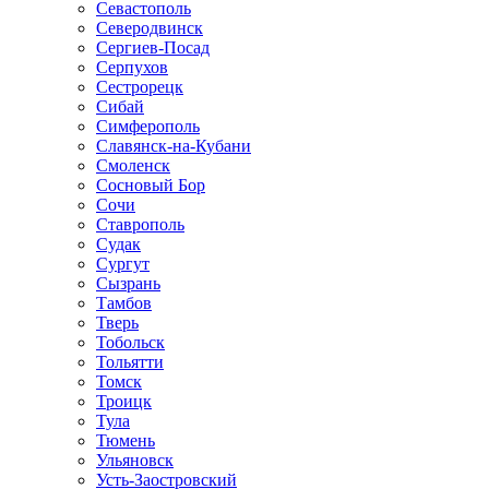
Севастополь
Северодвинск
Сергиев-Посад
Серпухов
Сестрорецк
Сибай
Симферополь
Славянск-на-Кубани
Смоленск
Сосновый Бор
Сочи
Ставрополь
Судак
Сургут
Сызрань
Тамбов
Тверь
Тобольск
Тольятти
Томск
Троицк
Тула
Тюмень
Ульяновск
Усть-Заостровский