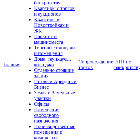
банкротству
Квартиры с торгов
и аукционов
Квартиры в
Новостройках и
ЖК
Паркинг и
машиноместа
Торговые площади
и помещения
Дома, таунхаусы,
Сопровождение
ЭТП по
Главная
коттеджи
торгов
банкротств
Отдельно стоящие
здания
Готовый Арендный
Бизнес
Земля и Земельные
участки
Офисы
Помещения
свободного
назначения
Производственные
помещения и
комплексы