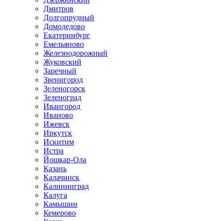
Дмитров
Долгопрудный
Домодедово
Екатеринбург
Емельяново
Железнодорожный
Жуковский
Заречный
Звенигород
Зеленогорск
Зеленоград
Ивангород
Иваново
Ижевск
Иркутск
Искитим
Истра
Йошкар-Ола
Казань
Калачинск
Калининград
Калуга
Камышин
Кемерово