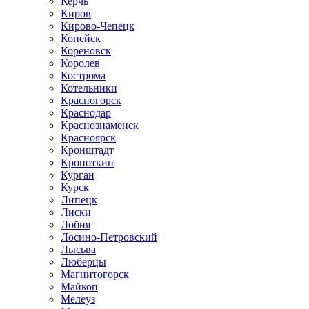
Керчь
Киров
Кирово-Чепецк
Копейск
Кореновск
Королев
Кострома
Котельники
Красногорск
Краснодар
Краснознаменск
Красноярск
Кронштадт
Кропоткин
Курган
Курск
Липецк
Лиски
Лобня
Лосино-Петровский
Лысьва
Люберцы
Магнитогорск
Майкоп
Мелеуз