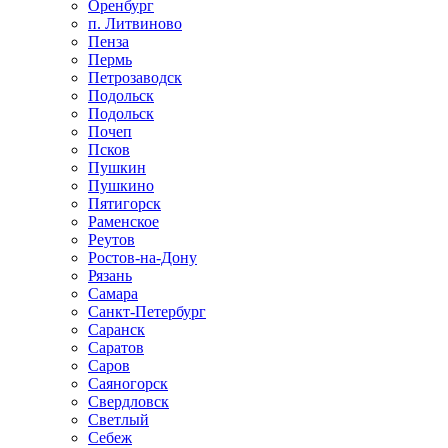
Оренбург
п. Литвиново
Пенза
Пермь
Петрозаводск
Подольск
Подольск
Почеп
Псков
Пушкин
Пушкино
Пятигорск
Раменское
Реутов
Ростов-на-Дону
Рязань
Самара
Санкт-Петербург
Саранск
Саратов
Саров
Саяногорск
Свердловск
Светлый
Себеж