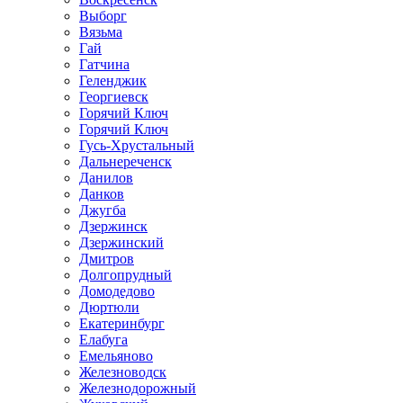
Выборг
Вязьма
Гай
Гатчина
Геленджик
Георгиевск
Горячий Ключ
Горячий Ключ
Гусь-Хрустальный
Дальнереченск
Данилов
Данков
Джугба
Дзержинск
Дзержинский
Дмитров
Долгопрудный
Домодедово
Дюртюли
Екатеринбург
Елабуга
Емельяново
Железноводск
Железнодорожный