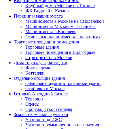
Квартиры в Новостройках и ЖК
Клубный дом в Москве на Таганке
ЖК Видный г. Казань
Паркинг и машиноместа
Машиноместа в Москве на Смоленской
Машиноместа Москва м. Таганская
Машиноместа в Королеве
Отдельные машиноместа в паркингах
Торговые площади и помещения
Торговые здания
Торговые помещения в Волгограде
Стрит ритейл в Москве
Дома, таунхаусы, коттеджи
Жилые дома
Коттеджи
Отдельно стоящие здания
Офисные и административные здания
Особняки в Москве
Готовый Арендный Бизнес
Торговля
Офисы
Производство и склады
Земля и Земельные участки
Участки под ИЖС
Участки промышленного назначения