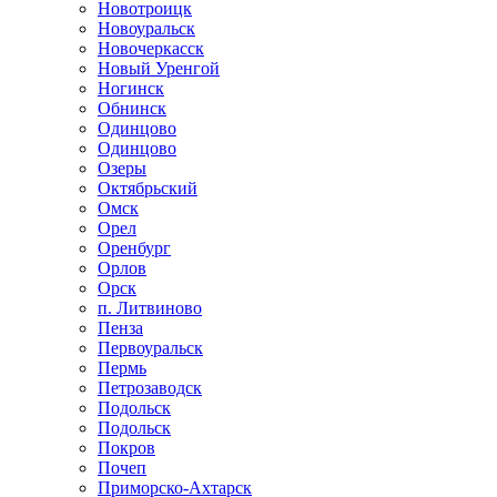
Новотроицк
Новоуральск
Новочеркасск
Новый Уренгой
Ногинск
Обнинск
Одинцово
Одинцово
Озеры
Октябрьский
Омск
Орел
Оренбург
Орлов
Орск
п. Литвиново
Пенза
Первоуральск
Пермь
Петрозаводск
Подольск
Подольск
Покров
Почеп
Приморско-Ахтарск