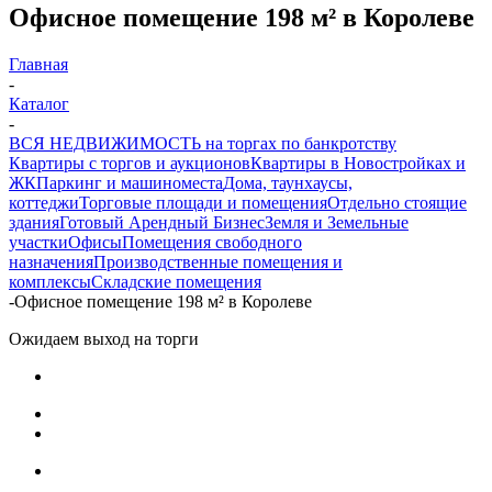
Офисное помещение 198 м² в Королеве
Главная
-
Каталог
-
ВСЯ НЕДВИЖИМОСТЬ на торгах по банкротству
Квартиры с торгов и аукционов
Квартиры в Новостройках и
ЖК
Паркинг и машиноместа
Дома, таунхаусы,
коттеджи
Торговые площади и помещения
Отдельно стоящие
здания
Готовый Арендный Бизнес
Земля и Земельные
участки
Офисы
Помещения свободного
назначения
Производственные помещения и
комплексы
Складские помещения
-
Офисное помещение 198 м² в Королеве
Ожидаем выход на торги