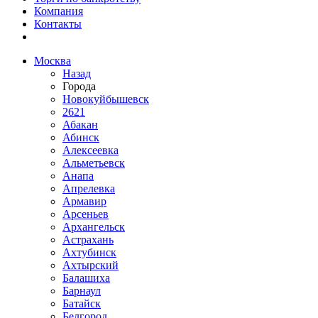
Компания
Контакты
Москва
Назад
Города
Новокуйбышевск
2621
Абакан
Абинск
Алексеевка
Альметьевск
Анапа
Апрелевка
Армавир
Арсеньев
Архангельск
Астрахань
Ахтубинск
Ахтырский
Балашиха
Барнаул
Батайск
Белгород