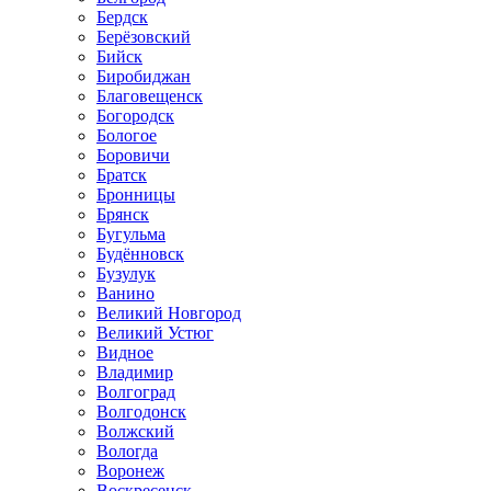
Бердск
Берёзовский
Бийск
Биробиджан
Благовещенск
Богородск
Бологое
Боровичи
Братск
Бронницы
Брянск
Бугульма
Будённовск
Бузулук
Ванино
Великий Новгород
Великий Устюг
Видное
Владимир
Волгоград
Волгодонск
Волжский
Вологда
Воронеж
Воскресенск