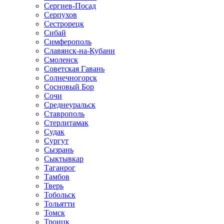
Сергиев-Посад
Серпухов
Сестрорецк
Сибай
Симферополь
Славянск-на-Кубани
Смоленск
Советская Гавань
Солнечногорск
Сосновый Бор
Сочи
Среднеуральск
Ставрополь
Стерлитамак
Судак
Сургут
Сызрань
Сыктывкар
Таганрог
Тамбов
Тверь
Тобольск
Тольятти
Томск
Троицк