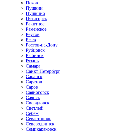
Псков
Пушкин
Пушкино
Пятигорск
Ракитное
Раменское
Реутов
Ржев
Ростов-на-Дону
Рубцовск
Рыбинск
Рязань
Самара
Санкт-Петербург
Саранск
Саратов
Саров
Саяногорск
Саянск
Свердловск
Светлый
Себеж
Севастополь
Северодвинск
Семикаракорск