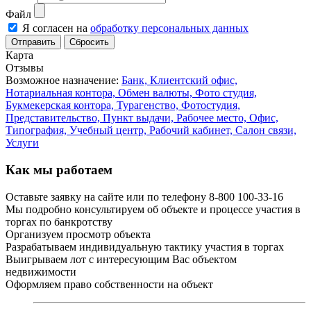
Файл
Я согласен на
обработку персональных данных
Сбросить
Карта
Отзывы
Возможное назначение:
Банк,
Клиентский офис,
Нотариальная контора,
Обмен валюты,
Фото студия,
Букмекерская контора,
Турагенство,
Фотостудия,
Представительство,
Пункт выдачи,
Рабочeе место,
Офис,
Типография,
Учебный центр,
Рабочий кабинет,
Салон связи,
Услуги
Как мы работаем
Оставьте заявку на сайте или по телефону 8-800 100-33-16
Мы подробно консультируем об объекте и процессе участия в
торгах по банкротству
Организуем просмотр объекта
Разрабатываем индивидуальную тактику участия в торгах
Выигрываем лот с интересующим Вас объектом
недвижимости
Оформляем право собственности на объект