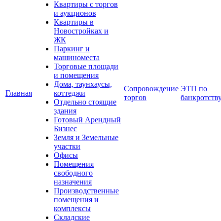
Квартиры с торгов
и аукционов
Квартиры в
Новостройках и
ЖК
Паркинг и
машиноместа
Торговые площади
и помещения
Дома, таунхаусы,
Сопровождение
ЭТП по
Главная
коттеджи
торгов
банкротств
Отдельно стоящие
здания
Готовый Арендный
Бизнес
Земля и Земельные
участки
Офисы
Помещения
свободного
назначения
Производственные
помещения и
комплексы
Складские