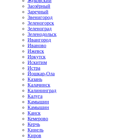
Жуковский
Заозёрный
Заречный
Звенигород
Зеленогорск
Зеленоград
Зеленодольск
Ивангород
Иваново
Ижевск
Иркутск
Искитим
Истра
Йошкар-Ола
Казань
Калачинск
Калининград
Калуга
Камышин
Камышин
Канск
Кемерово
Керчь
Кинель
Киров