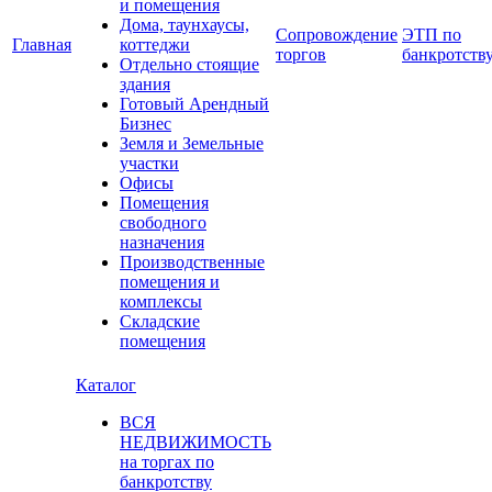
и помещения
Дома, таунхаусы,
Сопровождение
ЭТП по
Главная
коттеджи
торгов
банкротств
Отдельно стоящие
здания
Готовый Арендный
Бизнес
Земля и Земельные
участки
Офисы
Помещения
свободного
назначения
Производственные
помещения и
комплексы
Складские
помещения
Каталог
ВСЯ
НЕДВИЖИМОСТЬ
на торгах по
банкротству