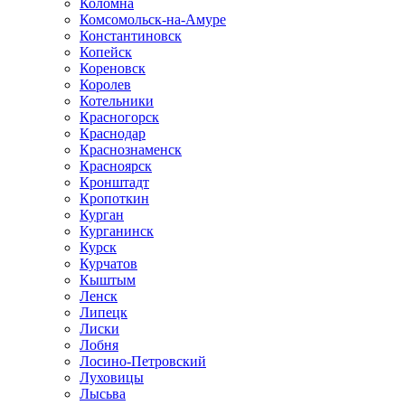
Коломна
Комсомольск-на-Амуре
Константиновск
Копейск
Кореновск
Королев
Котельники
Красногорск
Краснодар
Краснознаменск
Красноярск
Кронштадт
Кропоткин
Курган
Курганинск
Курск
Курчатов
Кыштым
Ленск
Липецк
Лиски
Лобня
Лосино-Петровский
Луховицы
Лысьва