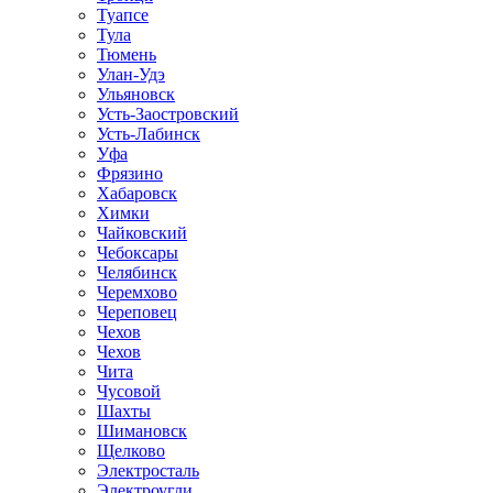
Туапсе
Тула
Тюмень
Улан-Удэ
Ульяновск
Усть-Заостровский
Усть-Лабинск
Уфа
Фрязино
Хабаровск
Химки
Чайковский
Чебоксары
Челябинск
Черемхово
Череповец
Чехов
Чехов
Чита
Чусовой
Шахты
Шимановск
Щелково
Электросталь
Электроугли