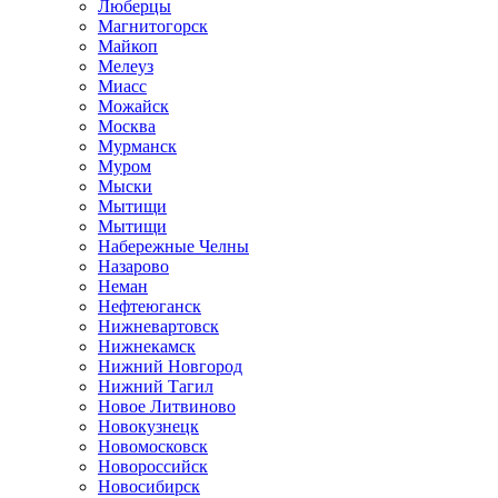
Люберцы
Магнитогорск
Майкоп
Мелеуз
Миасс
Можайск
Москва
Мурманск
Муром
Мыски
Мытищи
Мытищи
Набережные Челны
Назарово
Неман
Нефтеюганск
Нижневартовск
Нижнекамск
Нижний Новгород
Нижний Тагил
Новое Литвиново
Новокузнецк
Новомосковск
Новороссийск
Новосибирск