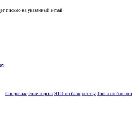
т письмо на указанный e-mail
ву
Сопровождение торгов
ЭТП по банкротству
Торги по банкро