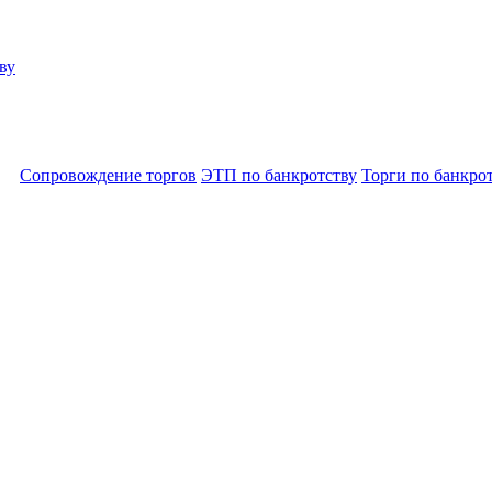
ву
Сопровождение торгов
ЭТП по банкротству
Торги по банкро