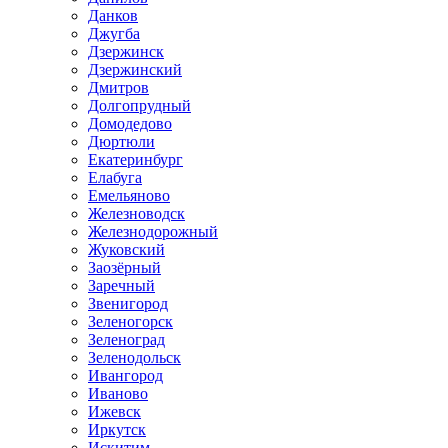
Данков
Джугба
Дзержинск
Дзержинский
Дмитров
Долгопрудный
Домодедово
Дюртюли
Екатеринбург
Елабуга
Емельяново
Железноводск
Железнодорожный
Жуковский
Заозёрный
Заречный
Звенигород
Зеленогорск
Зеленоград
Зеленодольск
Ивангород
Иваново
Ижевск
Иркутск
Искитим