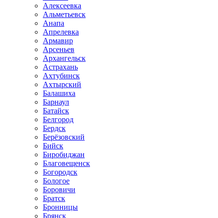
Алексеевка
Альметьевск
Анапа
Апрелевка
Армавир
Арсеньев
Архангельск
Астрахань
Ахтубинск
Ахтырский
Балашиха
Барнаул
Батайск
Белгород
Бердск
Берёзовский
Бийск
Биробиджан
Благовещенск
Богородск
Бологое
Боровичи
Братск
Бронницы
Брянск