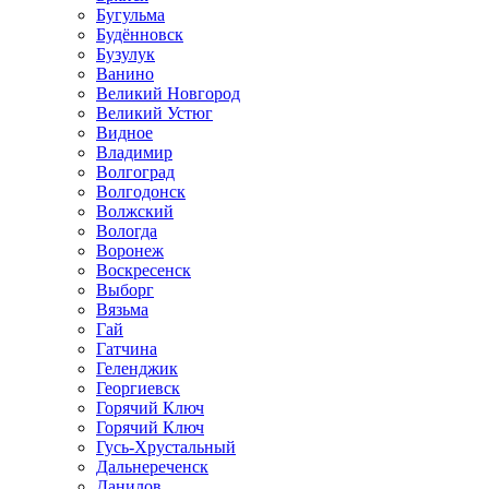
Бугульма
Будённовск
Бузулук
Ванино
Великий Новгород
Великий Устюг
Видное
Владимир
Волгоград
Волгодонск
Волжский
Вологда
Воронеж
Воскресенск
Выборг
Вязьма
Гай
Гатчина
Геленджик
Георгиевск
Горячий Ключ
Горячий Ключ
Гусь-Хрустальный
Дальнереченск
Данилов