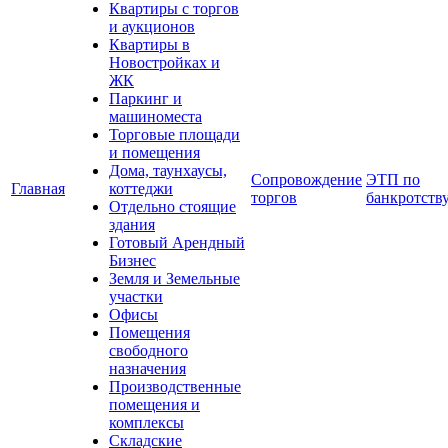
Квартиры с торгов
и аукционов
Квартиры в
Новостройках и
ЖК
Паркинг и
машиноместа
Торговые площади
и помещения
Дома, таунхаусы,
Сопровождение
ЭТП по
Главная
коттеджи
торгов
банкротств
Отдельно стоящие
здания
Готовый Арендный
Бизнес
Земля и Земельные
участки
Офисы
Помещения
свободного
назначения
Производственные
помещения и
комплексы
Складские