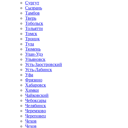
Сургут
Сызрань
Тамбов
Тверь
Тобольск
Тольятти
Томск
Троицк
Тула
Тюмень
Улан-Удэ
Ульяновск
Усть-Заостровский
Усть-Лабинск
Уфа
Фрязино
Хабаровск
Химки
Чайковский
Чебоксары
Челябинск
Черемхово
Череповец
Чехов
Чехов