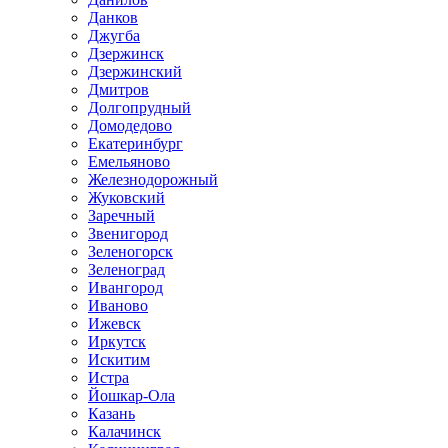
Данков
Джугба
Дзержинск
Дзержинский
Дмитров
Долгопрудный
Домодедово
Екатеринбург
Емельяново
Железнодорожный
Жуковский
Заречный
Звенигород
Зеленогорск
Зеленоград
Ивангород
Иваново
Ижевск
Иркутск
Искитим
Истра
Йошкар-Ола
Казань
Калачинск