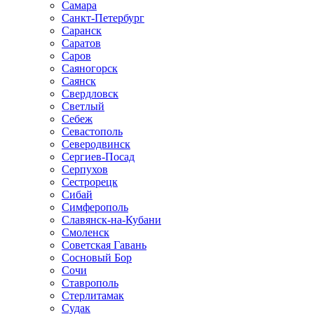
Самара
Санкт-Петербург
Саранск
Саратов
Саров
Саяногорск
Саянск
Свердловск
Светлый
Себеж
Севастополь
Северодвинск
Сергиев-Посад
Серпухов
Сестрорецк
Сибай
Симферополь
Славянск-на-Кубани
Смоленск
Советская Гавань
Сосновый Бор
Сочи
Ставрополь
Стерлитамак
Судак