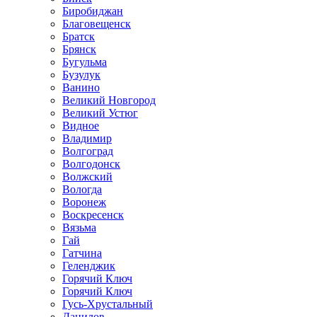
Биробиджан
Благовещенск
Братск
Брянск
Бугульма
Бузулук
Ванино
Великий Новгород
Великий Устюг
Видное
Владимир
Волгоград
Волгодонск
Волжский
Вологда
Воронеж
Воскресенск
Вязьма
Гай
Гатчина
Геленджик
Горячий Ключ
Горячий Ключ
Гусь-Хрустальный
Данилов