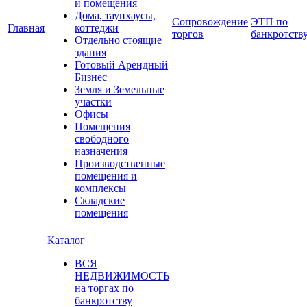
и помещения
Дома, таунхаусы,
Сопровождение
ЭТП по
Главная
коттеджи
торгов
банкротств
Отдельно стоящие
здания
Готовый Арендный
Бизнес
Земля и Земельные
участки
Офисы
Помещения
свободного
назначения
Производственные
помещения и
комплексы
Складские
помещения
Каталог
ВСЯ
НЕДВИЖИМОСТЬ
на торгах по
банкротству