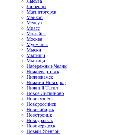
Лысьва
Люберцы
Магнитогорск
Майкоп
Мелеуз
Миасс
Можайск
Москва
Мурманск
Мыски
Мытищи
Мытищи
Набережные Челны
Нижневартовск
Нижнекамск
Нижний Новгород
Нижний Тагил
Новое Литвиново
Новокузнецк
Новороссийск
Новосибирск
Новотроицк
Новоуральск
Новочеркасск
Новый Уренгой