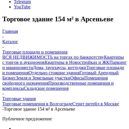
Telegram
YouTube
Торговое здание 154 м² в Арсеньеве
Главная
-
Каталог
-
Торговые площади и помещения
ВСЯ НЕДВИЖИМОСТЬ на торгах по банкротству
Квартиры
с торгов и аукционов
Квартиры в Новостройках и ЖК
Паркинг
и машиноместа
Дома, таунхаусы, коттеджи
Торговые площади
и помещения
Отдельно стоящие здания
Готовый Арендный
Бизнес
Земля и Земельные участки
Офисы
Помещения
свободного назначения
Производственные помещения и
комплексы
Складские помещения
-
Торговые здания
Торговые помещения в Волгограде
Стрит ритейл в Москве
-
Торговое здание 154 м² в Арсеньеве
Публичное предложение