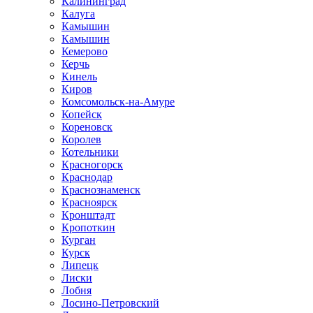
Калининград
Калуга
Камышин
Камышин
Кемерово
Керчь
Кинель
Киров
Комсомольск-на-Амуре
Копейск
Кореновск
Королев
Котельники
Красногорск
Краснодар
Краснознаменск
Красноярск
Кронштадт
Кропоткин
Курган
Курск
Липецк
Лиски
Лобня
Лосино-Петровский