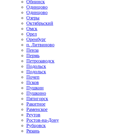
Обнинск
Одинцово
Одинцово
Озеры
Октябрьский
Омск
Орел
Оренбург
п. Литвиново
Пенза
Пермь
Петрозаводск
Подольск
Подольск
Почеп
Псков
Пушкин
Пушкино
Пятигорск
Ракитное
Раменское
Реутов
Ростов-на-Дону
Рубцовск
Рязань