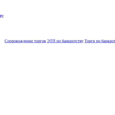
ву
Сопровождение торгов
ЭТП по банкротству
Торги по банкро