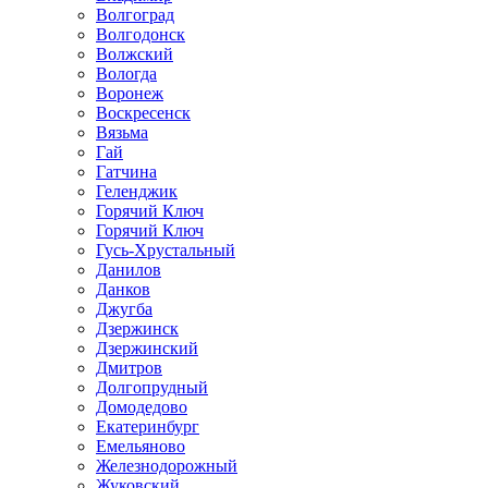
Волгоград
Волгодонск
Волжский
Вологда
Воронеж
Воскресенск
Вязьма
Гай
Гатчина
Геленджик
Горячий Ключ
Горячий Ключ
Гусь-Хрустальный
Данилов
Данков
Джугба
Дзержинск
Дзержинский
Дмитров
Долгопрудный
Домодедово
Екатеринбург
Емельяново
Железнодорожный
Жуковский