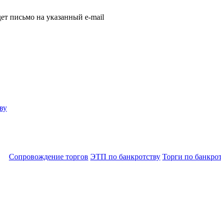
т письмо на указанный e-mail
ву
Сопровождение торгов
ЭТП по банкротству
Торги по банкро