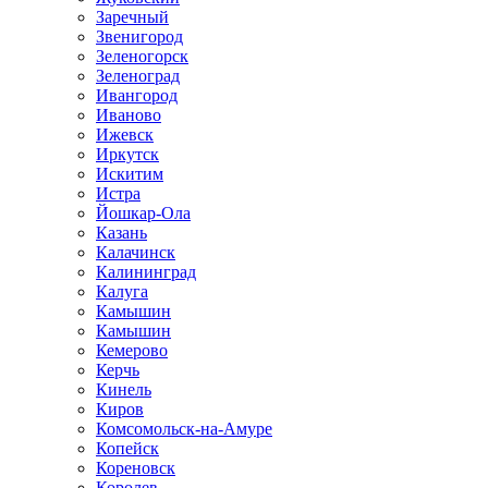
Заречный
Звенигород
Зеленогорск
Зеленоград
Ивангород
Иваново
Ижевск
Иркутск
Искитим
Истра
Йошкар-Ола
Казань
Калачинск
Калининград
Калуга
Камышин
Камышин
Кемерово
Керчь
Кинель
Киров
Комсомольск-на-Амуре
Копейск
Кореновск
Королев