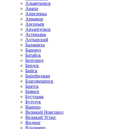
Альметьевск
Анапа
Апрелевка
Армавир
Арсеньев
Архангельск
Астрахань
Ахтырский
Балашиха
Барнаул
Батайск
Белгород
Бердск
Бийск
Биробиджан
Благовещенск
Братск
Брянск
Бугульма
Бузулук
Ванино
Великий Новгород
Великий Устюг
Видное
Владимир