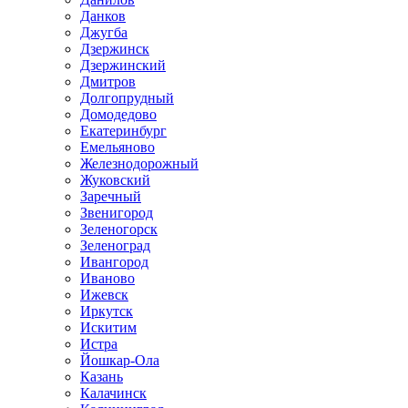
Данков
Джугба
Дзержинск
Дзержинский
Дмитров
Долгопрудный
Домодедово
Екатеринбург
Емельяново
Железнодорожный
Жуковский
Заречный
Звенигород
Зеленогорск
Зеленоград
Ивангород
Иваново
Ижевск
Иркутск
Искитим
Истра
Йошкар-Ола
Казань
Калачинск