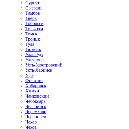
Сургут
Сызрань
Тамбов
Тверь
Тобольск
Тольятти
Томск
Троицк
Тула
Тюмень
Улан-Удэ
Ульяновск
Усть-Заостровский
Усть-Лабинск
Уфа
Фрязино
Хабаровск
Химки
Чайковский
Чебоксары
Челябинск
Черемхово
Череповец
Чехов
Чехов