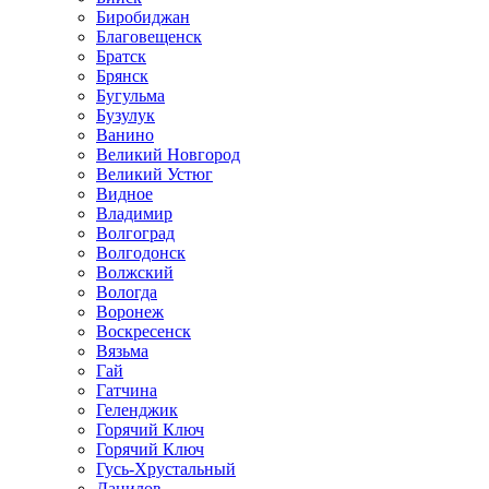
Биробиджан
Благовещенск
Братск
Брянск
Бугульма
Бузулук
Ванино
Великий Новгород
Великий Устюг
Видное
Владимир
Волгоград
Волгодонск
Волжский
Вологда
Воронеж
Воскресенск
Вязьма
Гай
Гатчина
Геленджик
Горячий Ключ
Горячий Ключ
Гусь-Хрустальный
Данилов