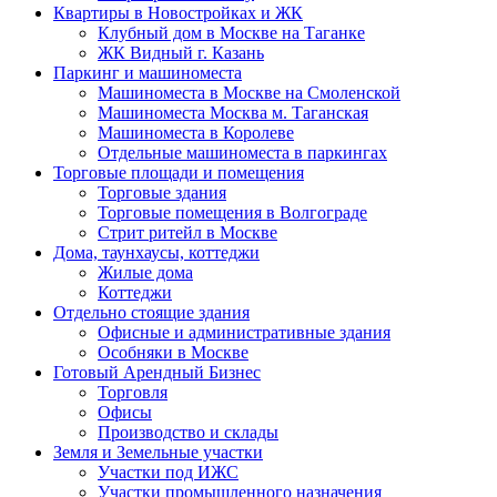
Квартиры в Новостройках и ЖК
Клубный дом в Москве на Таганке
ЖК Видный г. Казань
Паркинг и машиноместа
Машиноместа в Москве на Смоленской
Машиноместа Москва м. Таганская
Машиноместа в Королеве
Отдельные машиноместа в паркингах
Торговые площади и помещения
Торговые здания
Торговые помещения в Волгограде
Стрит ритейл в Москве
Дома, таунхаусы, коттеджи
Жилые дома
Коттеджи
Отдельно стоящие здания
Офисные и административные здания
Особняки в Москве
Готовый Арендный Бизнес
Торговля
Офисы
Производство и склады
Земля и Земельные участки
Участки под ИЖС
Участки промышленного назначения