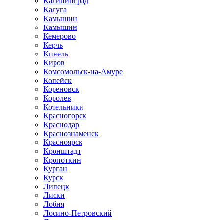
Калининград
Калуга
Камышин
Камышин
Кемерово
Керчь
Кинель
Киров
Комсомольск-на-Амуре
Копейск
Кореновск
Королев
Котельники
Красногорск
Краснодар
Краснознаменск
Красноярск
Кронштадт
Кропоткин
Курган
Курск
Липецк
Лиски
Лобня
Лосино-Петровский