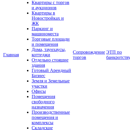
Квартиры с торгов
и аукционов
Квартиры в
Новостройках и
ЖК
Паркинг и
машиноместа
Торговые площади
и помещения
Дома, таунхаусы,
Сопровождение
ЭТП по
Главная
коттеджи
торгов
банкротств
Отдельно стоящие
здания
Готовый Арендный
Бизнес
Земля и Земельные
участки
Офисы
Помещения
свободного
назначения
Производственные
помещения и
комплексы
Складские