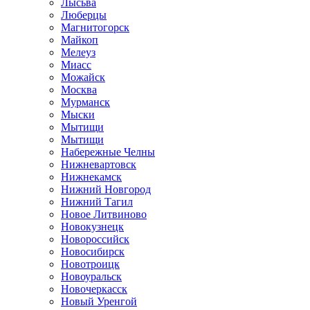
Лысьва
Люберцы
Магнитогорск
Майкоп
Мелеуз
Миасс
Можайск
Москва
Мурманск
Мыски
Мытищи
Мытищи
Набережные Челны
Нижневартовск
Нижнекамск
Нижний Новгород
Нижний Тагил
Новое Литвиново
Новокузнецк
Новороссийск
Новосибирск
Новотроицк
Новоуральск
Новочеркасск
Новый Уренгой