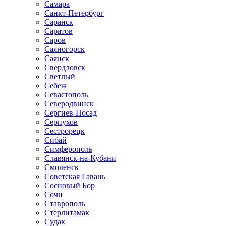
Самара
Санкт-Петербург
Саранск
Саратов
Саров
Саяногорск
Саянск
Свердловск
Светлый
Себеж
Севастополь
Северодвинск
Сергиев-Посад
Серпухов
Сестрорецк
Сибай
Симферополь
Славянск-на-Кубани
Смоленск
Советская Гавань
Сосновый Бор
Сочи
Ставрополь
Стерлитамак
Судак