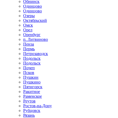
Обнинск
Одинцово
Одинцово
Озеры
Октябрьский
Омск
Орел
Оренбург
п. Литвиново
Пенза
Пермь
Петрозаводск
Подольск
Подольск
Почеп
Псков
Пушкин
Пушкино
Пятигорск
Ракитное
Раменское
Реутов
Ростов-на-Дону
Рубцовск
Рязань