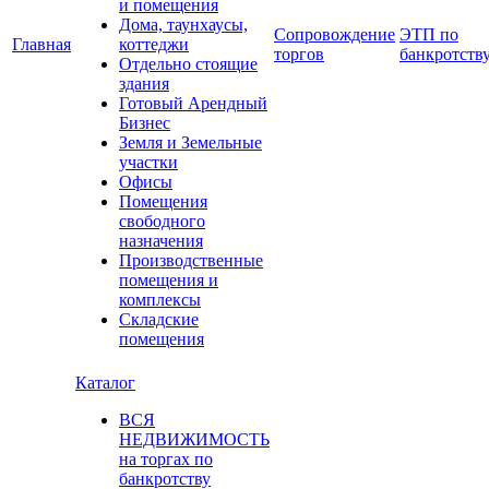
и помещения
Дома, таунхаусы,
Сопровождение
ЭТП по
Главная
коттеджи
торгов
банкротств
Отдельно стоящие
здания
Готовый Арендный
Бизнес
Земля и Земельные
участки
Офисы
Помещения
свободного
назначения
Производственные
помещения и
комплексы
Складские
помещения
Каталог
ВСЯ
НЕДВИЖИМОСТЬ
на торгах по
банкротству