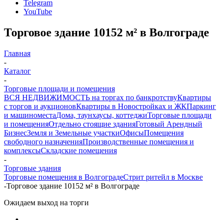
Telegram
YouTube
Торговое здание 10152 м² в Волгограде
Главная
-
Каталог
-
Торговые площади и помещения
ВСЯ НЕДВИЖИМОСТЬ на торгах по банкротству
Квартиры
с торгов и аукционов
Квартиры в Новостройках и ЖК
Паркинг
и машиноместа
Дома, таунхаусы, коттеджи
Торговые площади
и помещения
Отдельно стоящие здания
Готовый Арендный
Бизнес
Земля и Земельные участки
Офисы
Помещения
свободного назначения
Производственные помещения и
комплексы
Складские помещения
-
Торговые здания
Торговые помещения в Волгограде
Стрит ритейл в Москве
-
Торговое здание 10152 м² в Волгограде
Ожидаем выход на торги