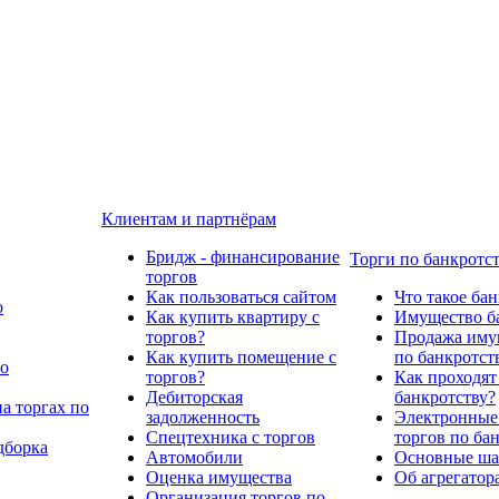
Клиентам и партнёрам
Бридж - финансирование
Торги по банкротс
торгов
Как пользоваться сайтом
Что такое ба
о
Как купить квартиру с
Имущество ба
торгов?
Продажа имущ
Как купить помещение с
по банкротст
по
торгов?
Как проходят
Дебиторская
банкротству?
а торгах по
задолженность
Электронные
Спецтехника с торгов
торгов по ба
дборка
Автомобили
Основные шаг
Оценка имущества
Об агрегатор
Организация торгов по