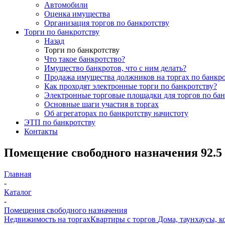
Автомобили
Оценка имущества
Организация торгов по банкротству
Торги по банкротству
Назад
Торги по банкротству
Что такое банкротство?
Имущество банкротов, что с ним делать?
Продажа имущества должников на торгах по банкро
Как проходят электронные торги по банкротству?
Электронные торговые площадки для торгов по бан
Основные шаги участия в торгах
Об агрегаторах по банкротству начистоту
ЭТП по банкротству
Контакты
Помещение свободного назначения 92.5 
Главная
-
Каталог
-
Помещения свободного назначения
Недвижимость на торгах
Квартиры с торгов
Дома, таунхаусы, к