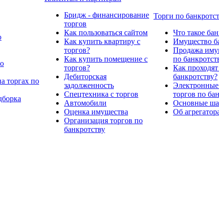
Бридж - финансирование
Торги по банкротс
торгов
Как пользоваться сайтом
Что такое ба
о
Как купить квартиру с
Имущество ба
торгов?
Продажа имущ
Как купить помещение с
по банкротст
по
торгов?
Как проходят
Дебиторская
банкротству?
а торгах по
задолженность
Электронные
Спецтехника с торгов
торгов по ба
дборка
Автомобили
Основные шаг
Оценка имущества
Об агрегатор
Организация торгов по
банкротству