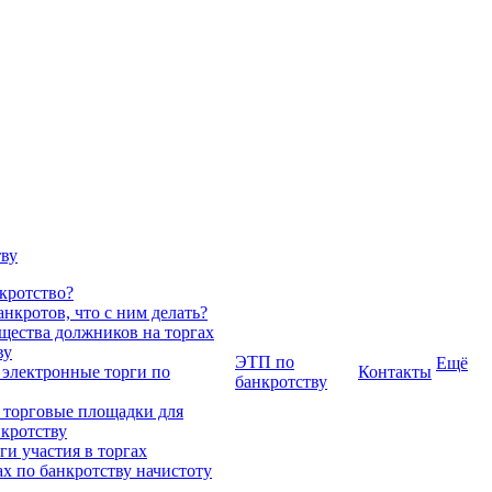
тву
нкротство?
нкротов, что с ним делать?
ества должников на торгах
ву
ЭТП по
Ещё
 электронные торги по
Контакты
банкротству
 торговые площадки для
нкротству
и участия в торгах
ах по банкротству начистоту