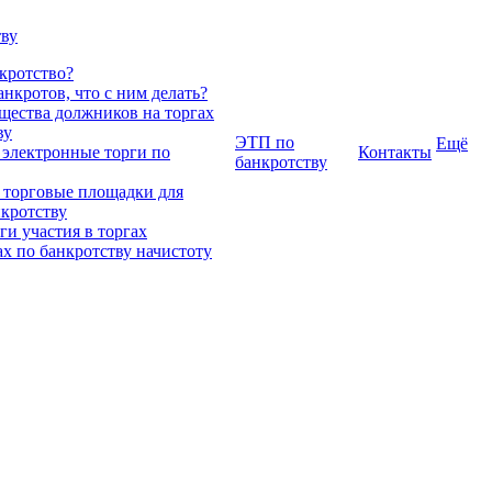
тву
нкротство?
нкротов, что с ним делать?
ества должников на торгах
ву
ЭТП по
Ещё
 электронные торги по
Контакты
банкротству
 торговые площадки для
нкротству
и участия в торгах
ах по банкротству начистоту