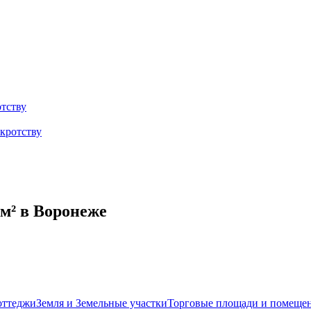
тству
кротству
м² в Воронеже
оттеджи
Земля и Земельные участки
Торговые площади и помеще