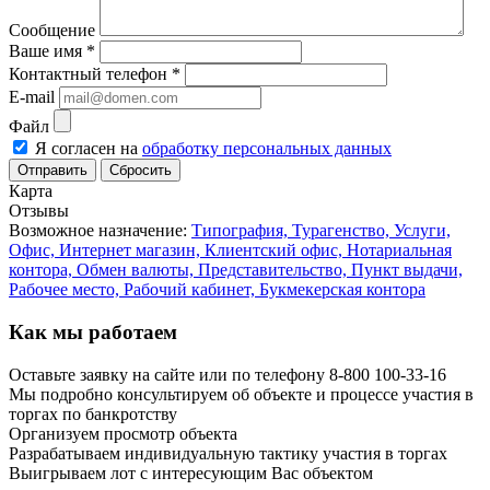
Сообщение
Ваше имя
*
Контактный телефон
*
E-mail
Файл
Я согласен на
обработку персональных данных
Сбросить
Карта
Отзывы
Возможное назначение:
Типография,
Турагенство,
Услуги,
Офис,
Интернет магазин,
Клиентский офис,
Нотариальная
контора,
Обмен валюты,
Представительство,
Пункт выдачи,
Рабочeе место,
Рабочий кабинет,
Букмекерская контора
Как мы работаем
Оставьте заявку на сайте или по телефону 8-800 100-33-16
Мы подробно консультируем об объекте и процессе участия в
торгах по банкротству
Организуем просмотр объекта
Разрабатываем индивидуальную тактику участия в торгах
Выигрываем лот с интересующим Вас объектом