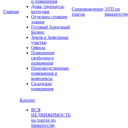
и помещения
Дома, таунхаусы,
Сопровождение
ЭТП по
Главная
коттеджи
торгов
банкротств
Отдельно стоящие
здания
Готовый Арендный
Бизнес
Земля и Земельные
участки
Офисы
Помещения
свободного
назначения
Производственные
помещения и
комплексы
Складские
помещения
Каталог
ВСЯ
НЕДВИЖИМОСТЬ
на торгах по
банкротству