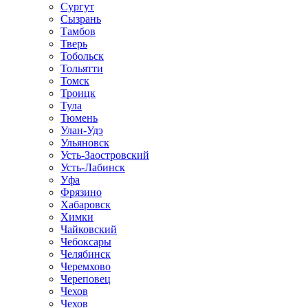
Сургут
Сызрань
Тамбов
Тверь
Тобольск
Тольятти
Томск
Троицк
Тула
Тюмень
Улан-Удэ
Ульяновск
Усть-Заостровский
Усть-Лабинск
Уфа
Фрязино
Хабаровск
Химки
Чайковский
Чебоксары
Челябинск
Черемхово
Череповец
Чехов
Чехов