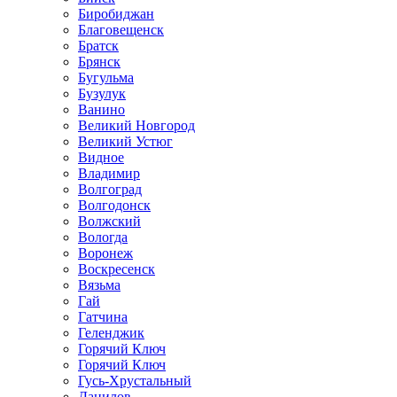
Биробиджан
Благовещенск
Братск
Брянск
Бугульма
Бузулук
Ванино
Великий Новгород
Великий Устюг
Видное
Владимир
Волгоград
Волгодонск
Волжский
Вологда
Воронеж
Воскресенск
Вязьма
Гай
Гатчина
Геленджик
Горячий Ключ
Горячий Ключ
Гусь-Хрустальный
Данилов