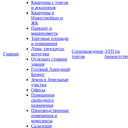
Квартиры с торгов
и аукционов
Квартиры в
Новостройках и
ЖК
Паркинг и
машиноместа
Торговые площади
и помещения
Дома, таунхаусы,
Сопровождение
ЭТП по
Главная
коттеджи
торгов
банкротств
Отдельно стоящие
здания
Готовый Арендный
Бизнес
Земля и Земельные
участки
Офисы
Помещения
свободного
назначения
Производственные
помещения и
комплексы
Складские