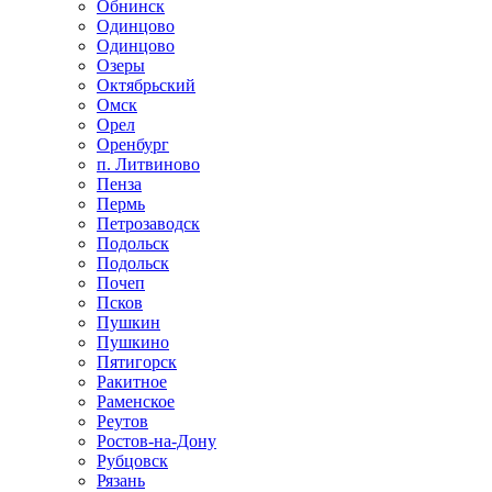
Обнинск
Одинцово
Одинцово
Озеры
Октябрьский
Омск
Орел
Оренбург
п. Литвиново
Пенза
Пермь
Петрозаводск
Подольск
Подольск
Почеп
Псков
Пушкин
Пушкино
Пятигорск
Ракитное
Раменское
Реутов
Ростов-на-Дону
Рубцовск
Рязань