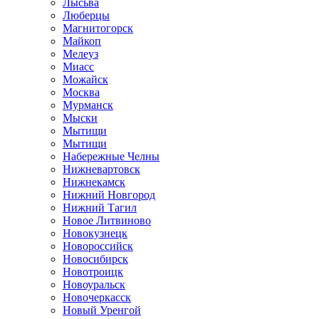
Лысьва
Люберцы
Магнитогорск
Майкоп
Мелеуз
Миасс
Можайск
Москва
Мурманск
Мыски
Мытищи
Мытищи
Набережные Челны
Нижневартовск
Нижнекамск
Нижний Новгород
Нижний Тагил
Новое Литвиново
Новокузнецк
Новороссийск
Новосибирск
Новотроицк
Новоуральск
Новочеркасск
Новый Уренгой