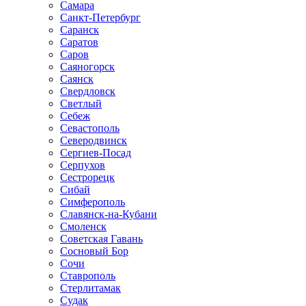
Самара
Санкт-Петербург
Саранск
Саратов
Саров
Саяногорск
Саянск
Свердловск
Светлый
Себеж
Севастополь
Северодвинск
Сергиев-Посад
Серпухов
Сестрорецк
Сибай
Симферополь
Славянск-на-Кубани
Смоленск
Советская Гавань
Сосновый Бор
Сочи
Ставрополь
Стерлитамак
Судак