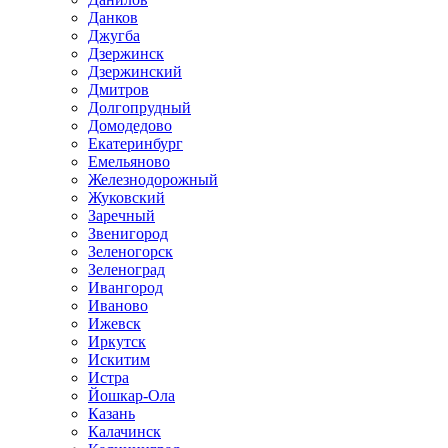
Данков
Джугба
Дзержинск
Дзержинский
Дмитров
Долгопрудный
Домодедово
Екатеринбург
Емельяново
Железнодорожный
Жуковский
Заречный
Звенигород
Зеленогорск
Зеленоград
Ивангород
Иваново
Ижевск
Иркутск
Искитим
Истра
Йошкар-Ола
Казань
Калачинск