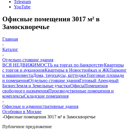
Telegram
YouTube
Офисные помещения 3017 м² в
Замоскворечье
Главная
-
Каталог
-
Отдельно стоящие здания
ВСЯ НЕДВИЖИМОСТЬ на торгах по банкротству
Квартиры
с торгов и аукционов
Квартиры в Новостройках и ЖК
Паркинг
и машиноместа
Дома, таунхаусы, коттеджи
Торговые площади
и помещения
Отдельно стоящие здания
Готовый Арендный
Бизнес
Земля и Земельные участки
Офисы
Помещения
свободного назначения
Производственные помещения и
комплексы
Складские помещения
-
Офисные и административные здания
Особняки в Москве
-
Офисные помещения 3017 м² в Замоскворечье
Публичное предложение