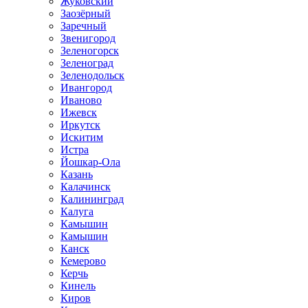
Жуковский
Заозёрный
Заречный
Звенигород
Зеленогорск
Зеленоград
Зеленодольск
Ивангород
Иваново
Ижевск
Иркутск
Искитим
Истра
Йошкар-Ола
Казань
Калачинск
Калининград
Калуга
Камышин
Камышин
Канск
Кемерово
Керчь
Кинель
Киров