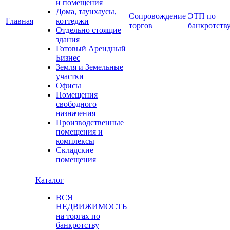
и помещения
Дома, таунхаусы,
Сопровождение
ЭТП по
Главная
коттеджи
торгов
банкротств
Отдельно стоящие
здания
Готовый Арендный
Бизнес
Земля и Земельные
участки
Офисы
Помещения
свободного
назначения
Производственные
помещения и
комплексы
Складские
помещения
Каталог
ВСЯ
НЕДВИЖИМОСТЬ
на торгах по
банкротству