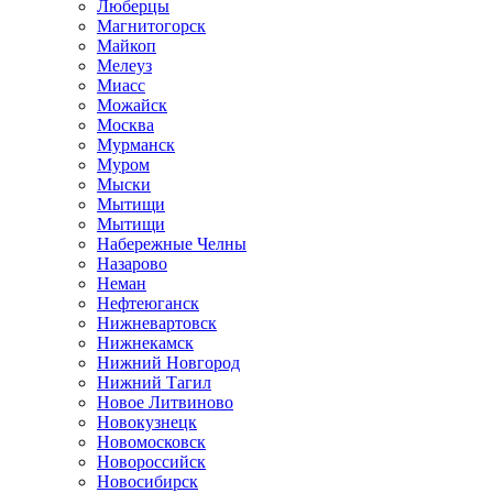
Люберцы
Магнитогорск
Майкоп
Мелеуз
Миасс
Можайск
Москва
Мурманск
Муром
Мыски
Мытищи
Мытищи
Набережные Челны
Назарово
Неман
Нефтеюганск
Нижневартовск
Нижнекамск
Нижний Новгород
Нижний Тагил
Новое Литвиново
Новокузнецк
Новомосковск
Новороссийск
Новосибирск