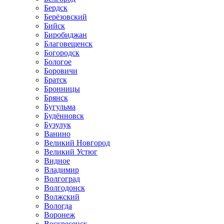
Бердск
Берёзовский
Бийск
Биробиджан
Благовещенск
Богородск
Бологое
Боровичи
Братск
Бронницы
Брянск
Бугульма
Будённовск
Бузулук
Ванино
Великий Новгород
Великий Устюг
Видное
Владимир
Волгоград
Волгодонск
Волжский
Вологда
Воронеж
Воскресенск