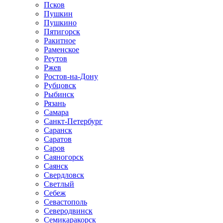
Псков
Пушкин
Пушкино
Пятигорск
Ракитное
Раменское
Реутов
Ржев
Ростов-на-Дону
Рубцовск
Рыбинск
Рязань
Самара
Санкт-Петербург
Саранск
Саратов
Саров
Саяногорск
Саянск
Свердловск
Светлый
Себеж
Севастополь
Северодвинск
Семикаракорск