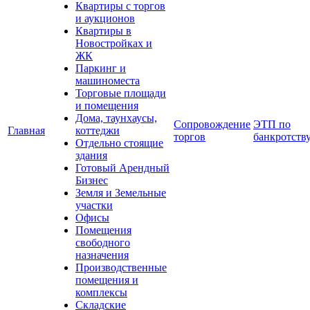
Квартиры с торгов
и аукционов
Квартиры в
Новостройках и
ЖК
Паркинг и
машиноместа
Торговые площади
и помещения
Дома, таунхаусы,
Сопровождение
ЭТП по
Главная
коттеджи
торгов
банкротств
Отдельно стоящие
здания
Готовый Арендный
Бизнес
Земля и Земельные
участки
Офисы
Помещения
свободного
назначения
Производственные
помещения и
комплексы
Складские