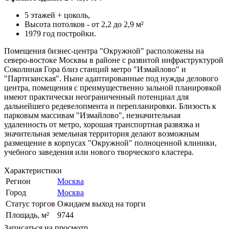
5 этажей + цоколь,
Высота потолков - от 2,2 до 2,9 м²
1979 год постройки.
Помещения бизнес-центра "Окружной" расположены на
северо-востоке Москвы в районе с развитой инфраструктурой
Соколиная Гора близ станций метро "Измайлово" и
"Партизанская". Ныне адаптированные под нужды делового
центра, помещения с преимущественно зальной планировкой
имеют практически неограниченный потенциал для
дальнейшего редевелопмента и перепланировки. Близость к
парковым массивам "Измайлово", незначительная
удаленность от метро, хорошая транспортная развязка и
значительная земельная территория делают возможным
размещение в корпусах "Окружной" полноценной клиники,
учебного заведения или нового творческого кластера.
Характеристики
Регион
Москва
Город
Москва
Статус торгов
Ожидаем выход на торги
Площадь, м²
9744
Записаться на просмотр