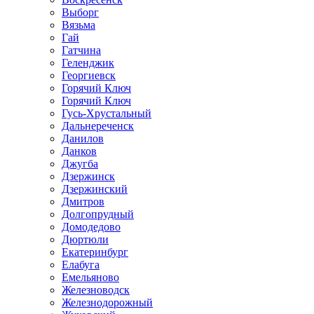
Выборг
Вязьма
Гай
Гатчина
Геленджик
Георгиевск
Горячий Ключ
Горячий Ключ
Гусь-Хрустальный
Дальнереченск
Данилов
Данков
Джугба
Дзержинск
Дзержинский
Дмитров
Долгопрудный
Домодедово
Дюртюли
Екатеринбург
Елабуга
Емельяново
Железноводск
Железнодорожный