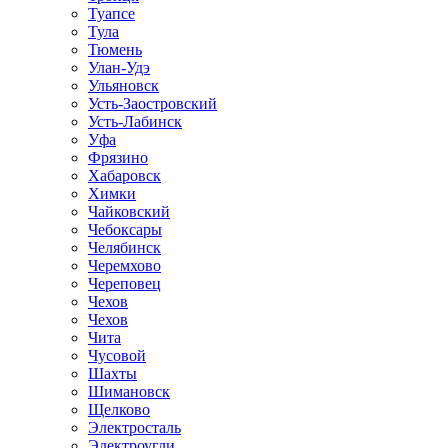
Туапсе
Тула
Тюмень
Улан-Удэ
Ульяновск
Усть-Заостровский
Усть-Лабинск
Уфа
Фрязино
Хабаровск
Химки
Чайковский
Чебоксары
Челябинск
Черемхово
Череповец
Чехов
Чехов
Чита
Чусовой
Шахты
Шимановск
Щелково
Электросталь
Электроугли