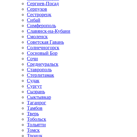
Сергиев-Посад
Серпухов
Сестрорецк
Сибай
Симферополь
Славянск-на-Кубани
Смоленск
Советская Гавань
Солнечногорск
Сосновый Бор
Сочи
Среднеуральск
Ставрополь
Стерлитамак
Судак
Сургут
Сызрань
Сыктывкар
Таганрог
Тамбов
Тверь
Тобольск
Тольятти
Томск
Троицк