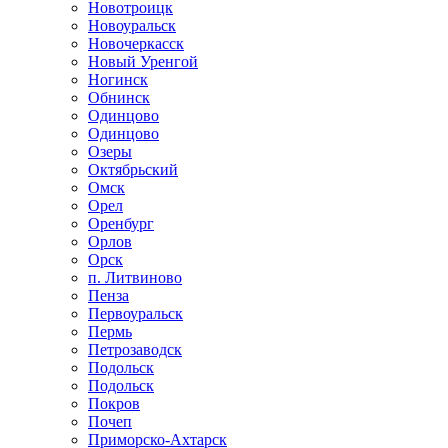
Новотроицк
Новоуральск
Новочеркасск
Новый Уренгой
Ногинск
Обнинск
Одинцово
Одинцово
Озеры
Октябрьский
Омск
Орел
Оренбург
Орлов
Орск
п. Литвиново
Пенза
Первоуральск
Пермь
Петрозаводск
Подольск
Подольск
Покров
Почеп
Приморско-Ахтарск