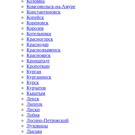
Коломна
Комсомольск-на-Амуре
Константиновск
Копейск
Кореновск
Королев
Котельники
Красногорск
Краснодар
Краснознаменск
Красноярск
Кронштадт
Кропоткин
Курган
Курганинск
Курск
Курчатов
Кыштым
Ленск
Липецк
Лиски
Лобня
Лосино-Петровский
Луховицы
Лысьва