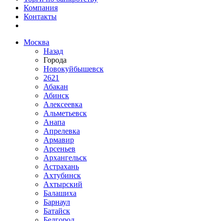
Компания
Контакты
Москва
Назад
Города
Новокуйбышевск
2621
Абакан
Абинск
Алексеевка
Альметьевск
Анапа
Апрелевка
Армавир
Арсеньев
Архангельск
Астрахань
Ахтубинск
Ахтырский
Балашиха
Барнаул
Батайск
Белгород