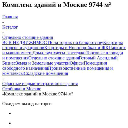
Комплекс зданий в Москве 9744 м²
Главная
-
Каталог
-
Отдельно стоящие здания
ВСЯ НЕДВИЖИМОСТЬ на торгах по банкротству
Квартиры
с торгов и аукционов
Квартиры в Новостройках и ЖК
Паркинг
и машиноместа
Дома, таунхаусы, коттеджи
Торговые площади
и помещения
Отдельно стоящие здания
Готовый Арендный
Бизнес
Земля и Земельные участки
Офисы
Помещения
свободного назначения
Производственные помещения и
комплексы
Складские помещения
-
Офисные и административные здания
Особняки в Москве
-
Комплекс зданий в Москве 9744 м²
Ожидаем выход на торги