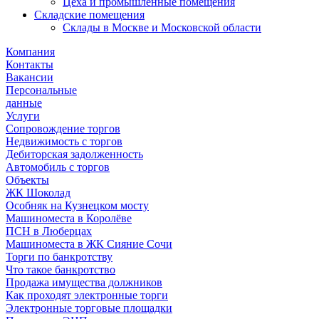
Цеха и промышленные помещения
Складские помещения
Склады в Москве и Московской области
Компания
Контакты
Вакансии
Персональные
данные
Услуги
Сопровождение торгов
Недвижимость с торгов
Дебиторская задолженность
Автомобиль с торгов
Объекты
ЖК Шоколад
Особняк на Кузнецком мосту
Машиноместа в Королёве
ПСН в Люберцах
Машиноместа в ЖК Сияние Сочи
Торги по банкротству
Что такое банкротство
Продажа имущества должников
Как проходят электронные торги
Электронные торговые площадки