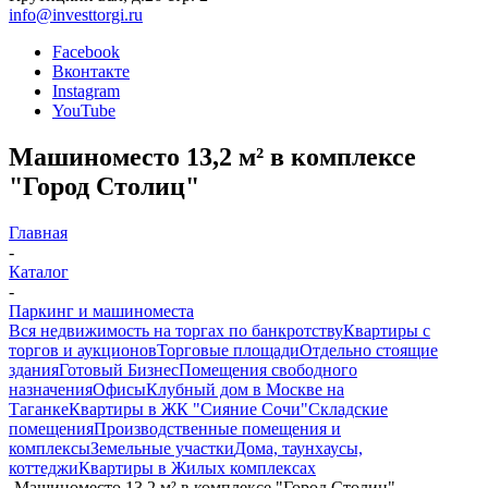
info@investtorgi.ru
Facebook
Вконтакте
Instagram
YouTube
Машиноместо 13,2 м² в комплексе
"Город Столиц"
Главная
-
Каталог
-
Паркинг и машиноместа
Вся недвижимость на торгах по банкротству
Квартиры с
торгов и аукционов
Торговые площади
Отдельно стоящие
здания
Готовый Бизнес
Помещения свободного
назначения
Офисы
Клубный дом в Москве на
Таганке
Квартиры в ЖК "Сияние Сочи"
Складские
помещения
Производственные помещения и
комплексы
Земельные участки
Дома, таунхаусы,
коттеджи
Квартиры в Жилых комплексах
-
Машиноместо 13,2 м² в комплексе "Город Столиц"