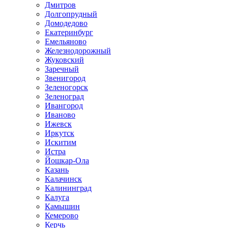
Дмитров
Долгопрудный
Домодедово
Екатеринбург
Емельяново
Железнодорожный
Жуковский
Заречный
Звенигород
Зеленогорск
Зеленоград
Ивангород
Иваново
Ижевск
Иркутск
Искитим
Истра
Йошкар-Ола
Казань
Калачинск
Калининград
Калуга
Камышин
Кемерово
Керчь