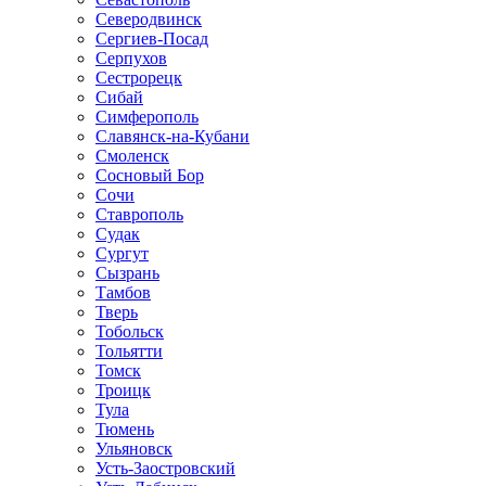
Северодвинск
Сергиев-Посад
Серпухов
Сестрорецк
Сибай
Симферополь
Славянск-на-Кубани
Смоленск
Сосновый Бор
Сочи
Ставрополь
Судак
Сургут
Сызрань
Тамбов
Тверь
Тобольск
Тольятти
Томск
Троицк
Тула
Тюмень
Ульяновск
Усть-Заостровский