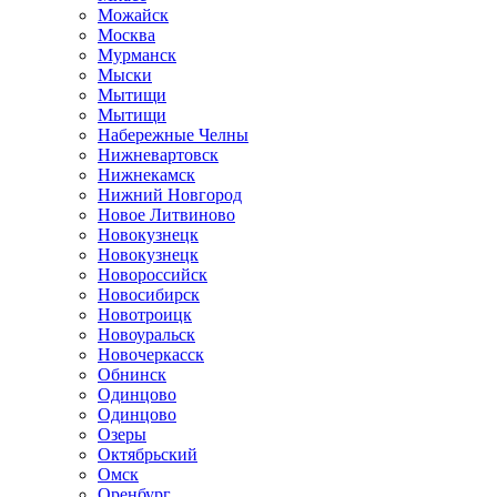
Можайск
Москва
Мурманск
Мыски
Мытищи
Мытищи
Набережные Челны
Нижневартовск
Нижнекамск
Нижний Новгород
Новое Литвиново
Новокузнецк
Новокузнецк
Новороссийск
Новосибирск
Новотроицк
Новоуральск
Новочеркасск
Обнинск
Одинцово
Одинцово
Озеры
Октябрьский
Омск
Оренбург