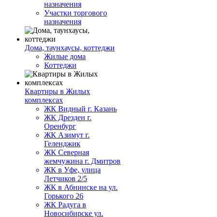
назначения
Участки торгового
назначения
Дома, таунхаусы, коттеджи
Жилые дома
Коттеджи
Квартиры в Жилых
комплексах
ЖК Видный г. Казань
ЖК Дрезден г.
Оренбург
ЖК Азимут г.
Геленджик
ЖК Северная
жемчужина г. Дмитров
ЖК в Уфе, улица
Летчиков 2/5
ЖК в Абнинске на ул.
Горького 26
ЖК Радуга в
Новосибирске ул.