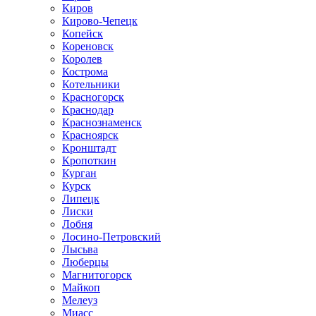
Киров
Кирово-Чепецк
Копейск
Кореновск
Королев
Кострома
Котельники
Красногорск
Краснодар
Краснознаменск
Красноярск
Кронштадт
Кропоткин
Курган
Курск
Липецк
Лиски
Лобня
Лосино-Петровский
Лысьва
Люберцы
Магнитогорск
Майкоп
Мелеуз
Миасс