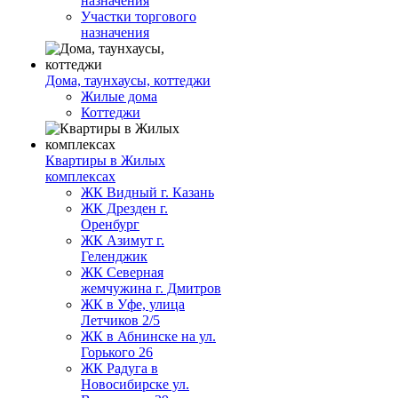
назначения
Участки торгового
назначения
Дома, таунхаусы, коттеджи
Жилые дома
Коттеджи
Квартиры в Жилых
комплексах
ЖК Видный г. Казань
ЖК Дрезден г.
Оренбург
ЖК Азимут г.
Геленджик
ЖК Северная
жемчужина г. Дмитров
ЖК в Уфе, улица
Летчиков 2/5
ЖК в Абнинске на ул.
Горького 26
ЖК Радуга в
Новосибирске ул.