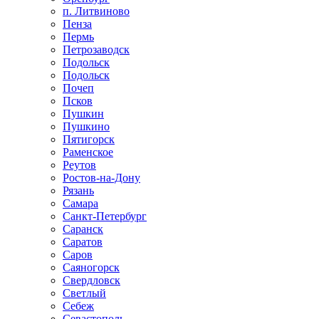
п. Литвиново
Пенза
Пермь
Петрозаводск
Подольск
Подольск
Почеп
Псков
Пушкин
Пушкино
Пятигорск
Раменское
Реутов
Ростов-на-Дону
Рязань
Самара
Санкт-Петербург
Саранск
Саратов
Саров
Саяногорск
Свердловск
Светлый
Себеж
Севастополь