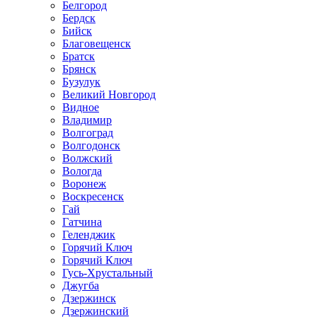
Белгород
Бердск
Бийск
Благовещенск
Братск
Брянск
Бузулук
Великий Новгород
Видное
Владимир
Волгоград
Волгодонск
Волжский
Вологда
Воронеж
Воскресенск
Гай
Гатчина
Геленджик
Горячий Ключ
Горячий Ключ
Гусь-Хрустальный
Джугба
Дзержинск
Дзержинский