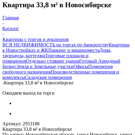
Квартира 33,8 м² в Новосибирске
Главная
-
Каталог
-
Квартиры с торгов и аукционов
ВСЯ НЕДВИЖИМОСТЬ на торгах по банкротству
Квартиры
в Новостройках и ЖК
Паркинг и машиноместа
Дома,
таунхаусы, коттеджи
Торговые площади и
помещения
Отдельно стоящие здания
Готовый Арендный
Бизнес
Земля и Земельные участки
Офисы
Помещения
свободного назначения
Производственные помещения и
комплексы
Складские помещения
-
Квартира 33,8 м² в Новосибирске
Ожидаем выход на торги
Артикул:
2953188
Квартира 33,8 м² в Новосибирске
По адресу: Новосибирская область, город Новосибирск, улица