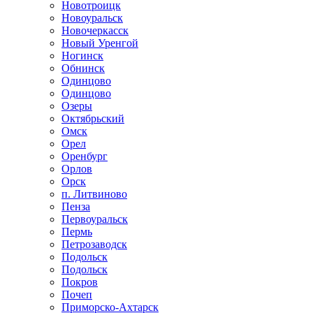
Новотроицк
Новоуральск
Новочеркасск
Новый Уренгой
Ногинск
Обнинск
Одинцово
Одинцово
Озеры
Октябрьский
Омск
Орел
Оренбург
Орлов
Орск
п. Литвиново
Пенза
Первоуральск
Пермь
Петрозаводск
Подольск
Подольск
Покров
Почеп
Приморско-Ахтарск