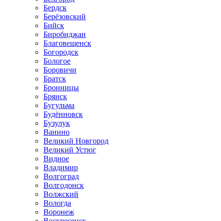
Бердск
Берёзовский
Бийск
Биробиджан
Благовещенск
Богородск
Бологое
Боровичи
Братск
Бронницы
Брянск
Бугульма
Будённовск
Бузулук
Ванино
Великий Новгород
Великий Устюг
Видное
Владимир
Волгоград
Волгодонск
Волжский
Вологда
Воронеж
Воскресенск