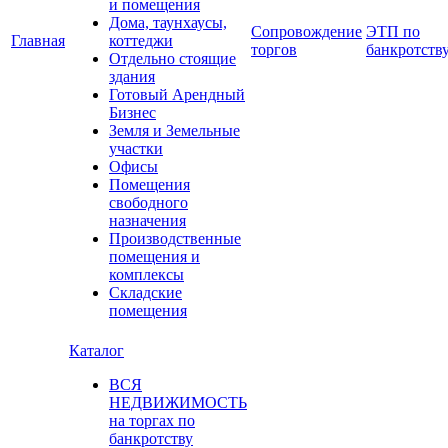
и помещения
Дома, таунхаусы,
Сопровождение
ЭТП по
Главная
коттеджи
торгов
банкротств
Отдельно стоящие
здания
Готовый Арендный
Бизнес
Земля и Земельные
участки
Офисы
Помещения
свободного
назначения
Производственные
помещения и
комплексы
Складские
помещения
Каталог
ВСЯ
НЕДВИЖИМОСТЬ
на торгах по
банкротству