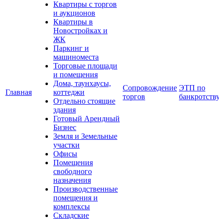
Квартиры с торгов
и аукционов
Квартиры в
Новостройках и
ЖК
Паркинг и
машиноместа
Торговые площади
и помещения
Дома, таунхаусы,
Сопровождение
ЭТП по
Главная
коттеджи
торгов
банкротств
Отдельно стоящие
здания
Готовый Арендный
Бизнес
Земля и Земельные
участки
Офисы
Помещения
свободного
назначения
Производственные
помещения и
комплексы
Складские