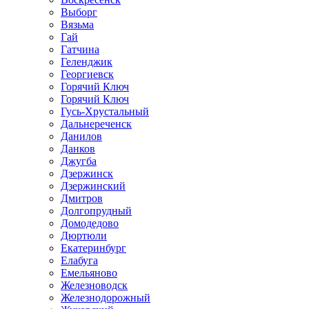
Выборг
Вязьма
Гай
Гатчина
Геленджик
Георгиевск
Горячий Ключ
Горячий Ключ
Гусь-Хрустальный
Дальнереченск
Данилов
Данков
Джугба
Дзержинск
Дзержинский
Дмитров
Долгопрудный
Домодедово
Дюртюли
Екатеринбург
Елабуга
Емельяново
Железноводск
Железнодорожный