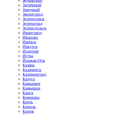
Жуковский
Заозёрный
Заречный
Звенигород
Зеленогорск
Зеленоград
Зеленодольск
Ивангород
Иваново
Ижевск
Иркутск
Искитим
Истра
Йошкар-Ола
Казань
Калачинск
Калининград
Калуга
Камышин
Камышин
Канск
Кемерово
Керчь
Кинель
Киров