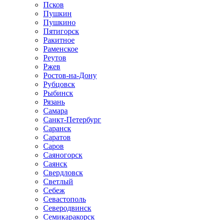
Псков
Пушкин
Пушкино
Пятигорск
Ракитное
Раменское
Реутов
Ржев
Ростов-на-Дону
Рубцовск
Рыбинск
Рязань
Самара
Санкт-Петербург
Саранск
Саратов
Саров
Саяногорск
Саянск
Свердловск
Светлый
Себеж
Севастополь
Северодвинск
Семикаракорск