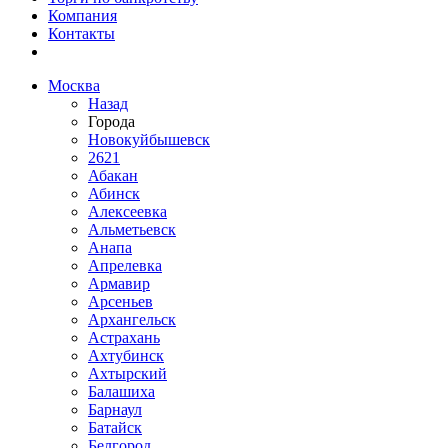
Компания
Контакты
Москва
Назад
Города
Новокуйбышевск
2621
Абакан
Абинск
Алексеевка
Альметьевск
Анапа
Апрелевка
Армавир
Арсеньев
Архангельск
Астрахань
Ахтубинск
Ахтырский
Балашиха
Барнаул
Батайск
Белгород