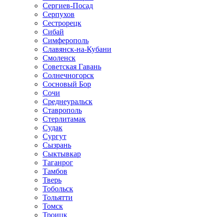
Сергиев-Посад
Серпухов
Сестрорецк
Сибай
Симферополь
Славянск-на-Кубани
Смоленск
Советская Гавань
Солнечногорск
Сосновый Бор
Сочи
Среднеуральск
Ставрополь
Стерлитамак
Судак
Сургут
Сызрань
Сыктывкар
Таганрог
Тамбов
Тверь
Тобольск
Тольятти
Томск
Троицк