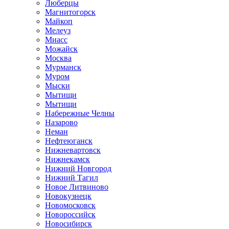
Люберцы
Магнитогорск
Майкоп
Мелеуз
Миасс
Можайск
Москва
Мурманск
Муром
Мыски
Мытищи
Мытищи
Набережные Челны
Назарово
Неман
Нефтеюганск
Нижневартовск
Нижнекамск
Нижний Новгород
Нижний Тагил
Новое Литвиново
Новокузнецк
Новомосковск
Новороссийск
Новосибирск