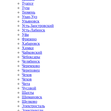
Туапсе
Тула
Тюмень
Улан-Удэ
Ульяновск
Усть-Заостровский
Усть-Лабинск
Уфа
Фрязино
Хабаровск
Химки
Чайковский
Чебоксары
Челябинск
Черемхово
Череповец
Чехов
Чехов
Чита
Чусовой
Шахты
Шимановск
Щелково
Электросталь
Электроугли