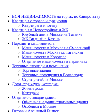
ВСЯ НЕДВИЖИМОСТЬ на торгах по банкротству
Квартиры с торгов и аукционов
Квартиры в ипотеку
Квартиры в Новостройках и ЖК
Клубный дом в Москве на Таганке
ЖК Видный г. Казань
Паркинг и машиноместа
Машиноместа в Москве на Смоленской
Машиноместа Москва м. Таганская
Машиноместа в Королеве
Отдельные машиноместа в паркингах
Торговые площади и помещения
Торговые здания
Торговые помещения в Волгограде
Стрит ритейл в Москве
Дома, таунхаусы, коттеджи
Жилые дома
Коттеджи
Отдельно стоящие здания
Офисные и административные здания
Особняки в Москве
Готовый Арендный Бизнес