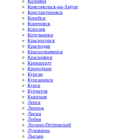
Коломна
Комсомольск-на-Амуре
Константиновск
Копейск
Кореновск
Королев
Котельники
Красногорск
Краснодар
Краснознаменск
Красноярск
Кронштадт
Кропоткин
Курган
Курганинск
Курск
Курчатов
Кыштым
Ленск
Липецк
Лиски
Лобня
Лосино-Петровский
Луховицы
Лысьва