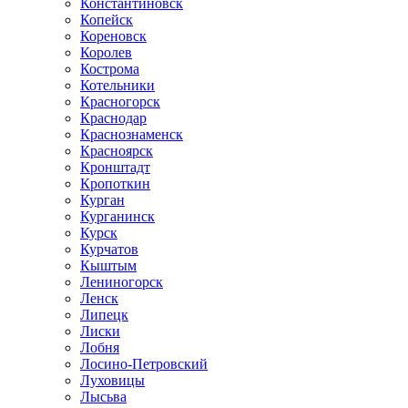
Константиновск
Копейск
Кореновск
Королев
Кострома
Котельники
Красногорск
Краснодар
Краснознаменск
Красноярск
Кронштадт
Кропоткин
Курган
Курганинск
Курск
Курчатов
Кыштым
Лениногорск
Ленск
Липецк
Лиски
Лобня
Лосино-Петровский
Луховицы
Лысьва