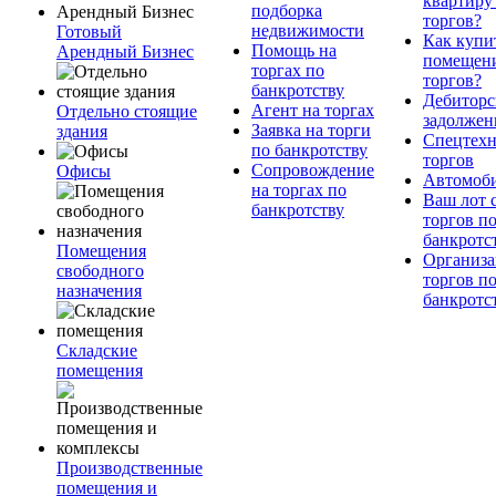
квартиру
подборка
торгов?
недвижимости
Готовый
Как купи
Помощь на
Арендный Бизнес
помещени
торгах по
торгов?
банкротству
Дебиторс
Агент на торгах
Отдельно стоящие
задолжен
Заявка на торги
здания
Спецтехн
по банкротству
торгов
Сопровождение
Офисы
Автомоб
на торгах по
Ваш лот 
банкротству
торгов п
банкротс
Помещения
Организа
свободного
торгов п
назначения
банкротс
Складские
помещения
Производственные
помещения и