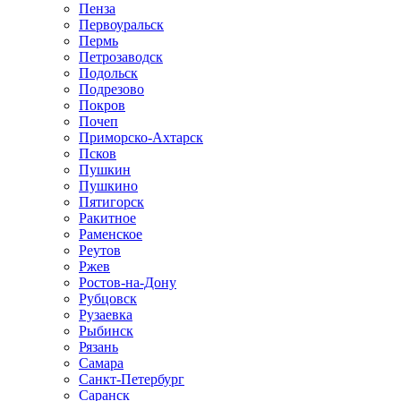
Пенза
Первоуральск
Пермь
Петрозаводск
Подольск
Подрезово
Покров
Почеп
Приморско-Ахтарск
Псков
Пушкин
Пушкино
Пятигорск
Ракитное
Раменское
Реутов
Ржев
Ростов-на-Дону
Рубцовск
Рузаевка
Рыбинск
Рязань
Самара
Санкт-Петербург
Саранск