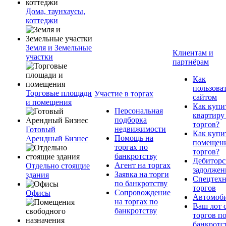
Дома, таунхаусы,
коттеджи
Земля и Земельные
Клиентам и
участки
партнёрам
Как
пользова
Торговые площади
Участие в торгах
сайтом
и помещения
Как купи
Персональная
квартиру
подборка
торгов?
недвижимости
Готовый
Как купи
Помощь на
Арендный Бизнес
помещени
торгах по
торгов?
банкротству
Дебиторс
Агент на торгах
Отдельно стоящие
задолжен
Заявка на торги
здания
Спецтехн
по банкротству
торгов
Сопровождение
Офисы
Автомоб
на торгах по
Ваш лот 
банкротству
торгов п
банкротс