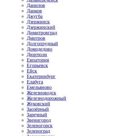
Данилов
Данков
Джугба
Дзержинск
Дзержинский
Димитровград
Дмитров
Долгопрудный
Домодедово
Дюртюли
Евпатория
Егорьевск
Ейск
Екатеринбург
Елабуга
Емельяново
Железноводск
Железнодорожный
Жуковский
Заозёрный
Заречный
Звенигород
Зеленогорск
Зеленоград