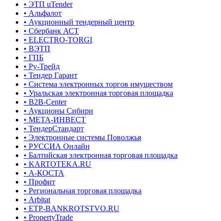
• ЭТП uTender
• Альфалот
• Аукционный тендерный центр
• Сбербанк АСТ
• ELECTRO-TORGI
• ВЭТП
• ГПБ
• Ру-Трейд
• Тендер Гарант
• Система электронных торгов имуществом
• Уральская электронная торговая площадка
• B2B-Center
• Аукционы Сибири
• МЕТА-ИНВЕСТ
• ТендерСтандарт
• Электронные системы Поволжья
• РУССИА Онлайн
• Балтийская электронная торговая площадка
• KARTOTEKA.RU
• А-КОСТА
• Профит
• Региональная торговая площадка
• Arbitat
• ETP-BANKROTSTVO.RU
• PropertyTrade