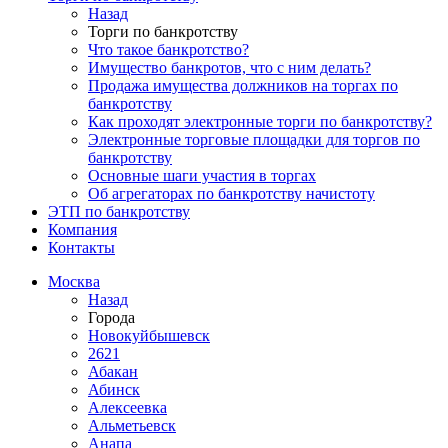
Назад
Торги по банкротству
Что такое банкротство?
Имущество банкротов, что с ним делать?
Продажа имущества должников на торгах по
банкротству
Как проходят электронные торги по банкротству?
Электронные торговые площадки для торгов по
банкротству
Основные шаги участия в торгах
Об агрегаторах по банкротству начистоту
ЭТП по банкротству
Компания
Контакты
Москва
Назад
Города
Новокуйбышевск
2621
Абакан
Абинск
Алексеевка
Альметьевск
Анапа