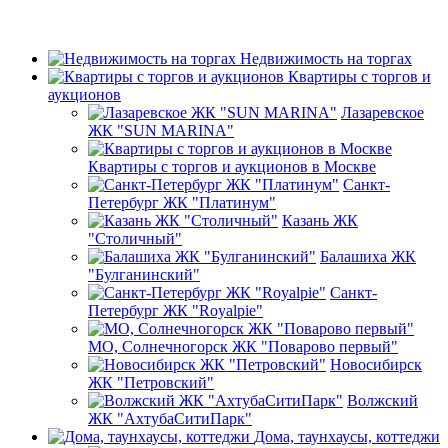
Недвижимость на торгах
Квартиры с торгов и
аукционов
Лазаревское
ЖК "SUN MARINA"
Квартиры с торгов и аукционов в Москве
Санкт-
Петербург ЖК "Платинум"
Казань ЖК
"Столичный"
Балашиха ЖК
"Булганинский"
Санкт-
Петербург ЖК "Royalpie"
МО, Солнечногорск ЖК "Поварово первый"
Новосибирск
ЖК "Петровский"
Волжский
ЖК "АхтубаСитиПарк"
Дома, таунхаусы, коттеджи