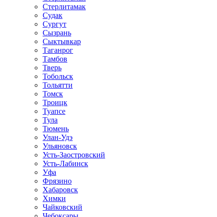
Стерлитамак
Судак
Сургут
Сызрань
Сыктывкар
Таганрог
Тамбов
Тверь
Тобольск
Тольятти
Томск
Троицк
Туапсе
Тула
Тюмень
Улан-Удэ
Ульяновск
Усть-Заостровский
Усть-Лабинск
Уфа
Фрязино
Хабаровск
Химки
Чайковский
Чебоксары