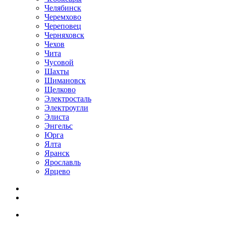
Челябинск
Черемхово
Череповец
Черняховск
Чехов
Чита
Чусовой
Шахты
Шимановск
Щелково
Электросталь
Электроугли
Элиста
Энгельс
Юрга
Ялта
Яранск
Ярославль
Ярцево