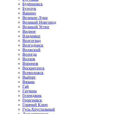
Будённовск
Бузулук
Ванино
Великие Луки
Великий Новгород
Великий Устюг
Видное
Владимир
Волгоград
Волгодонск
Волжский
Вологда
Волхов
Воронеж
Воскресенск
Всеволожск
Выборг
Вязьма
Гай
Гатчина
Геленджик
Георгиевск
Горячий Ключ
Гусь-Хрустальный
Дальнереченск