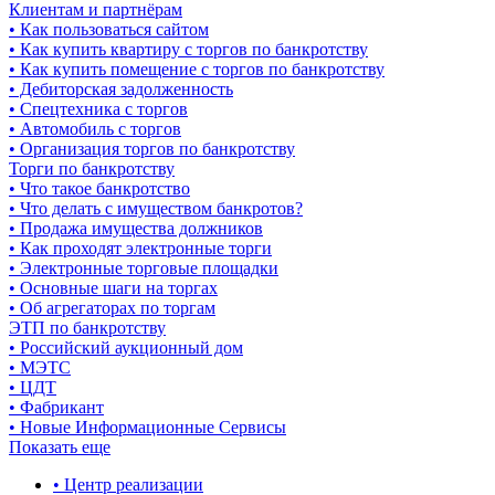
Клиентам и партнёрам
• Как пользоваться сайтом
• Как купить квартиру с торгов по банкротству
• Как купить помещение с торгов по банкротству
• Дебиторская задолженность
• Спецтехника с торгов
• Автомобиль с торгов
• Организация торгов по банкротству
Торги по банкротству
• Что такое банкротство
• Что делать с имуществом банкротов?
• Продажа имущества должников
• Как проходят электронные торги
• Электронные торговые площадки
• Основные шаги на торгах
• Об агрегаторах по торгам
ЭТП по банкротству
• Российский аукционный дом
• МЭТС
• ЦДТ
• Фабрикант
• Новые Информационные Сервисы
Показать еще
• Центр реализации