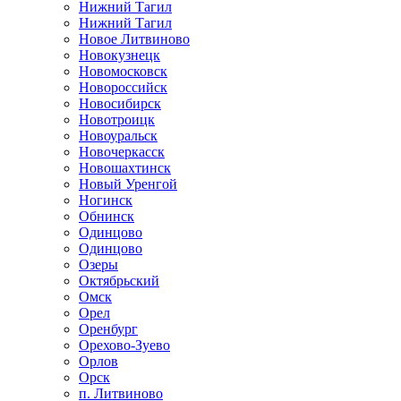
Нижний Тагил
Нижний Тагил
Новое Литвиново
Новокузнецк
Новомосковск
Новороссийск
Новосибирск
Новотроицк
Новоуральск
Новочеркасск
Новошахтинск
Новый Уренгой
Ногинск
Обнинск
Одинцово
Одинцово
Озеры
Октябрьский
Омск
Орел
Оренбург
Орехово-Зуево
Орлов
Орск
п. Литвиново