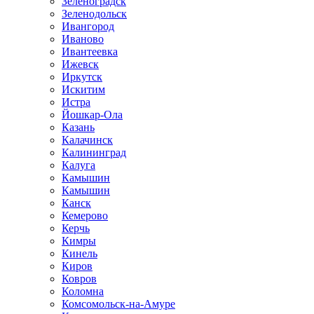
Зеленоградск
Зеленодольск
Ивангород
Иваново
Ивантеевка
Ижевск
Иркутск
Искитим
Истра
Йошкар-Ола
Казань
Калачинск
Калининград
Калуга
Камышин
Камышин
Канск
Кемерово
Керчь
Кимры
Кинель
Киров
Ковров
Коломна
Комсомольск-на-Амуре