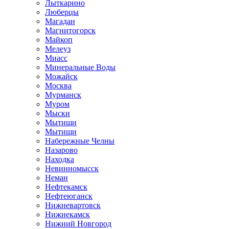
Лыткарино
Люберцы
Магадан
Магнитогорск
Майкоп
Мелеуз
Миасс
Минеральные Воды
Можайск
Москва
Мурманск
Муром
Мыски
Мытищи
Мытищи
Набережные Челны
Назарово
Находка
Невинномысск
Неман
Нефтекамск
Нефтеюганск
Нижневартовск
Нижнекамск
Нижний Новгород