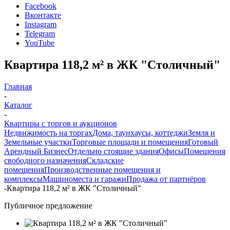
Facebook
Вконтакте
Instagram
Telegram
YouTube
Квартира 118,2 м² в ЖК "Столичный"
Главная
-
Каталог
-
Квартиры с торгов и аукционов
Недвижимость на торгах
Дома, таунхаусы, коттеджи
Земля и
Земельные участки
Торговые площади и помещения
Готовый
Арендный Бизнес
Отдельно стоящие здания
Офисы
Помещения
свободного назначения
Складские
помещения
Производственные помещения и
комплексы
Машиноместа и гаражи
Продажа от партнёров
-
Квартира 118,2 м² в ЖК "Столичный"
Публичное предложение