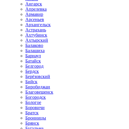
Ангарск
Апрелевка
Армавир
Арсеньев
Архангельск
Астрахань
Ахтубинск
Ахтырский
Балаково
Балашиха
Барнаул
Батайск
Белгород
Бердск
Берёзовский
Бийск
Биробиджан
Благовещенск
Богородск
Бологое
Боровичи
Братск
Бронницы
Брянск
Бугульма