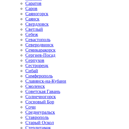
Саратов
Саров
Саяногорск
Саянск
Свердловск
Светлый
Себеж
Севастополь
Северодвинск
Семикаракорск
Сергиев-Посад
Серпухов
Сестрорецк
Сибай
Симферополь
Славянск-на-Кубани
Смоленск
Советская Гавань
Солнечногорск
Сосновый Бор
Сочи
Среднеуральск
Ставрополь
Старый Оскол
Стерлитамак