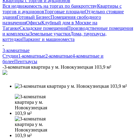
Квартиры с торгов и аукционов
Вся недвижимость на торгах по банкротству
Квартиры с
торгов и аукционов
Торговые площади
Отдельно стоящие
здания
Готовый Бизнес
Помещения свободного
назначения
Офисы
Клубный дом в Москве на
Таганке
Складские помещения
Производственные помещения
и комплексы
Земельные участки
Дома, таунхаусы,
коттеджи
Паркинг и машиноместа
-
3-комнатные
Cтудии
1-комнатные
2-комнатные
4-комнатные и
более
Пентхаусы
-
3-комнатная квартира у м. Новокузнецкая 103,9 м²