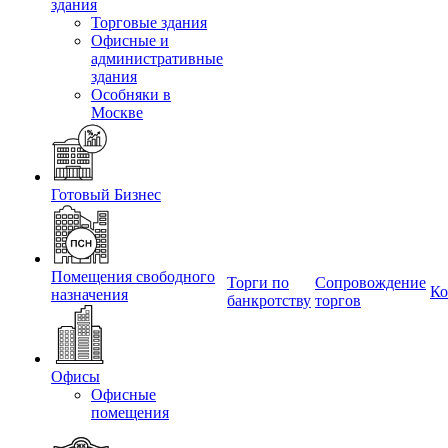
здания
Торговые здания
Офисные и
административные
здания
Особняки в
Москве
Готовый Бизнес
Помещения свободного
Торги по
Сопровождение
Ко
назначения
банкротству
торгов
Офисы
Офисные
помещения