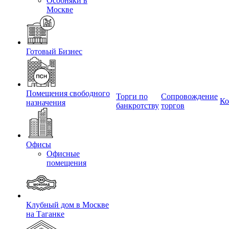
Особняки в
Москве
Готовый Бизнес
Помещения свободного
Торги по
Сопровождение
Ко
назначения
банкротству
торгов
Офисы
Офисные
помещения
Клубный дом в Москве
на Таганке